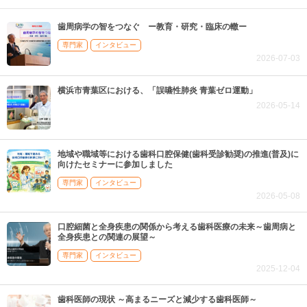
歯周病学の智をつなぐ ー教育・研究・臨床の轍ー
専門家
インタビュー
2026-07-03
横浜市青葉区における、「誤嚥性肺炎 青葉ゼロ運動」
2026-05-14
地域や職域等における歯科口腔保健(歯科受診勧奨)の推進(普及)に
向けたセミナーに参加しました
専門家
インタビュー
2026-05-08
口腔細菌と全身疾患の関係から考える歯科医療の未来～歯周病と
全身疾患との関連の展望～
専門家
インタビュー
2025-12-04
歯科医師の現状 ～高まるニーズと減少する歯科医師～