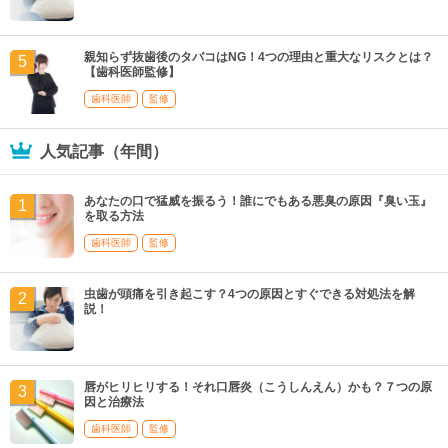
親知らず抜歯後のタバコはNG！4つの理由と重大なリスクとは？
【歯科医師監修】
歯科医師
監修
人気記事（年間）
あなたの口で猛威を振るう！誰にでもある悪臭の原因『臭い玉』
を取る方法
歯科医師
監修
虫歯が頭痛を引き起こす？4つの原因とすぐできる対処法を解
説！
唇がヒリヒリする！それ口唇炎（こうしんえん）かも？７つの原
因と治療法
歯科医師
監修