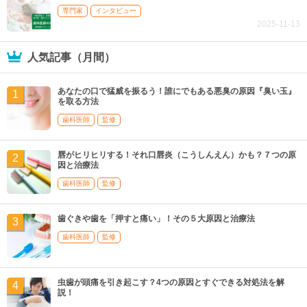
専門家
インタビュー
2025-11-13
人気記事（月間）
あなたの口で猛威を振るう！誰にでもある悪臭の原因『臭い玉』
を取る方法
歯科医師
監修
唇がヒリヒリする！それ口唇炎（こうしんえん）かも？７つの原
因と治療法
歯科医師
監修
歯ぐきや歯を「押すと痛い」！その５大原因と治療法
歯科医師
監修
虫歯が頭痛を引き起こす？4つの原因とすぐできる対処法を解
説！