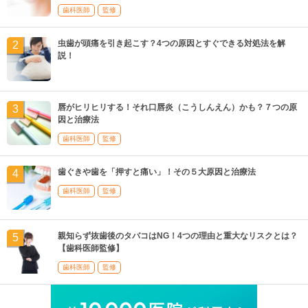
歯科医師
監修
虫歯が頭痛を引き起こす？4つの原因とすぐできる対処法を解
説！
唇がヒリヒリする！それ口唇炎（こうしんえん）かも？７つの原
因と治療法
歯科医師
監修
歯ぐきや歯を「押すと痛い」！その５大原因と治療法
歯科医師
監修
親知らず抜歯後のタバコはNG！4つの理由と重大なリスクとは？
【歯科医師監修】
歯科医師
監修