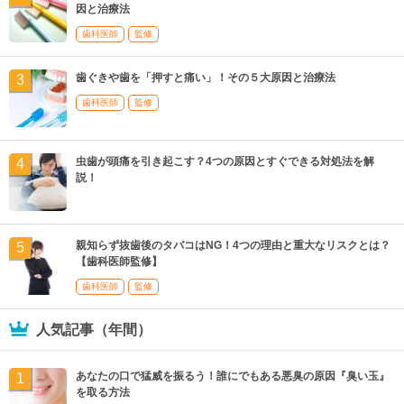
因と治療法
歯科医師
監修
歯ぐきや歯を「押すと痛い」！その５大原因と治療法
歯科医師
監修
虫歯が頭痛を引き起こす？4つの原因とすぐできる対処法を解
説！
親知らず抜歯後のタバコはNG！4つの理由と重大なリスクとは？
【歯科医師監修】
歯科医師
監修
人気記事（年間）
あなたの口で猛威を振るう！誰にでもある悪臭の原因『臭い玉』
を取る方法