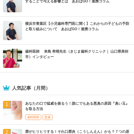
することで与える影響とは あおばGO！連携コラム
横浜市青葉区【小児歯科専門医に聞く】これからの子どもの予防
と取り組みについて あおばGO！連携コラム
歯科医師 来島 孝晴先生（きじま歯科クリニック｜ 山口県美祢
市）インタビュー
人気記事（月間）
あなたの口で猛威を振るう！誰にでもある悪臭の原因『臭い玉』
を取る方法
歯科医師
監修
唇がヒリヒリする！それ口唇炎（こうしんえん）かも？７つの原