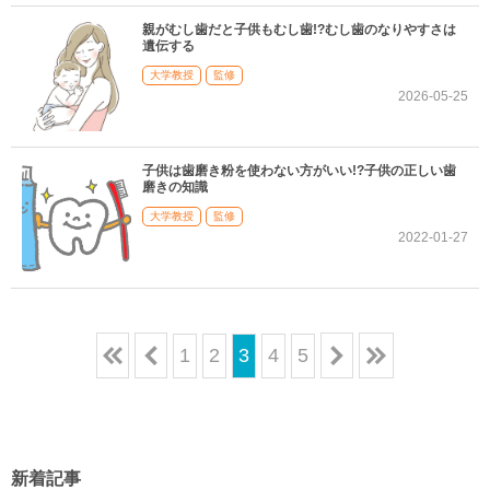
親がむし歯だと子供もむし歯!?むし歯のなりやすさは
遺伝する
大学教授
監修
2026-05-25
子供は歯磨き粉を使わない方がいい!?子供の正しい歯
磨きの知識
大学教授
監修
2022-01-27
1
2
3
4
5
1
1
4
15
新着記事