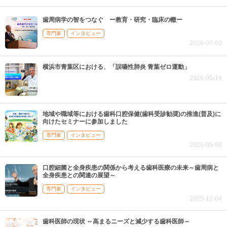
歯周病学の智をつなぐ ー教育・研究・臨床の轍ー
専門家
インタビュー
2026-07-03
横浜市青葉区における、「誤嚥性肺炎 青葉ゼロ運動」
2026-05-14
地域や職域等における歯科口腔保健(歯科受診勧奨)の推進(普及)に
向けたセミナーに参加しました
専門家
インタビュー
2026-05-08
口腔細菌と全身疾患の関係から考える歯科医療の未来～歯周病と
全身疾患との関連の展望～
専門家
インタビュー
2025-12-04
歯科医師の現状 ～高まるニーズと減少する歯科医師～