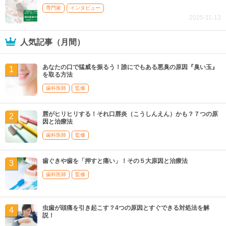
専門家
インタビュー
2025-11-13
人気記事（月間）
あなたの口で猛威を振るう！誰にでもある悪臭の原因『臭い玉』
を取る方法
歯科医師
監修
唇がヒリヒリする！それ口唇炎（こうしんえん）かも？７つの原
因と治療法
歯科医師
監修
歯ぐきや歯を「押すと痛い」！その５大原因と治療法
歯科医師
監修
虫歯が頭痛を引き起こす？4つの原因とすぐできる対処法を解
説！