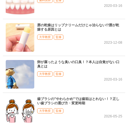
歯科医師
監修
2020-03-16
唇の乾燥はリップクリームだけじゃ治らない!?唇が乾
燥する原因とは
大学教授
監修
2023-12-08
卵が腐ったような臭いの口臭！？本人は自覚がない口
臭とは
大学教授
監修
2020-03-16
歯ブラシの”やわらかめ”では歯垢はとれない！？正し
い歯ブラシの選び方・変更時期
大学教授
監修
2026-05-25