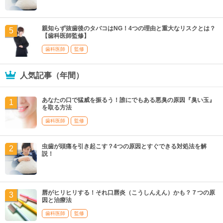
親知らず抜歯後のタバコはNG！4つの理由と重大なリスクとは？
【歯科医師監修】
歯科医師
監修
人気記事（年間）
あなたの口で猛威を振るう！誰にでもある悪臭の原因『臭い玉』
を取る方法
歯科医師
監修
虫歯が頭痛を引き起こす？4つの原因とすぐできる対処法を解
説！
唇がヒリヒリする！それ口唇炎（こうしんえん）かも？７つの原
因と治療法
歯科医師
監修