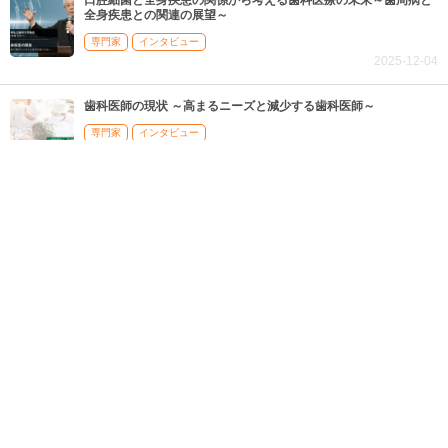
全身疾患との関連の展望～
専門家
インタビュー
2025-12-04
歯科医師の現状 ～高まるニーズと減少する歯科医師～
専門家
インタビュー
2025-11-13
人気記事（月間）
あなたの口で猛威を振るう！誰にでもある悪臭の原因『臭い玉』
を取る方法
歯科医師
監修
唇がヒリヒリする！それ口唇炎（こうしんえん）かも？７つの原
因と治療法
歯科医師
監修
歯ぐきや歯を「押すと痛い」！その５大原因と治療法