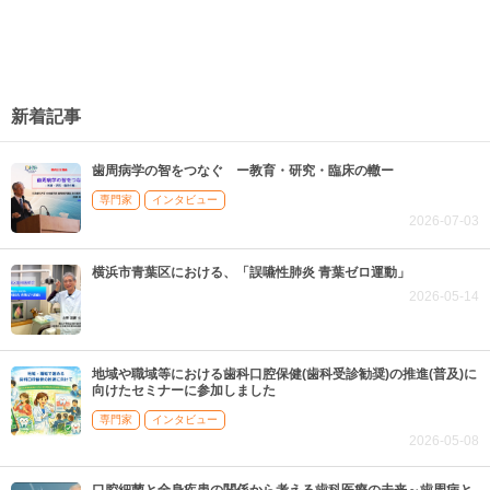
新着記事
歯周病学の智をつなぐ ー教育・研究・臨床の轍ー
専門家
インタビュー
2026-07-03
横浜市青葉区における、「誤嚥性肺炎 青葉ゼロ運動」
2026-05-14
地域や職域等における歯科口腔保健(歯科受診勧奨)の推進(普及)に
向けたセミナーに参加しました
専門家
インタビュー
2026-05-08
口腔細菌と全身疾患の関係から考える歯科医療の未来～歯周病と