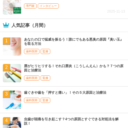
専門家
インタビュー
2025-11-13
人気記事（月間）
あなたの口で猛威を振るう！誰にでもある悪臭の原因『臭い玉』
を取る方法
歯科医師
監修
唇がヒリヒリする！それ口唇炎（こうしんえん）かも？７つの原
因と治療法
歯科医師
監修
歯ぐきや歯を「押すと痛い」！その５大原因と治療法
歯科医師
監修
虫歯が頭痛を引き起こす？4つの原因とすぐできる対処法を解
説！