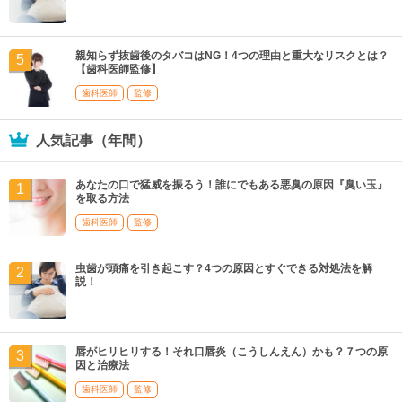
親知らず抜歯後のタバコはNG！4つの理由と重大なリスクとは？
【歯科医師監修】
歯科医師
監修
人気記事（年間）
あなたの口で猛威を振るう！誰にでもある悪臭の原因『臭い玉』
を取る方法
歯科医師
監修
虫歯が頭痛を引き起こす？4つの原因とすぐできる対処法を解
説！
唇がヒリヒリする！それ口唇炎（こうしんえん）かも？７つの原
因と治療法
歯科医師
監修