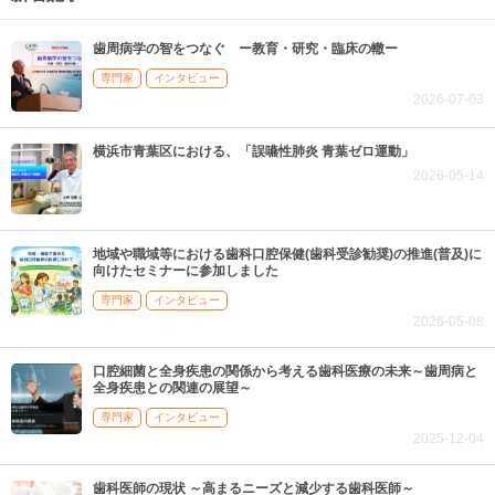
歯周病学の智をつなぐ ー教育・研究・臨床の轍ー
専門家
インタビュー
2026-07-03
横浜市青葉区における、「誤嚥性肺炎 青葉ゼロ運動」
2026-05-14
地域や職域等における歯科口腔保健(歯科受診勧奨)の推進(普及)に
向けたセミナーに参加しました
専門家
インタビュー
2026-05-08
口腔細菌と全身疾患の関係から考える歯科医療の未来～歯周病と
全身疾患との関連の展望～
専門家
インタビュー
2025-12-04
歯科医師の現状 ～高まるニーズと減少する歯科医師～