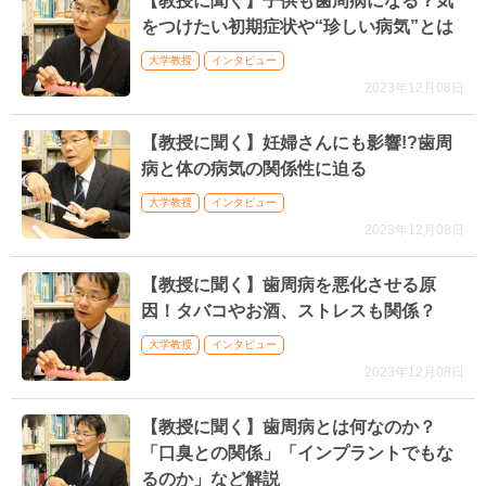
【教授に聞く】子供も歯周病になる？気
をつけたい初期症状や“珍しい病気”とは
大学教授
インタビュー
2023年12月08日
【教授に聞く】妊婦さんにも影響!?歯周
病と体の病気の関係性に迫る
大学教授
インタビュー
2023年12月08日
【教授に聞く】歯周病を悪化させる原
因！タバコやお酒、ストレスも関係？
大学教授
インタビュー
2023年12月08日
【教授に聞く】歯周病とは何なのか？
「口臭との関係」「インプラントでもな
るのか」など解説