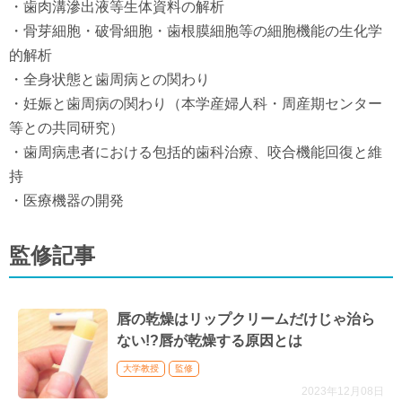
・歯肉溝滲出液等生体資料の解析
・骨芽細胞・破骨細胞・歯根膜細胞等の細胞機能の生化学
的解析
・全身状態と歯周病との関わり
・妊娠と歯周病の関わり（本学産婦人科・周産期センター
等との共同研究）
・歯周病患者における包括的歯科治療、咬合機能回復と維
持
・医療機器の開発
監修記事
唇の乾燥はリップクリームだけじゃ治ら
ない!?唇が乾燥する原因とは
大学教授
監修
2023年12月08日