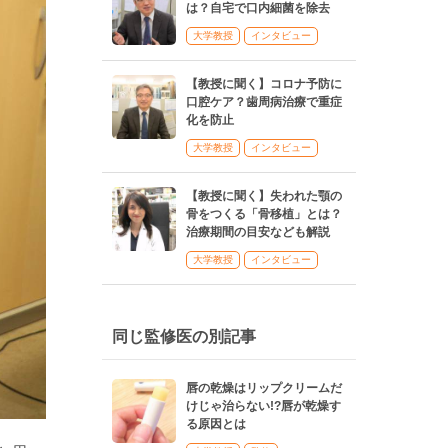
は？自宅で口内細菌を除去
大学教授
インタビュー
【教授に聞く】コロナ予防に
口腔ケア？歯周病治療で重症
化を防止
大学教授
インタビュー
【教授に聞く】失われた顎の
骨をつくる「骨移植」とは？
治療期間の目安なども解説
大学教授
インタビュー
同じ監修医の別記事
唇の乾燥はリップクリームだ
けじゃ治らない!?唇が乾燥す
る原因とは