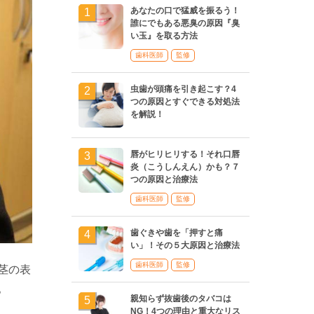
あなたの口で猛威を振るう！
誰にでもある悪臭の原因『臭
い玉』を取る方法
歯科医師
監修
虫歯が頭痛を引き起こす？4
つの原因とすぐできる対処法
を解説！
唇がヒリヒリする！それ口唇
炎（こうしんえん）かも？７
つの原因と治療法
歯科医師
監修
歯ぐきや歯を「押すと痛
い」！その５大原因と治療法
歯科医師
監修
茎の表
。
親知らず抜歯後のタバコは
NG！4つの理由と重大なリス