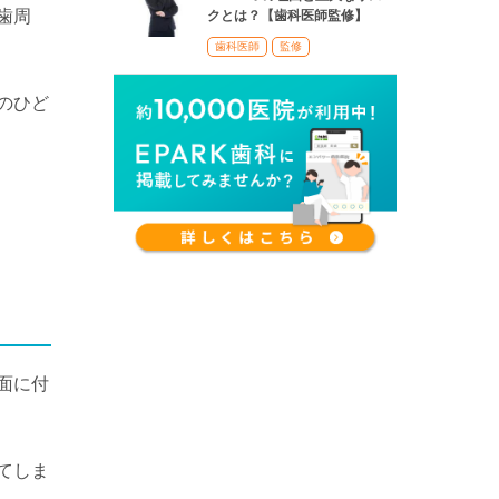
歯周
クとは？【歯科医師監修】
歯科医師
監修
のひど
面に付
てしま