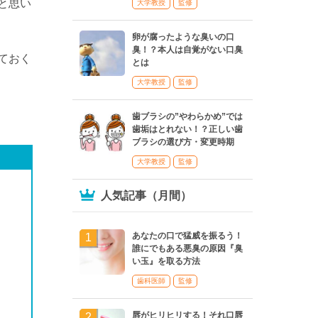
と思い
大学教授
監修
卵が腐ったような臭いの口
臭！？本人は自覚がない口臭
ておく
とは
大学教授
監修
歯ブラシの”やわらかめ”では
歯垢はとれない！？正しい歯
ブラシの選び方・変更時期
大学教授
監修
人気記事（月間）
あなたの口で猛威を振るう！
誰にでもある悪臭の原因『臭
い玉』を取る方法
歯科医師
監修
唇がヒリヒリする！それ口唇