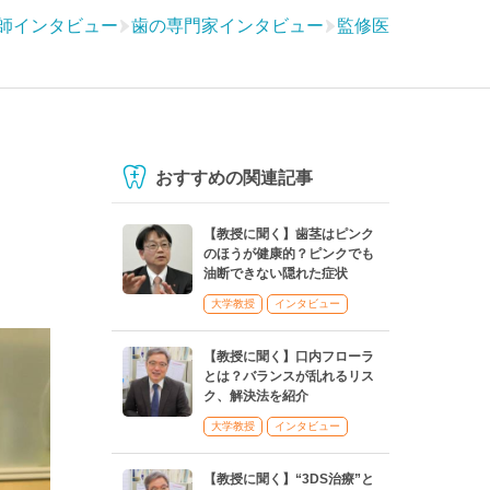
師インタビュー
歯の専門家インタビュー
監修医
おすすめの関連記事
」
【教授に聞く】歯茎はピンク
のほうが健康的？ピンクでも
油断できない隠れた症状
大学教授
インタビュー
【教授に聞く】口内フローラ
とは？バランスが乱れるリス
ク、解決法を紹介
大学教授
インタビュー
【教授に聞く】“3DS治療”と