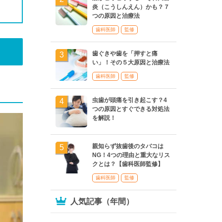
炎（こうしんえん）かも？７
つの原因と治療法
歯科医師
監修
歯ぐきや歯を「押すと痛
い」！その５大原因と治療法
歯科医師
監修
虫歯が頭痛を引き起こす？4
つの原因とすぐできる対処法
を解説！
親知らず抜歯後のタバコは
NG！4つの理由と重大なリス
クとは？【歯科医師監修】
歯科医師
監修
人気記事（年間）