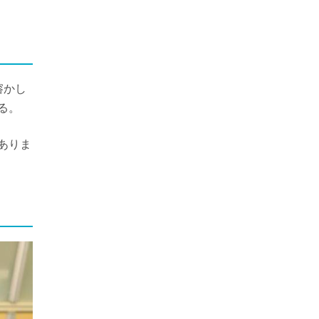
溶かし
る。
ありま