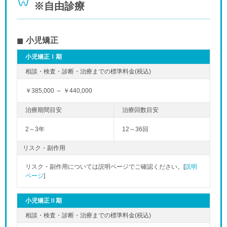
※自由診療
小児矯正
小児矯正Ⅰ期
￥385,000 ～ ￥440,000
2～3年
12～36回
リスク・副作用
「夜」のペ
リスク・副作用については説明ページでご確認ください。[
説明
ページ
]
小児矯正Ⅱ期