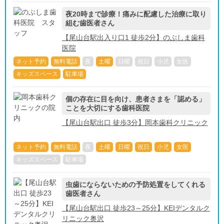
夜20時まで診療！痛みに配慮した治療に取り
組む歯医者さん
【尾山台駅出入り口1 徒歩2分】のぶしま歯科
医院
ネット予約
無料電話
夜
土曜
日曜
祝日
小児
女医
キッズスペース
駐車場
個の存在に目を向け、患者さまを「認める」
ことを大切にする歯科医院
【尾山台駅出口 徒歩3分】岡本歯科クリニック
ネット予約
無料電話
夜
土曜
日曜
祝日
小児
女医
キッズスペース
駐車場
虫歯にならないための予防処置をしてくれる
歯医者さん
【尾山台駅出口 徒歩23～25分】KEIデンタルク
リニック奥沢