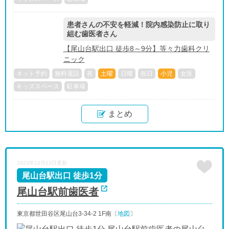
患者さんの不安を軽減！院内感染防止に取り
組む歯医者さん
【尾山台駅出口 徒歩8～9分】等々力歯科クリ
ニック
ネット予約
無料電話
夜
土曜
日曜
祝日
小児
女医
キッズスペース
駐車場
まとめ
2023年12月13日更新
尾山台駅出口 徒歩1分
尾山台駅前歯医者
東京都世田谷区尾山台3-34-2 1F南〔
地図
〕