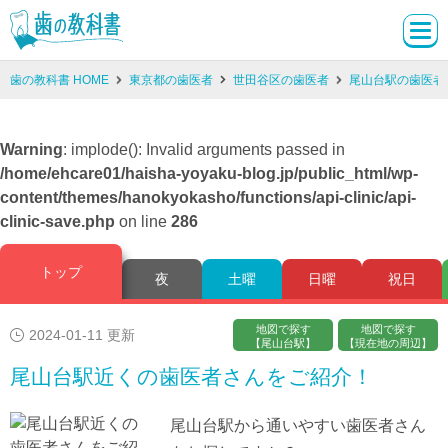
歯の教科書 HOME
東京都の歯医者
世田谷区の歯医者
尾山台駅の歯医者
Warning
: implode(): Invalid arguments passed in
/home/ehcare01/haisha-yoyaku-blog.jp/public_html/wp-
content/themes/hanokyokasho/functions/api-clinic/api-
clinic-save.php
on line
286
トップ
夜
土曜
日曜
祝日
地図で探す
地図で探す
2024-01-11 更新
【尾山台駅】
【現在地の周辺】
尾山台駅近くの歯医者さんをご紹介！
尾山台駅から通いやすい歯医者さん