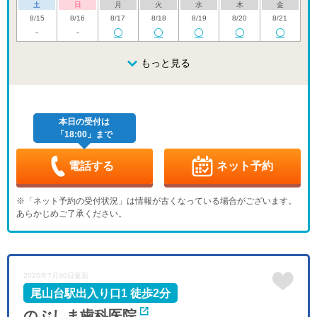
土
日
月
火
水
木
金
8/15
8/16
8/17
8/18
8/19
8/20
8/21
-
-
土
日
月
火
水
木
金
8/22
8/23
8/24
もっと見る
8/25
8/26
8/27
8/28
土
日
月
火
水
木
金
8/29
8/30
8/31
9/1
9/2
9/3
9/4
本日の受付は
「18:00」まで
土
日
月
火
水
木
金
9/5
9/6
9/7
9/8
9/9
9/10
9/11
電話する
ネット予約
土
日
月
火
水
木
金
9/12
9/13
9/14
9/15
9/16
9/17
9/18
※「ネット予約の受付状況」は情報が古くなっている場合がございます。
あらかじめご了承ください。
土
日
月
火
水
木
金
9/19
9/20
9/21
9/22
9/23
9/24
9/25
休
休
休
土
日
月
火
水
2020年7月30日更新
9/26
9/27
9/28
9/29
9/30
尾山台駅出入り口1 徒歩2分
のぶしま歯科医院