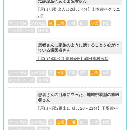
た診療室のある歯医者さん
【尾山台駅 出入口2徒歩 4分】山本歯科クリニ
ック
ネット予約
無料電話
夜
土曜
日曜
祝日
小児
女医
キッズスペース
駐車場
患者さんに家族のように接することを心がけ
ている歯医者さん
【尾山台駅出口 徒歩4分】嶋田歯科医院
ネット予約
無料電話
夜
土曜
日曜
祝日
小児
女医
キッズスペース
駐車場
患者さんの目線に立った、地域密着型の歯医
者さん
【尾山台駅2番出口 徒歩20～21分】玉堤歯科
ネット予約
無料電話
夜
土曜
日曜
祝日
小児
女医
キッズスペース
駐車場