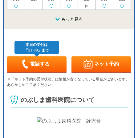
-
休
土
日
月
火
水
木
金
8/22
8/23
8/24
もっと見る
8/25
8/26
8/27
8/28
休
休
土
日
月
火
水
木
金
8/29
8/30
8/31
9/1
9/2
9/3
9/4
休
休
本日の受付は
「13:00」まで
土
日
月
火
水
木
金
9/5
9/6
9/7
9/8
9/9
9/10
9/11
休
-
休
-
-
電話する
ネット予約
土
日
月
火
水
木
金
9/12
9/13
9/14
9/15
9/16
9/17
9/18
※「ネット予約の受付状況」は情報が古くなっている場合がございます。
-
休
-
-
休
-
-
あらかじめご了承ください。
土
日
月
火
水
木
金
9/19
9/20
9/21
9/22
9/23
9/24
9/25
のぶしま歯科医院について
-
休
休
休
休
-
-
土
日
月
火
水
9/26
9/27
9/28
9/29
9/30
-
休
-
-
休