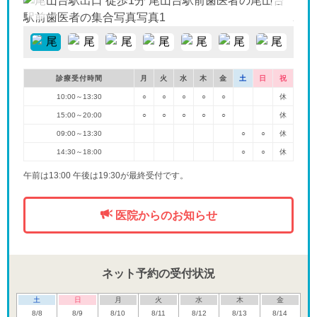
診療受付時間
月
火
水
木
金
土
日
祝
10:00～13:30
○
○
○
○
○
休
15:00～20:00
○
○
○
○
○
休
09:00～13:30
○
○
休
14:30～18:00
○
○
休
午前は13:00 午後は19:30が最終受付です。
医院からのお知らせ
ネット予約の受付状況
土
日
月
火
水
木
金
8/8
8/9
8/10
8/11
8/12
8/13
8/14