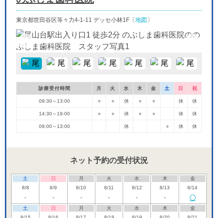
東京都世田谷区等々力4-1-11 デッセ小林1F〔
地図
〕
診療受付時間
月
火
水
木
金
土
日
祝
09:30～13:00
○
○
休
○
○
休
休
14:30～19:00
○
○
休
○
○
休
休
09:00～13:00
休
○
休
休
ネット予約の受付状況
土
日
月
火
水
木
金
8/8
8/9
8/10
8/11
8/12
8/13
8/14
-
-
-
-
-
-
土
日
月
火
水
木
金
8/15
8/16
8/17
8/18
8/19
8/20
8/21