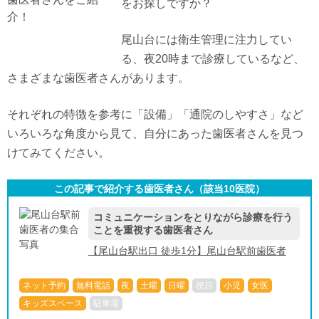
をお探しですか？
尾山台には衛生管理に注力してい
る、夜20時まで診療しているなど、
さまざまな歯医者さんがあります。
それぞれの特徴を参考に「設備」「通院のしやすさ」など
いろいろな角度から見て、自分にあった歯医者さんを見つ
けてみてください。
この記事で紹介する歯医者さん（該当
10
医院）
コミュニケーションをとりながら診療を行う
ことを重視する歯医者さん
【尾山台駅出口 徒歩1分】尾山台駅前歯医者
ネット予約
無料電話
夜
土曜
日曜
祝日
小児
女医
キッズスペース
駐車場