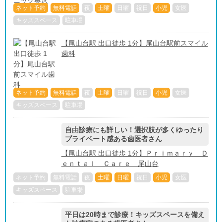
ネット予約
無料電話
夜
土曜
日曜
祝日
小児
女医
キッズスペース
駐車場
【尾山台駅 出口徒歩 1分】尾山台駅前スマイル
歯科
ネット予約
無料電話
夜
土曜
日曜
祝日
小児
女医
キッズスペース
駐車場
自由診療にも詳しい！選択肢が多くゆったり
プライベート感ある歯医者さん
【尾山台駅 出口徒歩 1分】Ｐｒｉｍａｒｙ Ｄ
ｅｎｔａｌ Ｃａｒｅ 尾山台
ネット予約
無料電話
夜
土曜
日曜
祝日
小児
女医
キッズスペース
駐車場
平日は20時まで診療！キッズスペースを備え