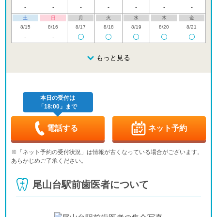
-
-
-
-
-
-
-
土
日
月
火
水
木
金
8/15
8/16
8/17
8/18
8/19
8/20
8/21
-
-
土
日
月
火
水
木
金
8/22
8/23
8/24
もっと見る
8/25
8/26
8/27
8/28
土
日
月
火
水
木
金
8/29
8/30
8/31
9/1
9/2
9/3
9/4
本日の受付は
「18:00」まで
土
日
月
火
水
木
金
9/5
9/6
9/7
9/8
9/9
9/10
9/11
電話する
ネット予約
土
日
月
火
水
木
金
9/12
9/13
9/14
9/15
9/16
9/17
9/18
※「ネット予約の受付状況」は情報が古くなっている場合がございます。
あらかじめご了承ください。
土
日
月
火
水
木
金
9/19
9/20
9/21
9/22
9/23
9/24
9/25
尾山台駅前歯医者について
休
休
休
土
日
月
火
水
9/26
9/27
9/28
9/29
9/30