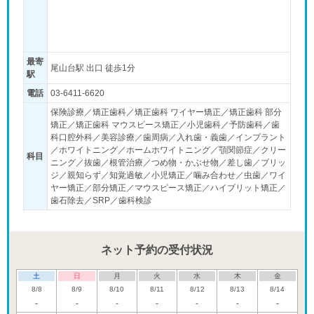
最寄
尾山台駅 出口 徒歩1分
駅
電話
03-6411-6620
保険診療／矯正歯科／矯正歯科 ワイヤー矯正／矯正歯科 部分
矯正／矯正歯科 マウスピース矯正／小児歯科／予防歯科／歯
科口腔外科／美容診療／歯周病／入れ歯・義歯／インプラント
／ホワイトニング／ホームホワイトニング／顎関節症／クリー
科目
ニング／抜歯／根管治療／つめ物・かぶせ物／差し歯／ブリッ
ジ／親知らず／知覚過敏／小児矯正／噛み合わせ／虫歯／ワイ
ヤー矯正／部分矯正／マウスピース矯正／ハイブリット矯正／
歯石除去／SRP／歯科検診
ネット予約の受付状況
土
日
月
火
水
木
金
8/8
8/9
8/10
8/11
8/12
8/13
8/14
-
-
-
-
-
-
-