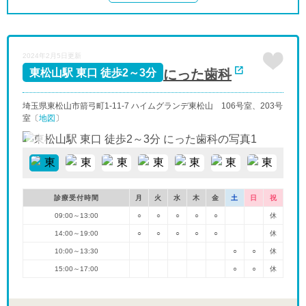
2024年2月5日更新
にった歯科
東松山駅 東口 徒歩2～3分
埼玉県東松山市箭弓町1-11-7 ハイムグランデ東松山 106号室、203号
室〔
地図
〕
診療受付時間
月
火
水
木
金
土
日
祝
09:00～13:00
○
○
○
○
○
休
14:00～19:00
○
○
○
○
○
休
10:00～13:30
○
○
休
15:00～17:00
○
○
休