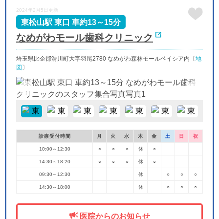
木
金
土
日
月
火
水
2024年2月5日更新
9/24
9/25
9/26
9/27
9/28
9/29
9/30
-
-
-
-
-
-
-
東松山駅 東口 車約13～15分
なめがわモール歯科クリニック
埼玉県比企郡滑川町大字羽尾2780 なめがわ森林モールベイシア内〔
地
図
〕
診療受付時間
月
火
水
木
金
土
日
祝
10:00～12:30
○
○
○
休
○
14:30～18:20
○
○
○
休
○
09:30～12:30
休
○
○
○
14:30～18:00
休
○
○
○
医院からのお知らせ