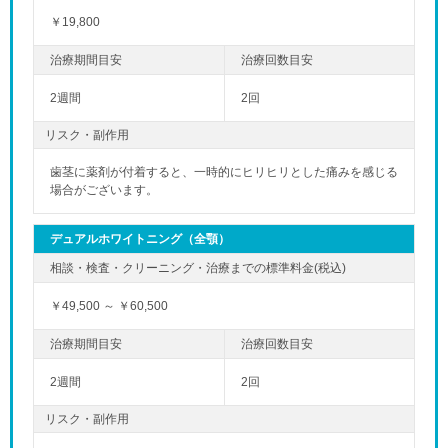
￥19,800
2週間
2回
リスク・副作用
歯茎に薬剤が付着すると、一時的にヒリヒリとした痛みを感じる
「夜」のペ
場合がございます。
デュアルホワイトニング（全顎）
￥49,500 ～ ￥60,500
2週間
2回
リスク・副作用