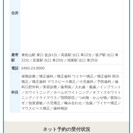
住所
最寄
東松山駅 東口 徒歩1分／高坂駅 出口 車12分／坂戸駅 出口 車
駅
22分／若葉駅 出口 車23分／鴻巣駅 出口 車25分
電話
0493-23-9000
保険診療／矯正歯科／矯正歯科 ワイヤー矯正／矯正歯科 部分
矯正／矯正歯科 マウスピース矯正／小児歯科／予防歯科／歯
科口腔外科／美容診療／歯周病／入れ歯・義歯／インプラント
科目
／ホワイトニング／ホームホワイトニング／オフィスホワイト
ニング／ドライマウス／顎関節症／つめ物・かぶせ物／親知ら
ず／知覚過敏／小児矯正／噛み合わせ／虫歯／ワイヤー矯正／
マウスピース矯正／歯科検診
ネット予約の受付状況