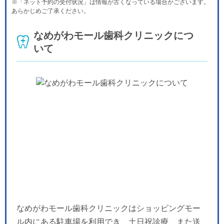
※「ネット予約の受付状況」は情報が古くなっている場合がございます。
休
-
-
-
-
-
-
あらかじめご了承ください。
木
金
土
日
月
火
水
9/17
9/18
9/19
9/20
9/21
9/22
9/23
なめがわモール歯科クリニックにつ
休
-
-
-
-
-
-
いて
木
金
土
日
月
火
水
9/24
9/25
9/26
9/27
9/28
9/29
9/30
休
-
-
-
-
-
-
なめがわモール歯科クリニックはショッピングモー
ル内にある駐車場を利用でき、土日祝診療、また送