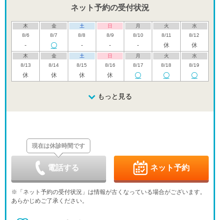
ネット予約の受付状況
木
金
土
日
月
火
水
8/6
8/7
8/8
8/9
8/10
8/11
8/12
-
-
-
-
休
休
木
金
土
日
月
火
水
8/13
8/14
8/15
8/16
8/17
8/18
8/19
休
休
休
休
木
金
土
日
月
火
水
8/20
8/21
8/22
もっと見る
8/23
8/24
8/25
8/26
木
金
土
日
月
火
水
8/27
8/28
8/29
8/30
8/31
9/1
9/2
現在は休診時間です
木
金
土
日
月
火
水
9/3
9/4
9/5
9/6
9/7
9/8
9/9
-
-
-
-
電話する
ネット予約
木
金
土
日
月
火
水
9/10
9/11
9/12
9/13
9/14
9/15
9/16
※「ネット予約の受付状況」は情報が古くなっている場合がございます。
-
-
-
-
-
-
-
あらかじめご了承ください。
木
金
土
日
月
火
水
9/17
9/18
9/19
9/20
9/21
9/22
9/23