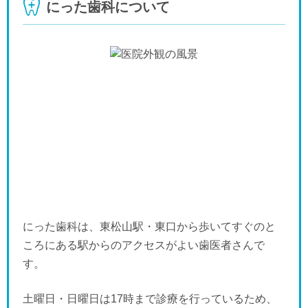
にった歯科について
-
-
-
-
休
休
休
木
金
土
日
月
火
水
9/24
9/25
9/26
9/27
9/28
9/29
9/30
-
-
-
-
-
-
-
にった歯科は、東松山駅・東口から歩いてすぐのと
ころにある駅からのアクセスがよい歯医者さんで
す。
土曜日・日曜日は17時まで診療を行っているため、