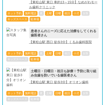
【東松山駅 東口 車約13～15分】なめがわモー
ル歯科クリニック
ネット予約
無料電話
夜
土曜
日曜
祝日
小児
女医
キッズスペース
駐車場
患者さんのニーズに応えた治療をしてくれる
歯医者さん
【東松山駅 西口 徒歩3分】くるみ歯科医院
ネット予約
無料電話
夜
土曜
日曜
祝日
小児
女医
キッズスペース
駐車場
土曜日・日曜日・祝日も診療！予防に取り組
み虫歯を防いでいる歯医者さん
【東松山駅 東口 徒歩3分】オリオン歯科
ネット予約
無料電話
夜
土曜
日曜
祝日
小児
女医
キッズスペース
駐車場