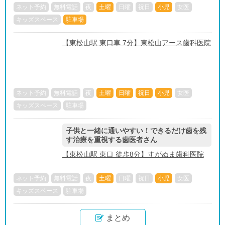
ネット予約
無料電話
夜
土曜
日曜
祝日
小児
女医
キッズスペース
駐車場
【東松山駅 東口車 7分】東松山アース歯科医院
ネット予約
無料電話
夜
土曜
日曜
祝日
小児
女医
キッズスペース
駐車場
子供と一緒に通いやすい！できるだけ歯を残
す治療を重視する歯医者さん
【東松山駅 東口 徒歩8分】すがぬま歯科医院
ネット予約
無料電話
夜
土曜
日曜
祝日
小児
女医
キッズスペース
駐車場
まとめ