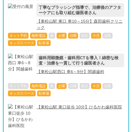
丁寧なブラッシング指導で、治療後のアフタ
ーケアにも取り組む歯医者さん
【東松山駅 東口 車10～15分】森田歯科クリニ
ック
ネット予約
無料電話
夜
土曜
日曜
祝日
小児
女医
キッズスペース
駐車場
歯科用顕微鏡・歯科用CTを導入！綿密な検
査・治療を一貫して行う歯医者さん
【東松山駅西口 車6～8分】関越歯科
ネット予約
無料電話
夜
土曜
日曜
祝日
小児
女医
キッズスペース
駐車場
【東松山駅 東口徒歩 10分】ひるかわ歯科医院