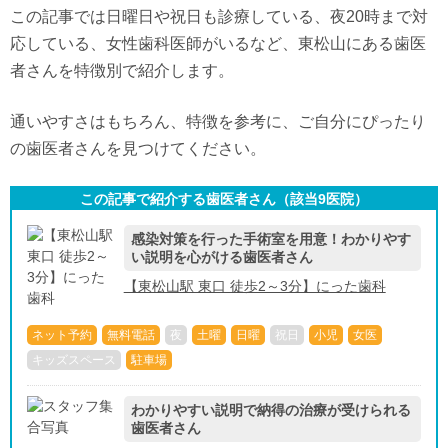
この記事では日曜日や祝日も診療している、夜20時まで対
応している、女性歯科医師がいるなど、東松山にある歯医
者さんを特徴別で紹介します。
通いやすさはもちろん、特徴を参考に、ご自分にぴったり
の歯医者さんを見つけてください。
この記事で紹介する歯医者さん（該当
9
医院）
感染対策を行った手術室を用意！わかりやす
い説明を心がける歯医者さん
【東松山駅 東口 徒歩2～3分】にった歯科
ネット予約
無料電話
夜
土曜
日曜
祝日
小児
女医
キッズスペース
駐車場
わかりやすい説明で納得の治療が受けられる
歯医者さん