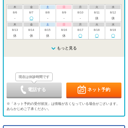
木
金
土
日
月
火
水
8/6
8/7
8/8
8/9
8/10
8/11
8/12
-
-
-
-
休
休
木
金
土
日
月
火
水
8/13
8/14
8/15
8/16
8/17
8/18
8/19
休
休
休
休
木
金
土
日
月
火
水
8/20
8/21
8/22
もっと見る
8/23
8/24
8/25
8/26
木
金
土
日
月
火
水
8/27
8/28
8/29
8/30
8/31
9/1
9/2
現在は休診時間です
木
金
土
日
月
火
水
9/3
9/4
9/5
9/6
9/7
9/8
9/9
-
-
-
-
電話する
ネット予約
木
金
土
日
月
火
水
9/10
9/11
9/12
9/13
9/14
9/15
9/16
※「ネット予約の受付状況」は情報が古くなっている場合がございます。
-
-
-
-
-
-
-
あらかじめご了承ください。
木
金
土
日
月
火
水
9/17
9/18
9/19
9/20
9/21
9/22
9/23
-
-
-
-
休
休
休