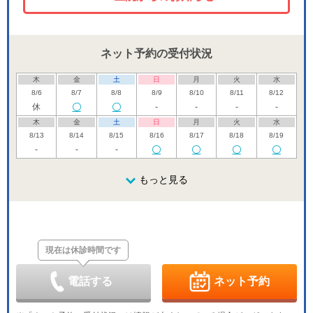
ネット予約の受付状況
木
金
土
日
月
火
水
8/6
8/7
8/8
8/9
8/10
8/11
8/12
休
-
-
-
-
木
金
土
日
月
火
水
8/13
8/14
8/15
8/16
8/17
8/18
8/19
-
-
-
木
金
土
日
月
火
水
8/20
8/21
8/22
もっと見る
8/23
8/24
8/25
8/26
休
木
金
土
日
月
火
水
8/27
8/28
8/29
8/30
8/31
9/1
9/2
休
現在は休診時間です
木
金
土
日
月
火
水
9/3
9/4
9/5
9/6
9/7
9/8
9/9
休
-
-
-
-
電話する
ネット予約
木
金
土
日
月
火
水
9/10
9/11
9/12
9/13
9/14
9/15
9/16