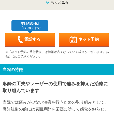
8/23
8/24
8/25
もっと見る
8/26
8/27
8/28
8/29
休
休
日
月
火
水
木
金
土
8/30
8/31
9/1
9/2
9/3
9/4
9/5
休
休
休
本日の受付は
「17:20」まで
日
月
火
水
木
金
土
9/6
9/7
9/8
9/9
9/10
9/11
9/12
休
休
休
-
-
休
休
電話する
ネット予約
日
月
火
水
木
金
土
9/13
9/14
9/15
9/16
9/17
9/18
9/19
※「ネット予約の受付状況」は情報が古くなっている場合がございます。あ
-
-
-
-
休
休
休
らかじめご了承ください。
日
月
火
水
木
金
土
9/20
9/21
9/22
9/23
9/24
9/25
9/26
-
-
-
-
-
休
休
当院の特徴
日
月
火
水
9/27
9/28
9/29
9/30
麻酔の工夫やレーザーの使用で痛みを抑えた治療に
-
-
-
-
取り組んでいます
当院では痛みが少ない治療を行うための取り組みとして、
麻酔注射の前には表面麻酔を歯茎に塗って感覚を鈍らせ、