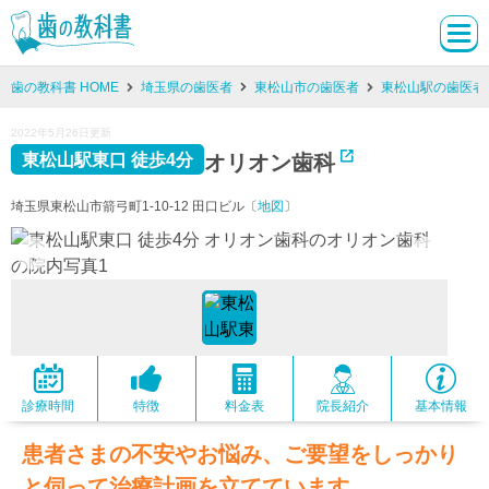
歯の教科書 HOME
埼玉県の歯医者
東松山市の歯医者
東松山駅の歯医者
2022年5月26日更新
オリオン歯科
東松山駅東口 徒歩4分
埼玉県東松山市箭弓町1-10-12 田口ビル〔
地図
〕
診療時間
特徴
料金表
院長紹介
基本情報
患者さまの不安やお悩み、ご要望をしっかり
と伺って治療計画を立てています