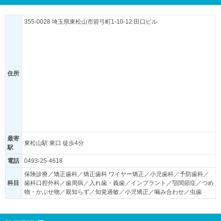
355-0028 埼玉県東松山市箭弓町1-10-12 田口ビル
住所
最寄
東松山駅 東口 徒歩4分
駅
電話
0493-25-4618
保険診療／矯正歯科／矯正歯科 ワイヤー矯正／小児歯科／予防歯科／
科目
歯科口腔外科／歯周病／入れ歯・義歯／インプラント／顎関節症／つめ
物・かぶせ物／親知らず／知覚過敏／小児矯正／噛み合わせ／虫歯