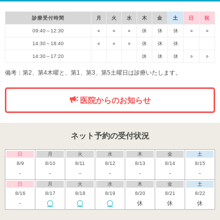
診療受付時間
月
火
水
木
金
土
日
祝
09:40～12:30
○
○
○
休
休
休
○
○
14:30～18:40
○
○
○
休
休
休
14:30～17:20
休
休
休
○
○
備考：第2、第4木曜と、第1、第3、第5土曜日は診療いたします。
医院からのお知らせ
ネット予約の受付状況
日
月
火
水
木
金
土
8/9
8/10
8/11
8/12
8/13
8/14
8/15
-
-
-
-
-
-
-
日
月
火
水
木
金
土
8/16
8/17
8/18
8/19
8/20
8/21
8/22
-
休
休
休
日
月
火
水
木
金
土