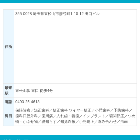
355-0028 埼玉県東松山市箭弓町1-10-12 田口ビル
住所
最寄
東松山駅 東口 徒歩4分
駅
電話
0493-25-4618
保険診療／矯正歯科／矯正歯科 ワイヤー矯正／小児歯科／予防歯科／
科目
歯科口腔外科／歯周病／入れ歯・義歯／インプラント／顎関節症／つめ
物・かぶせ物／親知らず／知覚過敏／小児矯正／噛み合わせ／虫歯