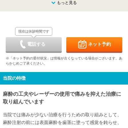
8/23
8/24
8/25
もっと見る
8/26
8/27
8/28
8/29
休
休
日
月
火
水
木
金
土
8/30
8/31
9/1
9/2
9/3
9/4
9/5
休
休
休
現在は休診時間です
日
月
火
水
木
金
土
9/6
9/7
9/8
9/9
9/10
9/11
9/12
-
-
休
休
電話する
ネット予約
日
月
火
水
木
金
土
9/13
9/14
9/15
9/16
9/17
9/18
9/19
※「ネット予約の受付状況」は情報が古くなっている場合がございます。あ
-
-
-
-
休
休
休
らかじめご了承ください。
日
月
火
水
木
金
土
9/20
9/21
9/22
9/23
9/24
9/25
9/26
-
-
-
-
-
休
休
当院の特徴
日
月
火
水
9/27
9/28
9/29
9/30
麻酔の工夫やレーザーの使用で痛みを抑えた治療に
-
-
-
-
取り組んでいます
当院では痛みが少ない治療を行うための取り組みとして、
麻酔注射の前には表面麻酔を歯茎に塗って感覚を鈍らせ、