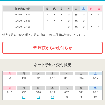
診療受付時間
月
火
水
木
金
土
日
祝
09:40～12:30
○
○
○
休
休
休
○
○
14:30～18:40
○
○
○
休
休
休
14:30～17:20
休
休
休
○
○
備考：第2、第4木曜と、第1、第3、第5土曜日は診療いたします。
医院からのお知らせ
ネット予約の受付状況
日
月
火
水
木
金
土
8/9
8/10
8/11
8/12
8/13
8/14
8/15
-
-
-
-
-
-
-
日
月
火
水
木
金
土
8/16
8/17
8/18
8/19
8/20
8/21
8/22
-
休
休
休
日
月
火
水
木
金
土