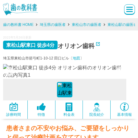
歯の教科書 HOME
埼玉県の歯医者
東松山市の歯医者
東松山駅の歯医者
2022年5月26日更新
オリオン歯科
東松山駅東口 徒歩4分
埼玉県東松山市箭弓町1-10-12 田口ビル〔
地図
〕
診療時間
特徴
料金表
院長紹介
基本情報
患者さまの不安やお悩み、ご要望をしっかり
と伺って治療計画を立てています