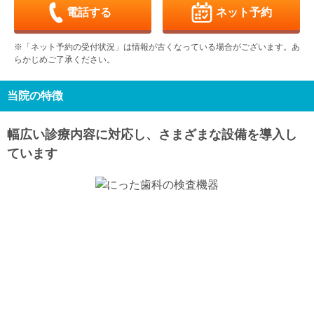
-
-
-
-
電話する
ネット予約
木
金
土
日
月
火
水
9/10
9/11
9/12
9/13
9/14
9/15
9/16
※「ネット予約の受付状況」は情報が古くなっている場合がございます。あ
-
-
-
-
-
-
-
らかじめご了承ください。
木
金
土
日
月
火
水
9/17
9/18
9/19
9/20
9/21
9/22
9/23
-
-
-
-
休
休
休
当院の特徴
木
金
土
日
月
火
水
9/24
9/25
9/26
9/27
9/28
9/29
9/30
幅広い診療内容に対応し、さまざまな設備を導入し
-
-
-
-
-
-
-
ています