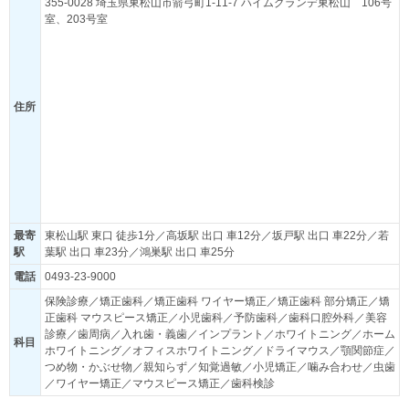
355-0028 埼玉県東松山市箭弓町1-11-7 ハイムグランデ東松山 106号
室、203号室
住所
最寄
東松山駅 東口 徒歩1分／高坂駅 出口 車12分／坂戸駅 出口 車22分／若
駅
葉駅 出口 車23分／鴻巣駅 出口 車25分
電話
0493-23-9000
保険診療／矯正歯科／矯正歯科 ワイヤー矯正／矯正歯科 部分矯正／矯
正歯科 マウスピース矯正／小児歯科／予防歯科／歯科口腔外科／美容
診療／歯周病／入れ歯・義歯／インプラント／ホワイトニング／ホーム
科目
ホワイトニング／オフィスホワイトニング／ドライマウス／顎関節症／
つめ物・かぶせ物／親知らず／知覚過敏／小児矯正／噛み合わせ／虫歯
／ワイヤー矯正／マウスピース矯正／歯科検診