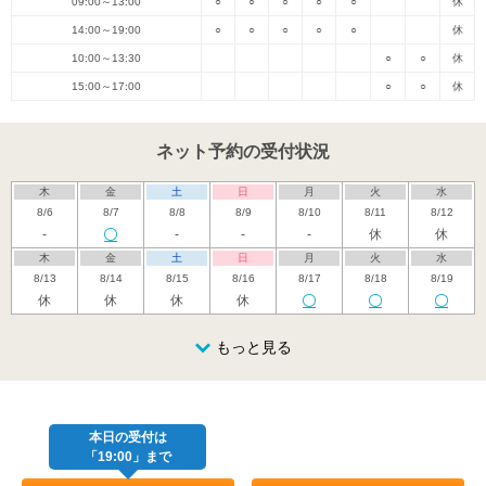
09:00～13:00
○
○
○
○
○
休
14:00～19:00
○
○
○
○
○
休
10:00～13:30
○
○
休
15:00～17:00
○
○
休
ネット予約の受付状況
木
金
土
日
月
火
水
8/6
8/7
8/8
8/9
8/10
8/11
8/12
-
-
-
-
休
休
木
金
土
日
月
火
水
8/13
8/14
8/15
8/16
8/17
8/18
8/19
休
休
休
休
木
金
土
日
月
火
水
8/20
8/21
8/22
もっと見る
8/23
8/24
8/25
8/26
木
金
土
日
月
火
水
8/27
8/28
8/29
8/30
8/31
9/1
9/2
本日の受付は
「19:00」まで
木
金
土
日
月
火
水
9/3
9/4
9/5
9/6
9/7
9/8
9/9