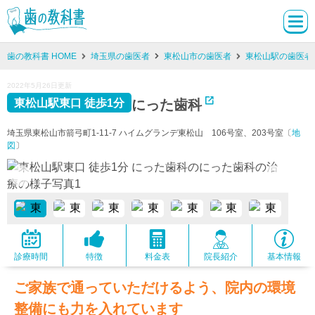
歯の教科書 HOME
埼玉県の歯医者
東松山市の歯医者
東松山駅の歯医者
2022年5月26日更新
にった歯科
東松山駅東口 徒歩1分
埼玉県東松山市箭弓町1-11-7 ハイムグランデ東松山 106号室、203号室〔
地
図
〕
診療時間
特徴
料金表
院長紹介
基本情報
ご家族で通っていただけるよう、院内の環境
整備にも力を入れています