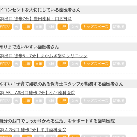
ドコンセントを大切にしている歯医者さん
都)出口 徒歩7分】豊田歯科・口腔外科
料電話
夜
土曜
日曜
祝日
小児
女医
キッズスペース
駐車場
寄りまで通いやすい歯医者さん
都)出口 徒歩5～7分】あかおぎ歯科クリニック
料電話
夜
土曜
日曜
祝日
小児
女医
キッズスペース
駐車場
やすい！子育て経験のある保育士スタッフが勤務する歯医者さん
) A5、A6出口徒歩 2分】小平歯科医院
料電話
夜
土曜
日曜
祝日
小児
女医
キッズスペース
駐車場
自分のお口でしっかりかめる生活」をサポートする歯科医院
都)Ａ2出口 徒歩2分】平井歯科医院