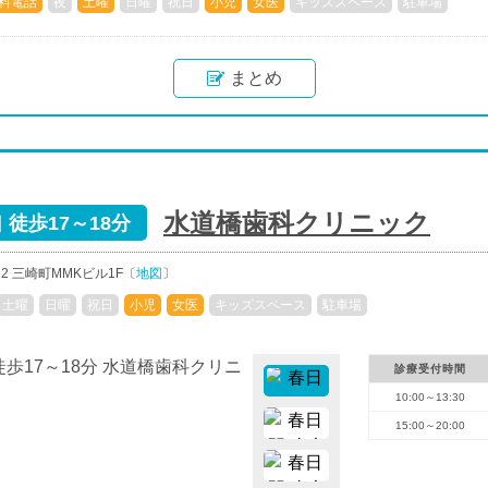
料電話
夜
土曜
日曜
祝日
小児
女医
キッズスペース
駐車場
まとめ
水道橋歯科クリニック
 徒歩17～18分
2 三崎町MMKビル1F〔
地図
〕
土曜
日曜
祝日
小児
女医
キッズスペース
駐車場
診療受付時間
10:00～13:30
15:00～20:00