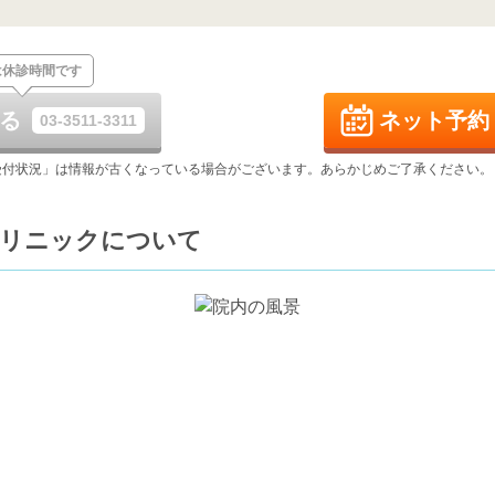
休
休
土
日
月
火
水
は休診時間です
8/29
8/30
8/31
9/1
9/2
休
休
る
ネット予約
03-3511-3311
土
日
月
火
水
9/5
9/6
9/7
9/8
9/9
受付状況」は情報が古くなっている場合がございます。あらかじめご了承ください。
休
休
土
日
月
火
水
クリニックについて
9/12
9/13
9/14
9/15
9/16
休
休
土
日
月
火
水
9/19
9/20
9/21
9/22
9/23
休
休
休
休
休
土
日
月
火
水
9/26
9/27
9/28
9/29
9/30
休
休