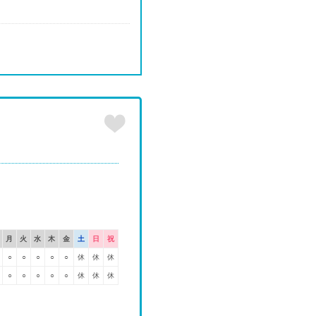
月
火
水
木
金
土
日
祝
○
○
○
○
○
休
休
休
○
○
○
○
○
休
休
休