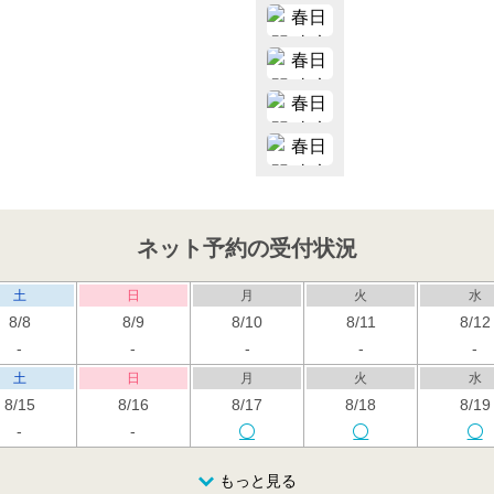
ネット予約の受付状況
土
日
月
火
水
8/8
8/9
8/10
8/11
8/12
-
-
-
-
-
土
日
月
火
水
8/15
8/16
8/17
8/18
8/19
-
-
土
日
月
火
水
もっと見る
8/22
8/23
8/24
8/25
8/26