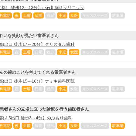
都） 徒歩12～13分】小石川歯科クリニック
料電話
夜
土曜
日曜
祝日
小児
女医
キッズスペース
駐車場
れいな笑顔が見たい歯医者さん
都)出口 徒歩17～20分】クリスタル歯科
料電話
夜
土曜
日曜
祝日
小児
女医
キッズスペース
駐車場
んの歯のことを考えてくれる歯医者さん
都)出口 徒歩15～16分】ナミキ歯科医院
料電話
夜
土曜
日曜
祝日
小児
女医
キッズスペース
駐車場
！患者さんの立場に立った診療を行う歯医者さん
都)Ａ5出口 徒歩3～4分】のぶもり歯科
料電話
夜
土曜
日曜
祝日
小児
女医
キッズスペース
駐車場