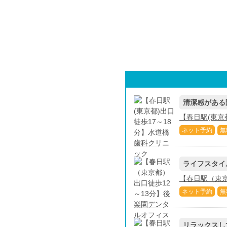
清潔感がある
【春日駅(東京
ネット予約
無
ライフスタイ
【春日駅（東京
ネット予約
無
リラックスし