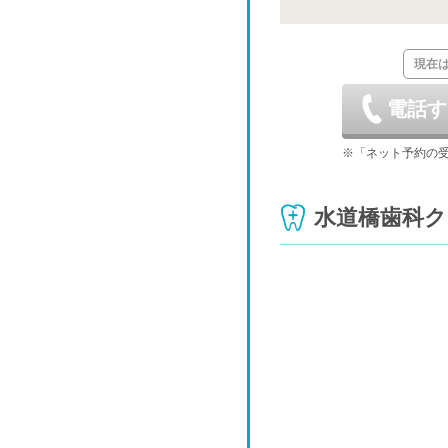
金
現在
8/28
電話す
金
9/4
※「ネット予約の
金
水道橋歯科
9/11
金
9/18
金
9/25