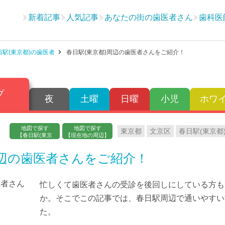
新着記事
人気記事
あなたの街の歯医者さん
歯科医
日駅(東京都)の歯医者
春日駅(東京都)周辺の歯医者さんをご紹介！
プ
夜
土曜
日曜
小児
ホワ
地図で探す
地図で探す
東京都
文京区
春日駅(東京都
【春日駅(東京
【現在地の周辺】
都)】
周辺の歯医者さんをご紹介！
忙しくて歯医者さんの受診を後回しにしている方も
か。そこでこの記事では、春日駅周辺で通いやすい
た。