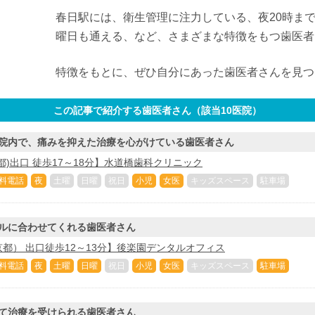
春日駅には、衛生管理に注力している、夜20時ま
曜日も通える、など、さまざまな特徴をもつ歯医者
特徴をもとに、ぜひ自分にあった歯医者さんを見つ
この記事で紹介する歯医者さん（該当
10
医院）
院内で、痛みを抑えた治療を心がけている歯医者さん
都)出口 徒歩17～18分】水道橋歯科クリニック
料電話
夜
土曜
日曜
祝日
小児
女医
キッズスペース
駐車場
ルに合わせてくれる歯医者さん
都） 出口徒歩12～13分】後楽園デンタルオフィス
料電話
夜
土曜
日曜
祝日
小児
女医
キッズスペース
駐車場
て治療を受けられる歯医者さん