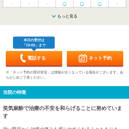
-
-
-
-
金
土
日
月
火
水
木
8/21
8/22
8/23
もっと見る
8/24
8/25
8/26
8/27
-
-
休
-
-
-
-
金
土
日
月
火
水
木
8/28
8/29
8/30
8/31
9/1
9/2
9/3
-
-
休
-
-
-
-
本日の受付は
「19:00」まで
金
土
日
月
火
水
木
9/4
9/5
9/6
9/7
9/8
9/9
9/10
-
-
休
-
-
-
-
電話する
ネット予約
金
土
日
月
火
水
木
9/11
9/12
9/13
9/14
9/15
9/16
9/17
※「ネット予約の受付状況」は情報が古くなっている場合がございます。あ
-
-
休
-
-
-
-
らかじめご了承ください。
金
土
日
月
火
水
木
9/18
9/19
9/20
9/21
9/22
9/23
9/24
-
-
休
休
休
休
-
当院の特徴
金
土
日
月
火
水
9/25
9/26
9/27
9/28
9/29
9/30
笑気麻酔で治療の不安を和らげることに努めていま
-
-
休
-
-
-
す