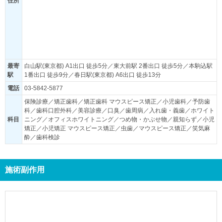
住所
最寄
白山駅(東京都) A1出口 徒歩5分／東大前駅 2番出口 徒歩5分／本駒込駅
駅
1番出口 徒歩9分／春日駅(東京都) A6出口 徒歩13分
電話
03-5842-5877
保険診療／矯正歯科／矯正歯科 マウスピース矯正／小児歯科／予防歯
科／歯科口腔外科／美容診療／口臭／歯周病／入れ歯・義歯／ホワイト
科目
ニング／オフィスホワイトニング／つめ物・かぶせ物／親知らず／小児
矯正／小児矯正 マウスピース矯正／虫歯／マウスピース矯正／笑気麻
酔／歯科検診
施術副作用