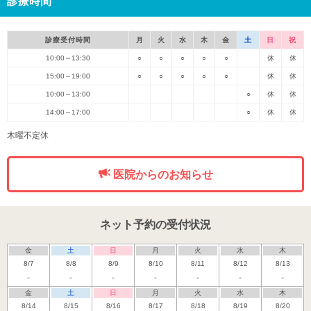
診療時間
診療受付時間
月
火
水
木
金
土
日
祝
10:00～13:30
○
○
○
○
○
休
休
15:00～19:00
○
○
○
○
○
休
休
10:00～13:00
○
休
休
14:00～17:00
○
休
休
木曜不定休
医院からのお知らせ
ネット予約の受付状況
金
土
日
月
火
水
木
8/7
8/8
8/9
8/10
8/11
8/12
8/13
-
-
-
-
-
-
-
金
土
日
月
火
水
木
8/14
8/15
8/16
8/17
8/18
8/19
8/20