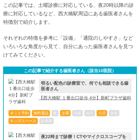
この記事では、土曜診療に対応している、夜20時以降の診
療に対応しているなど、西大橋駅周辺にある歯医者さんを
特徴別で紹介します。
それぞれの特徴を参考に「設備」「通院のしやすさ」など
いろいろな角度から見て、自分にあった歯医者さんを見つ
けてみてください。
この記事で紹介する歯医者さん（該当
10
医院）
明るい配色の診療室で、何でも相談できる歯
医者さん
【西大橋駅 １番出口徒歩 4分】新町プラザ歯科
ネット予約
無料電話
夜
土曜
日曜
祝日
小児
女医
キッズスペース
駐車場
夜22時まで診療！CTやマイクロスコープを