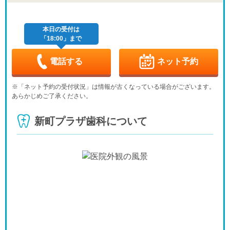
金
土
日
月
火
水
木
8/28
8/29
8/30
8/31
9/1
9/2
9/3
休
休
本日の受付は
「18:00」まで
金
土
日
月
火
水
木
9/4
9/5
9/6
9/7
9/8
9/9
9/10
休
-
-
休
-
電話する
ネット予約
金
土
日
月
火
水
木
9/11
9/12
9/13
9/14
9/15
9/16
9/17
※「ネット予約の受付状況」は情報が古くなっている場合がございます。
-
-
休
-
-
休
-
あらかじめご了承ください。
金
土
日
月
火
水
木
9/18
9/19
9/20
9/21
9/22
9/23
9/24
新町プラザ歯科について
-
-
休
休
休
休
-
金
土
日
月
火
水
9/25
9/26
9/27
9/28
9/29
9/30
-
-
休
-
-
休