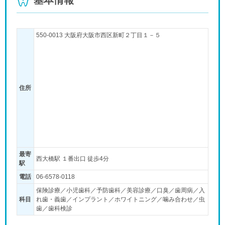
550-0013 大阪府大阪市西区新町２丁目１－５
住所
最寄
西大橋駅 １番出口 徒歩4分
駅
電話
06-6578-0118
保険診療／小児歯科／予防歯科／美容診療／口臭／歯周病／入
科目
れ歯・義歯／インプラント／ホワイトニング／噛み合わせ／虫
歯／歯科検診