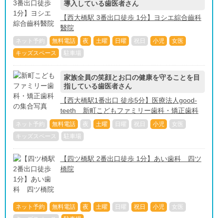
導入している歯医者さん
【西大橋駅 3番出口徒歩 1分】ヨシエ綜合齒科
醫院
ネット予約
無料電話
夜
土曜
日曜
祝日
小児
女医
キッズスペース
駐車場
家族全員の笑顔とお口の健康を守ることを目
指している歯医者さん
【西大橋駅1番出口 徒歩5分】医療法人good-
teeth 新町こどもファミリー歯科・矯正歯科
ネット予約
無料電話
夜
土曜
日曜
祝日
小児
女医
キッズスペース
駐車場
【四ツ橋駅 2番出口徒歩 1分】あい歯科 四ツ
橋院
ネット予約
無料電話
夜
土曜
日曜
祝日
小児
女医