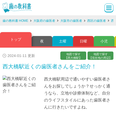
歯の教科書 HOME
大阪府の歯医者
大阪市の歯医者
西区の歯医者
西
トップ
夜
土曜
日曜
小児
地図で探す
地図で探す
2024-01-11 更新
【西大橋駅】
【現在地の周辺】
西大橋駅近くの歯医者さんをご紹介！
西大橋駅周辺で通いやすい歯医者さ
んをお探しでしょうか？せっかく通
うなら、立地や診療体制など、自分
のライフスタイルにあった歯医者さ
んに行きたいですよね。