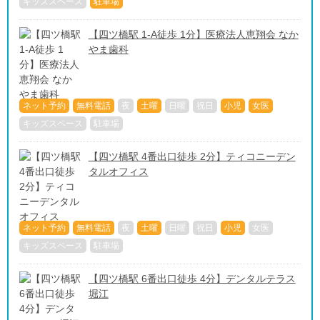
キッズスペース
駐車場
【四ツ橋駅 1-A徒歩 1分】医療法人恵翔会 なか
やま歯科
ネット予約
無料電話
夜
土曜
日曜
祝日
小児
女医
キッズスペース
駐車場
【四ツ橋駅 4番出口徒歩 2分】ティコニーデン
タルオフィス
ネット予約
無料電話
夜
土曜
日曜
祝日
小児
女医
キッズスペース
駐車場
【四ツ橋駅 6番出口徒歩 4分】デンタルテラス
堀江