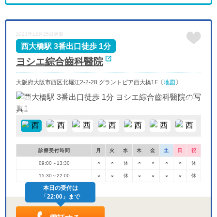
9/18
9/19
9/20
9/21
9/22
9/23
9/24
-
-
休
休
休
休
-
金
土
日
月
火
水
2023年12月25日更新
9/25
9/26
9/27
9/28
9/29
9/30
-
-
休
-
-
休
西大橋駅 3番出口徒歩 1分
ヨシエ綜合齒科醫院
大阪府大阪市西区北堀江2-2-28 グラントピア西大橋1F〔
地図
〕
「夜」のペ
診療受付時間
月
火
水
木
金
土
日
祝
09:00～13:30
○
○
休
○
○
○
○
休
15:30～22:00
○
○
休
○
○
○
○
休
本日の受付は
「22:00」まで