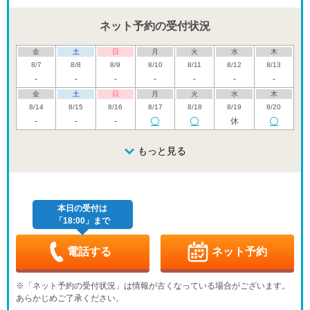
ネット予約の受付状況
金
土
日
月
火
水
木
8/7
8/8
8/9
8/10
8/11
8/12
8/13
-
-
-
-
-
-
-
金
土
日
月
火
水
木
8/14
8/15
8/16
8/17
8/18
8/19
8/20
-
-
-
休
金
土
日
月
火
水
木
8/21
8/22
8/23
もっと見る
8/24
8/25
8/26
8/27
休
休
金
土
日
月
火
水
木
8/28
8/29
8/30
8/31
9/1
9/2
9/3
休
休
本日の受付は
「18:00」まで
金
土
日
月
火
水
木
9/4
9/5
9/6
9/7
9/8
9/9
9/10
休
-
-
休
-
電話する
ネット予約
金
土
日
月
火
水
木
9/11
9/12
9/13
9/14
9/15
9/16
9/17
※「ネット予約の受付状況」は情報が古くなっている場合がございます。
-
-
休
-
-
休
-
あらかじめご了承ください。
金
土
日
月
火
水
木