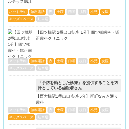
ネット予約
無料電話
夜
土曜
日曜
祝日
小児
女医
キッズスペース
駐車場
【四ツ橋駅 2番出口徒歩 1分】四ツ橋歯科・矯
正歯科クリニック
ネット予約
無料電話
夜
土曜
日曜
祝日
小児
女医
キッズスペース
駐車場
「予防を軸とした診療」を提供することを方
針としている歯医者さん
【西大橋駅1番出口 徒歩5分】新町なみき通り
歯科
ネット予約
無料電話
夜
土曜
日曜
祝日
小児
女医
キッズスペース
駐車場