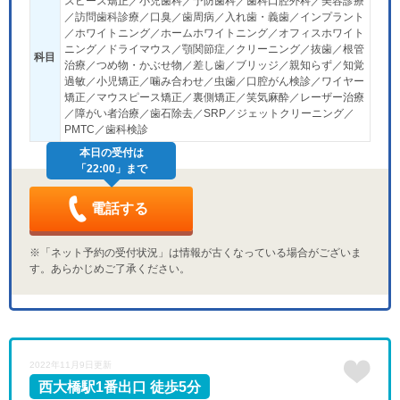
スピース矯正／小児歯科／予防歯科／歯科口腔外科／美容診療
／訪問歯科診療／口臭／歯周病／入れ歯・義歯／インプラント
／ホワイトニング／ホームホワイトニング／オフィスホワイト
ニング／ドライマウス／顎関節症／クリーニング／抜歯／根管
科目
治療／つめ物・かぶせ物／差し歯／ブリッジ／親知らず／知覚
過敏／小児矯正／噛み合わせ／虫歯／口腔がん検診／ワイヤー
矯正／マウスピース矯正／裏側矯正／笑気麻酔／レーザー治療
／障がい者治療／歯石除去／SRP／ジェットクリーニング／
PMTC／歯科検診
本日の受付は
「22:00」まで
電話する
※「ネット予約の受付状況」は情報が古くなっている場合がございま
す。あらかじめご了承ください。
2022年11月9日更新
西大橋駅1番出口 徒歩5分