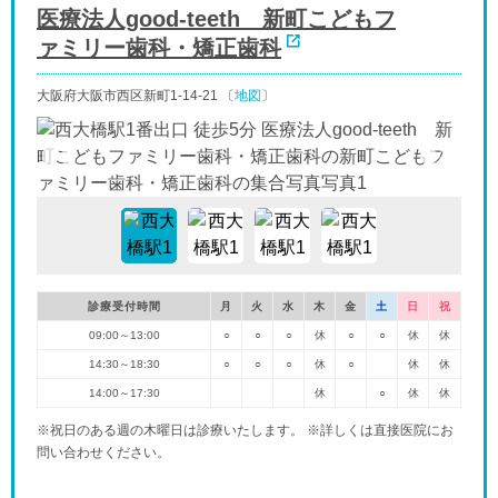
医療法人good-teeth 新町こどもフ
ァミリー歯科・矯正歯科
大阪府大阪市西区新町1-14-21 〔
地図
〕
診療受付時間
月
火
水
木
金
土
日
祝
09:00～13:00
○
○
○
休
○
○
休
休
14:30～18:30
○
○
○
休
○
休
休
14:00～17:30
休
○
休
休
※祝日のある週の木曜日は診療いたします。 ※詳しくは直接医院にお
問い合わせください。