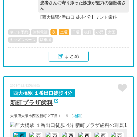
患者さんに寄り添った診療が魅力の歯医者さ
ん
【西大橋駅4番出口 徒歩4分】ミント歯科
ネット予約
無料電話
夜
土曜
日曜
祝日
小児
女医
キッズスペース
駐車場
まとめ
2023年12月25日更新
西大橋駅 １番出口徒歩 4分
新町プラザ歯科
大阪府大阪市西区新町２丁目１－５ 〔
地図
〕