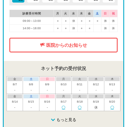
診療受付時間
月
火
水
木
金
土
日
祝
09:00～13:00
○
○
休
○
○
○
休
休
14:00～18:00
○
○
休
○
○
休
休
医院からのお知らせ
ネット予約の受付状況
金
土
日
月
火
水
木
8/7
8/8
8/9
8/10
8/11
8/12
8/13
-
-
-
-
-
-
-
金
土
日
月
火
水
木
8/14
8/15
8/16
8/17
8/18
8/19
8/20
-
-
-
休
金
土
日
月
火
水
木
8/21
8/22
8/23
もっと見る
8/24
8/25
8/26
8/27
休
休