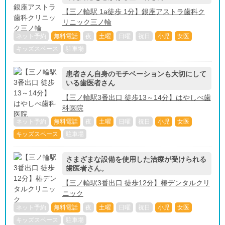
【三ノ輪駅 1a徒歩 1分】銀座アストラ歯科ク
リニック三ノ輪
ネット予約
無料電話
夜
土曜
日曜
祝日
小児
女医
キッズスペース
駐車場
患者さん自身のモチベーションも大切にして
いる歯医者さん
【三ノ輪駅3番出口 徒歩13～14分】はやしべ歯
科医院
ネット予約
無料電話
夜
土曜
日曜
祝日
小児
女医
キッズスペース
駐車場
さまざまな設備を使用した治療が受けられる
歯医者さん。
【三ノ輪駅3番出口 徒歩12分】椿デンタルクリ
ニック
ネット予約
無料電話
夜
土曜
日曜
祝日
小児
女医
キッズスペース
駐車場