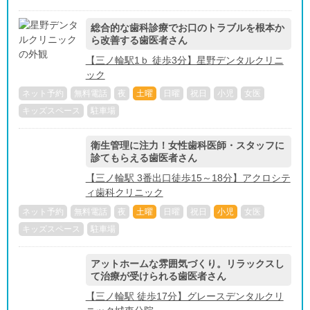
総合的な歯科診療でお口のトラブルを根本か
ら改善する歯医者さん
【三ノ輪駅1ｂ 徒歩3分】星野デンタルクリニ
ック
ネット予約
無料電話
夜
土曜
日曜
祝日
小児
女医
キッズスペース
駐車場
衛生管理に注力！女性歯科医師・スタッフに
診てもらえる歯医者さん
【三ノ輪駅 3番出口徒歩15～18分】アクロシテ
ィ歯科クリニック
ネット予約
無料電話
夜
土曜
日曜
祝日
小児
女医
キッズスペース
駐車場
アットホームな雰囲気づくり。リラックスし
て治療が受けられる歯医者さん
【三ノ輪駅 徒歩17分】グレースデンタルクリ