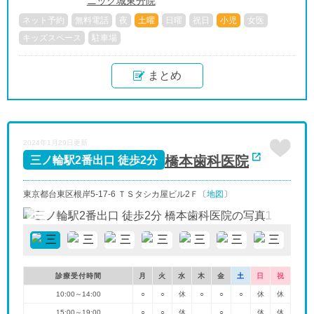
ニック城東分院
ネット予約
無料電話
夜
土曜
日曜
祝日
小児
女医
キッズスペース
駐車場
まとめ
2024年1月29日更新
橋本歯科医院
三ノ輪駅2番出口 徒歩2分
東京都台東区根岸5-17-6 ＴＳタシカ屋ビル2Ｆ〔
地図
〕
診療受付時間
月
火
水
木
金
土
日
祝
10:00～14:00
○
○
休
○
○
○
休
休
15:00～19:00
○
○
休
○
休
休