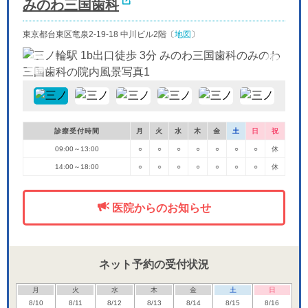
みのわ三国歯科
東京都台東区竜泉2-19-18 中川ビル2階〔
地図
〕
診療受付時間
月
火
水
木
金
土
日
祝
09:00～13:00
○
○
○
○
○
○
○
休
14:00～18:00
○
○
○
○
○
○
○
休
医院からのお知らせ
ネット予約の受付状況
月
火
水
木
金
土
日
8/10
8/11
8/12
8/13
8/14
8/15
8/16