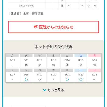
15:00～18:00
休
○
○
休
休
【休診日】 水曜・日曜祝日
医院からのお知らせ
ネット予約の受付状況
月
火
水
木
金
土
日
8/10
8/11
8/12
8/13
8/14
8/15
8/16
-
休
休
休
休
休
休
月
火
水
木
金
土
日
8/17
8/18
8/19
8/20
8/21
8/22
8/23
-
休
-
休
月
火
水
木
金
土
日
8/24
8/25
8/26
もっと見る
8/27
8/28
8/29
8/30
休
休
月
火
水
木
金
土
日
8/31
9/1
9/2
9/3
9/4
9/5
9/6