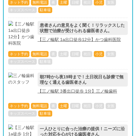
ネット予約
無料電話
夜
土曜
日曜
祝日
小児
女医
キッズスペース
駐車場
患者さんの意見をよく聞く！リラックスした
状態で治療が受けられる歯医者さん。
【三ノ輪駅 1a出口徒歩12分】かつ歯科医院
ネット予約
無料電話
夜
土曜
日曜
祝日
小児
女医
キッズスペース
駐車場
朝7時から夜19時まで！土日祝日も診療で無
理なく通える歯医者さん
【三ノ輪駅 3番出口徒歩 1分】三ノ輪歯科
ネット予約
無料電話
夜
土曜
日曜
祝日
小児
女医
キッズスペース
駐車場
一人ひとりに合った治療の提供！ニーズに沿
った対応を心がける歯医者さん