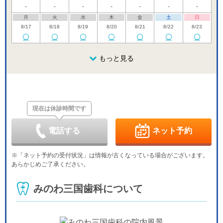
-
-
-
-
-
-
-
月
火
水
木
金
土
日
8/17
8/18
8/19
8/20
8/21
8/22
8/23
月
火
水
木
金
土
日
8/24
8/25
8/26
もっと見る
8/27
8/28
8/29
8/30
月
火
水
木
金
土
日
8/31
9/1
9/2
9/3
9/4
9/5
9/6
現在は休診時間です
月
火
水
木
金
土
日
9/7
9/8
9/9
9/10
9/11
9/12
9/13
-
-
-
-
電話する
ネット予約
月
火
水
木
金
土
日
9/14
9/15
9/16
9/17
9/18
9/19
9/20
※「ネット予約の受付状況」は情報が古くなっている場合がございます。
-
-
-
-
-
-
-
あらかじめご了承ください。
月
火
水
木
金
土
日
9/21
9/22
9/23
9/24
9/25
9/26
9/27
みのわ三国歯科について
休
休
休
-
-
-
-
月
火
水
9/28
9/29
9/30
-
-
-