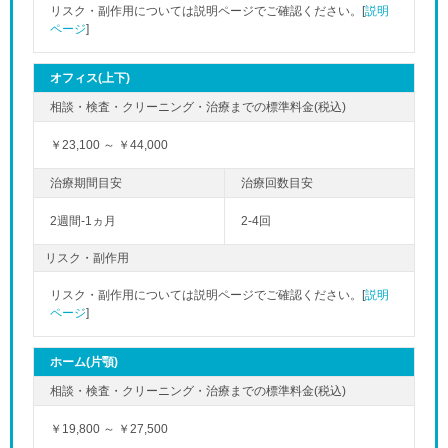
リスク・副作用については説明ページでご確認ください。[
説明
ページ
]
オフィス(上下)
￥23,100 ～ ￥44,000
2週間-1ヵ月
2-4回
リスク・副作用
リスク・副作用については説明ページでご確認ください。[
説明
「夜」のペ
ページ
]
ホーム(片顎)
￥19,800 ～ ￥27,500