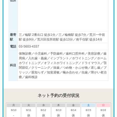
住所
最寄
三ノ輪駅 2番出口 徒歩1分／三ノ輪橋駅 徒歩7分／荒川一中前
駅
駅 徒歩9分／荒川区役所前駅 徒歩13分／南千住駅 徒歩14分
電話
03-5603-4337
保険診療／小児歯科／予防歯科／歯科口腔外科／美容診療／歯
周病／入れ歯・義歯／インプラント／ホワイトニング／ホーム
ホワイトニング／オフィスホワイトニング／ドライマウス／顎
科目
関節症／クリーニング／抜歯／つめ物・かぶせ物／差し歯／ブ
リッジ／親知らず／知覚過敏／噛み合わせ／虫歯／障がい者治
療／歯科検診
ネット予約の受付状況
月
火
水
木
金
土
日
8/10
8/11
8/12
8/13
8/14
8/15
8/16
-
休
休
休
休
休
休