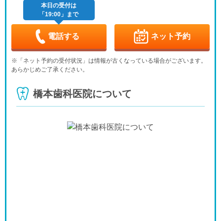
-
休
-
-
-
休
本日の受付は
「19:00」まで
月
火
水
木
金
土
日
9/7
9/8
9/9
9/10
9/11
9/12
9/13
-
-
休
-
-
-
休
電話する
ネット予約
月
火
水
木
金
土
日
9/14
9/15
9/16
9/17
9/18
9/19
9/20
※「ネット予約の受付状況」は情報が古くなっている場合がございます。
-
-
休
-
-
-
休
あらかじめご了承ください。
月
火
水
木
金
土
日
9/21
9/22
9/23
9/24
9/25
9/26
9/27
橋本歯科医院について
休
休
休
-
-
-
休
月
火
水
9/28
9/29
9/30
-
-
休