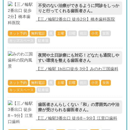
不安のない治療ができるように問診をしっか
りと行ってくれる歯医者さん。
【三ノ輪駅2番出口 徒歩2分】橋本歯科医院
ネット予約
無料電話
夜
土曜
日曜
祝日
小児
女医
キッズスペース
駐車場
夜間や土日診療にも対応！どなたも通院しや
すい環境を整える歯医者さん
【三ノ輪駅 1b出口徒歩 3分】みのわ三国歯科
ネット予約
無料電話
夜
土曜
日曜
祝日
小児
女医
キッズスペース
駐車場
歯医者さんらしくない「和」の雰囲気の中治
療が受けられる歯医者さん。
【三ノ輪駅3番出口 徒歩8～9分】江里口歯科