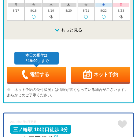
月
火
水
木
金
土
日
8/17
8/18
8/19
8/20
8/21
8/22
8/23
-
休
-
休
月
火
水
木
金
土
日
8/24
8/25
8/26
もっと見る
8/27
8/28
8/29
8/30
休
休
月
火
水
木
金
土
日
8/31
9/1
9/2
9/3
9/4
9/5
9/6
-
休
-
-
-
休
本日の受付は
「19:00」まで
月
火
水
木
金
土
日
9/7
9/8
9/9
9/10
9/11
9/12
9/13
-
-
休
-
-
-
休
電話する
ネット予約
月
火
水
木
金
土
日
9/14
9/15
9/16
9/17
9/18
9/19
9/20
※「ネット予約の受付状況」は情報が古くなっている場合がございます。
-
-
休
-
-
-
休
あらかじめご了承ください。
月
火
水
木
金
土
日
9/21
9/22
9/23
9/24
9/25
9/26
9/27
休
休
休
-
-
-
休
月
火
水
2022年8月9日更新
9/28
9/29
9/30
-
-
休
三ノ輪駅 1b出口徒歩 3分