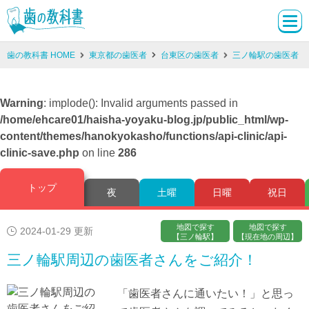
歯の教科書 HOME
東京都の歯医者
台東区の歯医者
三ノ輪駅の歯医者
Warning
: implode(): Invalid arguments passed in
/home/ehcare01/haisha-yoyaku-blog.jp/public_html/wp-
content/themes/hanokyokasho/functions/api-clinic/api-
clinic-save.php
on line
286
トップ
夜
土曜
日曜
祝日
地図で探す
地図で探す
2024-01-29 更新
【三ノ輪駅】
【現在地の周辺】
三ノ輪駅周辺の歯医者さんをご紹介！
「歯医者さんに通いたい！」と思っ