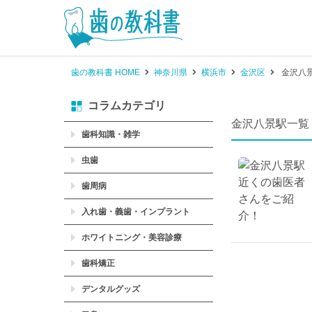
歯の教科書 HOME
神奈川県
横浜市
金沢区
金沢八
コラムカテゴリ
金沢八景駅一覧
歯科知識・雑学
虫歯
歯周病
入れ歯・義歯・インプラント
ホワイトニング・美容診療
歯科矯正
デンタルグッズ