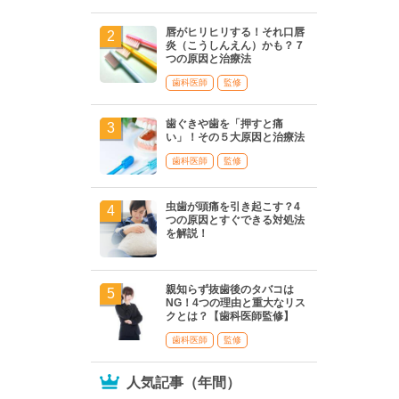
唇がヒリヒリする！それ口唇
炎（こうしんえん）かも？７
つの原因と治療法
歯科医師
監修
歯ぐきや歯を「押すと痛
い」！その５大原因と治療法
歯科医師
監修
虫歯が頭痛を引き起こす？4
つの原因とすぐできる対処法
を解説！
親知らず抜歯後のタバコは
NG！4つの理由と重大なリス
クとは？【歯科医師監修】
歯科医師
監修
人気記事（年間）