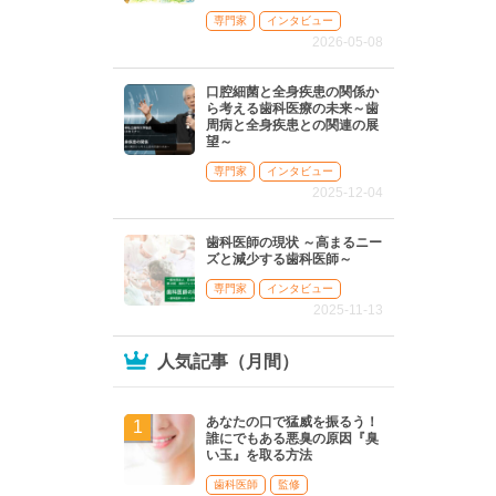
専門家
インタビュー
2026-05-08
口腔細菌と全身疾患の関係か
ら考える歯科医療の未来～歯
周病と全身疾患との関連の展
望～
専門家
インタビュー
2025-12-04
歯科医師の現状 ～高まるニー
ズと減少する歯科医師～
専門家
インタビュー
2025-11-13
人気記事（月間）
あなたの口で猛威を振るう！
誰にでもある悪臭の原因『臭
い玉』を取る方法
歯科医師
監修