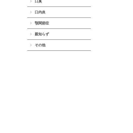
口臭
口内炎
顎関節症
親知らず
その他