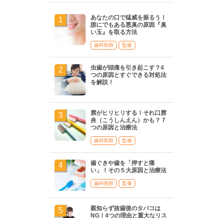
あなたの口で猛威を振るう！
誰にでもある悪臭の原因『臭
い玉』を取る方法
歯科医師
監修
虫歯が頭痛を引き起こす？4
つの原因とすぐできる対処法
を解説！
唇がヒリヒリする！それ口唇
炎（こうしんえん）かも？７
つの原因と治療法
歯科医師
監修
歯ぐきや歯を「押すと痛
い」！その５大原因と治療法
歯科医師
監修
親知らず抜歯後のタバコは
NG！4つの理由と重大なリス