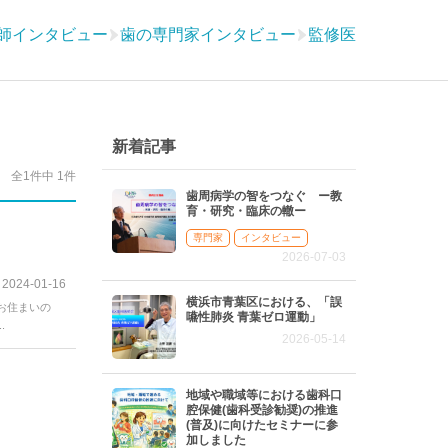
師インタビュー
歯の専門家インタビュー
監修医
新着記事
全1件中 1件
歯周病学の智をつなぐ ー教
育・研究・臨床の轍ー
専門家
インタビュー
2026-07-03
2024-01-16
横浜市青葉区における、「誤
お住まいの
嚥性肺炎 青葉ゼロ運動」
.
2026-05-14
地域や職域等における歯科口
腔保健(歯科受診勧奨)の推進
(普及)に向けたセミナーに参
加しました