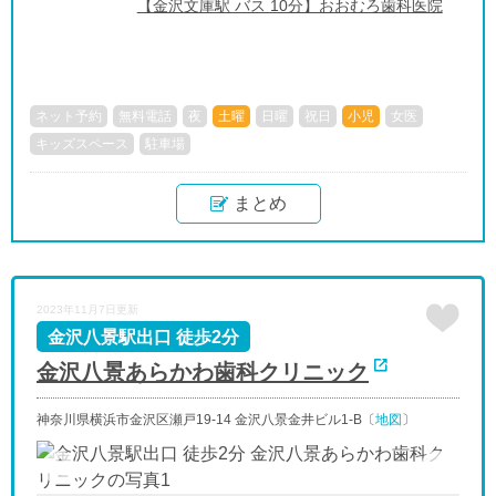
【金沢文庫駅 バス 10分】おおむろ歯科医院
ネット予約
無料電話
夜
土曜
日曜
祝日
小児
女医
キッズスペース
駐車場
まとめ
2023年11月7日更新
金沢八景駅出口 徒歩2分
金沢八景あらかわ歯科クリニック
神奈川県横浜市金沢区瀬戸19-14 金沢八景金井ビル1-B〔
地図
〕