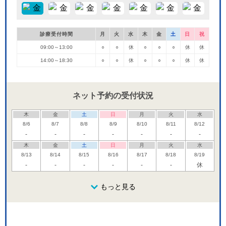
診療受付時間
月
火
水
木
金
土
日
祝
09:00～13:00
○
○
休
○
○
○
休
休
14:00～18:30
○
○
休
○
○
○
休
休
ネット予約の受付状況
木
金
土
日
月
火
水
8/6
8/7
8/8
8/9
8/10
8/11
8/12
-
-
-
-
-
-
-
木
金
土
日
月
火
水
8/13
8/14
8/15
8/16
8/17
8/18
8/19
-
-
-
-
-
-
休
木
金
土
日
月
火
水
8/20
8/21
8/22
もっと見る
8/23
8/24
8/25
8/26
-
-
-
休
休
木
金
土
日
月
火
水
8/27
8/28
8/29
8/30
8/31
9/1
9/2