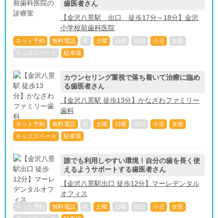
歯医者さん
【金沢八景駅 出口 徒歩17分～18分】金沢
小学校前歯科医院
ネット予約
無料電話
夜
土曜
日曜
祝日
小児
女医
キッズスペース
駐車場
カウンセリング重視で落ち着いて治療に臨め
る歯医者さん
【金沢八景駅 徒歩13分】かなざわファミリー
歯科
ネット予約
無料電話
夜
土曜
日曜
祝日
小児
女医
キッズスペース
駐車場
誰でも利用しやすい環境！自分の歯を長く使
えるようサポートする歯医者さん
【金沢八景駅出口 徒歩12分】マーレデンタル
オフィス
ネット予約
無料電話
夜
土曜
日曜
祝日
小児
女医