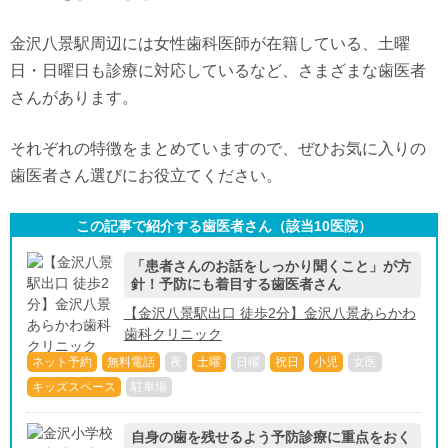
金沢八景駅周辺には女性歯科医師が在籍している、土曜
日・日曜日も診療に対応しているなど、さまざまな歯医者
さんがあります。
それぞれの特徴をまとめていますので、ぜひお気に入りの
歯医者さん選びにお役立てください。
この記事で紹介する歯医者さん（該当
10
医院）
「患者さんのお話をしっかり聞くこと」が方
針！予防にも着目する歯医者さん
【金沢八景駅出口 徒歩2分】金沢八景あらかわ
歯科クリニック
ネット予約
無料電話
夜
土曜
日曜
祝日
小児
女医
キッズスペース
駐車場
自身の歯を残せるよう予防診療に重点をおく