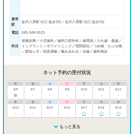
最寄
金沢八景駅 出口 徒歩3分／金沢八景駅 出口 徒歩3分
駅
電話
045-349-5515
保険診療／小児歯科／歯科口腔外科／歯周病／入れ歯・義歯／
科目
インプラント／ホワイトニング／顎関節症／つめ物・かぶせ物
／親知らず／知覚過敏／噛み合わせ／虫歯／歯科検診
ネット予約の受付状況
木
金
土
日
月
火
水
8/6
8/7
8/8
8/9
8/10
8/11
8/12
休
-
-
-
-
-
-
木
金
土
日
月
火
水
8/13
8/14
8/15
8/16
8/17
8/18
8/19
-
-
-
-
木
金
土
日
月
火
水
8/20
8/21
8/22
もっと見る
8/23
8/24
8/25
8/26
休
-
-
休
-
-
-