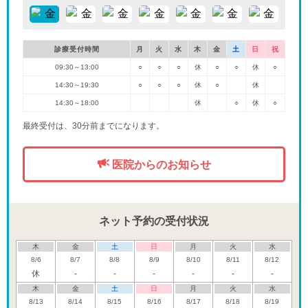
診療受付時間
月
火
水
木
金
土
日
祝
09:30～13:00
○
○
○
休
○
○
休
○
14:30～19:30
○
○
○
休
○
休
14:30～18:00
休
○
休
○
最終受付は、30分前までになります。
医院からのお知らせ
ネット予約の受付状況
木
金
土
日
月
火
水
8/6
8/7
8/8
8/9
8/10
8/11
8/12
休
-
-
-
-
-
-
木
金
土
日
月
火
水
8/13
8/14
8/15
8/16
8/17
8/18
8/19