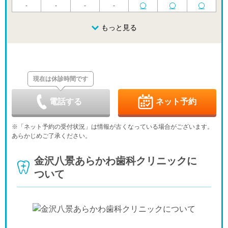
-
-
-
-
木
金
土
日
月
火
水
8/20
8/21
8/22
もっと見る
8/23
8/24
8/25
8/26
休
-
-
休
-
-
-
木
金
土
日
月
火
水
8/27
8/28
8/29
8/30
8/31
9/1
9/2
休
-
-
休
-
-
-
現在は休診時間です
木
金
土
日
月
火
水
9/3
9/4
9/5
9/6
9/7
9/8
9/9
休
-
-
休
-
-
-
電話する
ネット予約
木
金
土
日
月
火
水
9/10
9/11
9/12
9/13
9/14
9/15
9/16
※「ネット予約の受付状況」は情報が古くなっている場合がございます。
休
-
-
休
-
-
-
あらかじめご了承ください。
木
金
土
日
月
火
水
9/17
9/18
9/19
9/20
9/21
9/22
9/23
金沢八景あらかわ歯科クリニックに
休
-
-
休
休
休
休
ついて
木
金
土
日
月
火
水
9/24
9/25
9/26
9/27
9/28
9/29
9/30
休
-
-
休
-
-
-