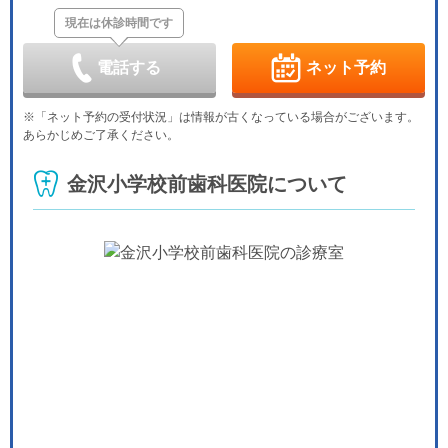
-
休
休
現在は休診時間です
木
金
土
日
月
火
水
9/3
9/4
9/5
9/6
9/7
9/8
9/9
休
休
電話する
ネット予約
木
金
土
日
月
火
水
9/10
9/11
9/12
9/13
9/14
9/15
9/16
※「ネット予約の受付状況」は情報が古くなっている場合がございます。
休
休
あらかじめご了承ください。
木
金
土
日
月
火
水
9/17
9/18
9/19
9/20
9/21
9/22
9/23
金沢小学校前歯科医院について
休
休
休
休
木
金
土
日
月
火
水
9/24
9/25
9/26
9/27
9/28
9/29
9/30
休
休