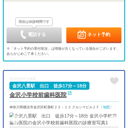
木
金
土
日
月
火
水
8/27
8/28
8/29
8/30
8/31
9/1
9/2
休
-
-
休
-
-
-
現在は休診時間です
木
金
土
日
月
火
水
9/3
9/4
9/5
9/6
9/7
9/8
9/9
休
-
-
休
-
-
-
電話する
ネット予約
木
金
土
日
月
火
水
9/10
9/11
9/12
9/13
9/14
9/15
9/16
※「ネット予約の受付状況」は情報が古くなっている場合がございます。
休
-
-
休
-
-
-
あらかじめご了承ください。
木
金
土
日
月
火
水
9/17
9/18
9/19
9/20
9/21
9/22
9/23
休
-
-
休
休
休
休
木
金
土
日
月
火
水
2023年11月7日更新
9/24
9/25
9/26
9/27
9/28
9/29
9/30
休
-
-
休
-
-
-
金沢八景駅 出口 徒歩17分～18分
金沢小学校前歯科医院
神奈川県横浜市金沢区町屋町２２－１２ クルシマビル１Ｆ〔
地図
〕