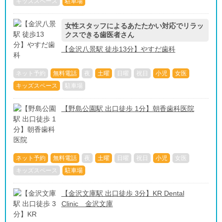
キッズスペース
駐車場
女性スタッフによるあたたかい対応でリラッ
クスできる歯医者さん
【金沢八景駅 徒歩13分】やすだ歯科
ネット予約
無料電話
夜
土曜
日曜
祝日
小児
女医
キッズスペース
駐車場
【野島公園駅 出口徒歩 1分】朝香歯科医院
ネット予約
無料電話
夜
土曜
日曜
祝日
小児
女医
キッズスペース
駐車場
【金沢文庫駅 出口徒歩 3分】KR Dental
Clinic 金沢文庫