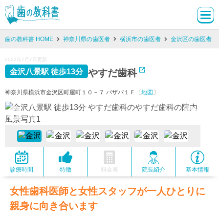
歯の教科書 HOME
神奈川県の歯医者
横浜市の歯医者
金沢区の歯医者
2022年7月7日更新
やすだ歯科
金沢八景駅 徒歩13分
神奈川県横浜市金沢区町屋町１０－７ パザパ１Ｆ〔
地図
〕
診療時間
特徴
料金表
院長紹介
基本情報
女性歯科医師と女性スタッフが一人ひとりに
親身に向き合います