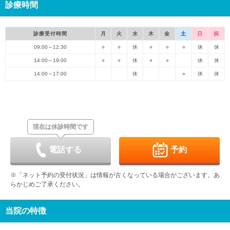
診療時間
診療受付時間
月
火
水
木
金
土
日
祝
09:00～12:30
○
○
休
○
○
○
休
休
14:00～19:00
○
○
休
○
○
休
休
14:00～17:00
休
○
休
休
現在は休診時間です
電話する
予約
※「ネット予約の受付状況」は情報が古くなっている場合がございます。あ
らかじめご了承ください。
当院の特徴