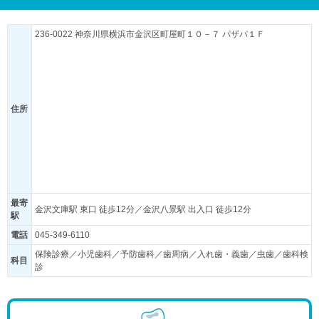
236-0022 神奈川県横浜市金沢区町屋町１０－７ パザパ１Ｆ
住所
最寄
金沢文庫駅 東口 徒歩12分／金沢八景駅 出入口 徒歩12分
駅
電話
045-349-6110
保険診療／小児歯科／予防歯科／歯周病／入れ歯・義歯／虫歯／歯科検
科目
診