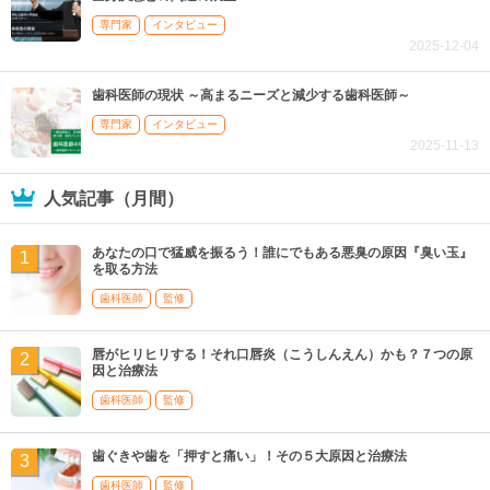
専門家
インタビュー
2025-12-04
歯科医師の現状 ～高まるニーズと減少する歯科医師～
専門家
インタビュー
2025-11-13
人気記事（月間）
あなたの口で猛威を振るう！誰にでもある悪臭の原因『臭い玉』
を取る方法
歯科医師
監修
唇がヒリヒリする！それ口唇炎（こうしんえん）かも？７つの原
因と治療法
歯科医師
監修
歯ぐきや歯を「押すと痛い」！その５大原因と治療法
歯科医師
監修