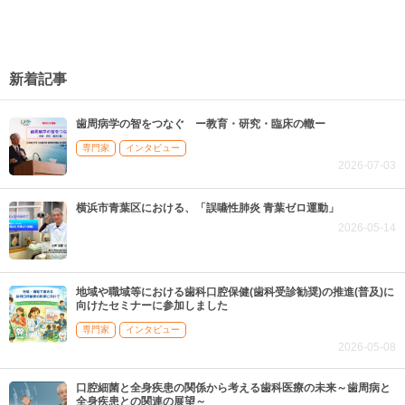
2
新着記事
歯周病学の智をつなぐ ー教育・研究・臨床の轍ー
専門家
インタビュー
2026-07-03
横浜市青葉区における、「誤嚥性肺炎 青葉ゼロ運動」
2026-05-14
地域や職域等における歯科口腔保健(歯科受診勧奨)の推進(普及)に
向けたセミナーに参加しました
専門家
インタビュー
2026-05-08
口腔細菌と全身疾患の関係から考える歯科医療の未来～歯周病と
全身疾患との関連の展望～