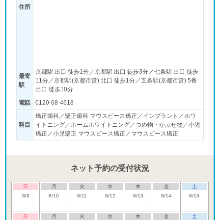
住所
京都駅 出口 徒歩1分／京都駅 出口 徒歩3分／七条駅 出口 徒歩
最寄
11分／京都駅(京都市営) 北口 徒歩1分／五条駅(京都市営) 5番
駅
出口 徒歩10分
電話
0120-68-4618
矯正歯科／矯正歯科 マウスピース矯正／インプラント／ホワ
科目
イトニング／ホームホワイトニング／つめ物・かぶせ物／小児
矯正／小児矯正 マウスピース矯正／マウスピース矯正
ネット予約の受付状況
日
月
火
水
木
金
土
8/9
8/10
8/11
8/12
8/13
8/14
8/15
-
-
-
-
-
-
-
日
月
火
水
木
金
土