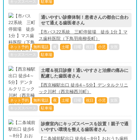
キッズスペース
駐車場
通いやすい診療体制！患者さんの都合に合わ
せて通える歯医者さん
【市バス22系統 三町停留場 徒歩 1分 】マ
ス歯科医院（下鳥羽南柳長町）
ネット予約
無料電話
夜
土曜
日曜
祝日
小児
女医
キッズスペース
駐車場
土曜＆祝日診療！通いやすさと治療の痛みに
配慮した歯医者さん
【西京極駅出口 徒歩4～5分】デンタルクリニ
ック川村（西京極西川町）
ネット予約
無料電話
夜
土曜
日曜
祝日
小児
女医
キッズスペース
駐車場
診療室内にキッズスペースを設置！親子で通
いやすい環境を整える歯医者さん
【二条城前駅出口 徒歩6～8分】おおうち歯科