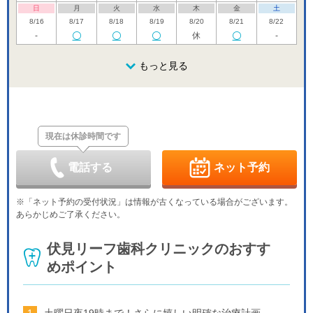
日
月
火
水
木
金
土
8/16
8/17
8/18
8/19
8/20
8/21
8/22
-
休
-
日
月
火
水
木
金
土
8/23
8/24
8/25
もっと見る
8/26
8/27
8/28
8/29
休
休
-
日
月
火
水
木
金
土
8/30
8/31
9/1
9/2
9/3
9/4
9/5
休
休
-
現在は休診時間です
日
月
火
水
木
金
土
9/6
9/7
9/8
9/9
9/10
9/11
9/12
休
休
-
電話する
ネット予約
日
月
火
水
木
金
土
9/13
9/14
9/15
9/16
9/17
9/18
9/19
※「ネット予約の受付状況」は情報が古くなっている場合がございます。
休
休
-
あらかじめご了承ください。
日
月
火
水
木
金
土
9/20
9/21
9/22
9/23
9/24
9/25
9/26
伏見リーフ歯科クリニックのおすす
休
休
休
休
休
-
めポイント
日
月
火
水
9/27
9/28
9/29
9/30
休