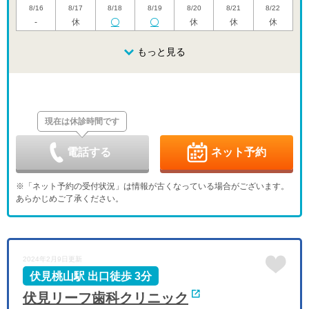
8/16
8/17
8/18
8/19
8/20
8/21
8/22
-
休
休
休
休
日
月
火
水
木
金
土
8/23
8/24
8/25
もっと見る
8/26
8/27
8/28
8/29
休
休
休
休
休
日
月
火
水
木
金
土
8/30
8/31
9/1
9/2
9/3
9/4
9/5
休
休
休
現在は休診時間です
日
月
火
水
木
金
土
9/6
9/7
9/8
9/9
9/10
9/11
9/12
休
休
休
休
休
電話する
ネット予約
日
月
火
水
木
金
土
9/13
9/14
9/15
9/16
9/17
9/18
9/19
※「ネット予約の受付状況」は情報が古くなっている場合がございます。
休
休
休
休
あらかじめご了承ください。
日
月
火
水
木
金
土
9/20
9/21
9/22
9/23
9/24
9/25
9/26
休
休
休
休
休
日
月
火
水
2024年2月9日更新
9/27
9/28
9/29
9/30
休
休
伏見桃山駅 出口徒歩 3分
伏見リーフ歯科クリニック