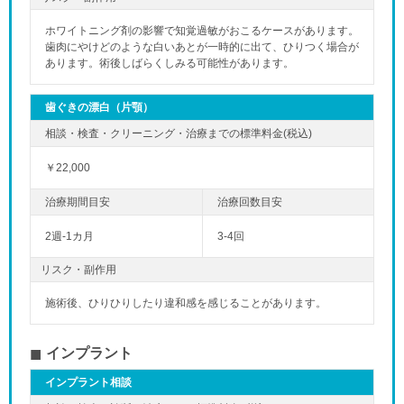
ホワイトニング剤の影響で知覚過敏がおこるケースがあります。
歯肉にやけどのような白いあとが一時的に出て、ひりつく場合が
あります。術後しばらくしみる可能性があります。
歯ぐきの漂白（片顎）
「夜」のペ
￥22,000
2週-1カ月
3-4回
リスク・副作用
施術後、ひりひりしたり違和感を感じることがあります。
インプラント
インプラント相談