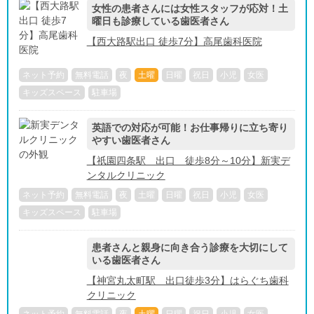
女性の患者さんには女性スタッフが応対！土
曜日も診療している歯医者さん
【西大路駅出口 徒歩7分】高尾歯科医院
ネット予約
無料電話
夜
土曜
日曜
祝日
小児
女医
キッズスペース
駐車場
英語での対応が可能！お仕事帰りに立ち寄り
やすい歯医者さん
【祇園四条駅 出口 徒歩8分～10分】新実デ
ンタルクリニック
ネット予約
無料電話
夜
土曜
日曜
祝日
小児
女医
キッズスペース
駐車場
患者さんと親身に向き合う診療を大切にして
いる歯医者さん
【神宮丸太町駅 出口徒歩3分】はらぐち歯科
クリニック