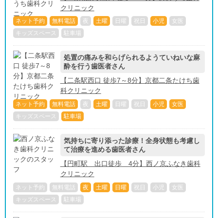
クリニック
ネット予約
無料電話
夜
土曜
日曜
祝日
小児
女医
キッズスペース
駐車場
処置の痛みを和らげられるようていねいな麻
酔を行う歯医者さん
【二条駅西口 徒歩7～8分】京都二条たけち歯
科クリニック
ネット予約
無料電話
夜
土曜
日曜
祝日
小児
女医
キッズスペース
駐車場
気持ちに寄り添った診療！全身状態も考慮し
て治療を進める歯医者さん
【円町駅 出口徒歩 4分】西ノ京ふなき歯科
クリニック
ネット予約
無料電話
夜
土曜
日曜
祝日
小児
女医
キッズスペース
駐車場