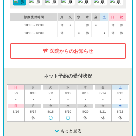
診療受付時間
月
火
水
木
金
土
日
祝
10:00～19:30
休
○
休
○
休
休
10:00～18:00
休
○
休
○
休
休
医院からのお知らせ
ネット予約の受付状況
日
月
火
水
木
金
土
8/9
8/10
8/11
8/12
8/13
8/14
8/15
-
-
-
-
-
-
-
日
月
火
水
木
金
土
8/16
8/17
8/18
8/19
8/20
8/21
8/22
-
休
休
休
休
日
月
火
水
木
金
土
8/23
8/24
8/25
もっと見る
8/26
8/27
8/28
8/29