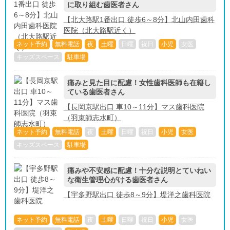
に取り組む歯医者さん
【北大路駅1番出口 徒歩6～8分】北山内田歯科
医院（北大路駅近く）
ネット予約
無料電話
夜
土曜
日曜
祝日
小児
女医
キッズスペース
駐車場
痛みと見た目に配慮！女性歯科医師も在籍し
ている歯医者さん
【長岡京駅出口 車10～11分】マス歯科医院
（羽束師志水町）
ネット予約
無料電話
夜
土曜
日曜
祝日
小児
女医
キッズスペース
駐車場
痛みや不安感に配慮！十分な説明とていねい
な衛生管理心がける歯医者さん
【宇多野駅出口 徒歩8～9分】堤洋之歯科医院
ネット予約
無料電話
夜
土曜
日曜
祝日
小児
女医