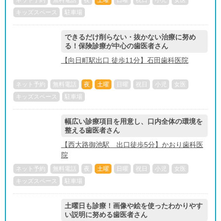
ネット予約
無料電話
夜
土曜
日曜
祝日
小児
女医
キッズスペース
駐車場
できるだけ削らない・抜かない治療に努め
る！保険診療が中心の歯医者さん
【向日町駅出口 徒歩11分】石田歯科医院
ネット予約
無料電話
夜
土曜
日曜
祝日
小児
女医
キッズスペース
駐車場
幅広い診療項目を用意し、口内全体の環境を
整える歯医者さん
【西大路御池駅 出口徒歩5分】かおり歯科医
院
ネット予約
無料電話
夜
土曜
日曜
祝日
小児
女医
キッズスペース
駐車場
土曜日も診療！画像や絵を使ったわかりやす
い説明に努める歯医者さん