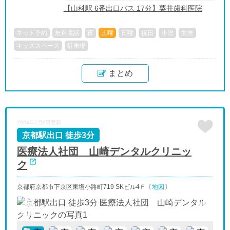
【山科駅 6番出口バス 17分】粟井歯科医院
ネット予約
無料電話
夜
土曜
日曜
祝日
小児
女医
キッズスペース
駐車場
まとめ
2024年2月9日更新
京都駅出口 徒歩3分
医療法人社団 山崎デンタルクリニッ
ク
京都府京都市下京区東塩小路町719 SKビル4Ｆ〔
地図
〕