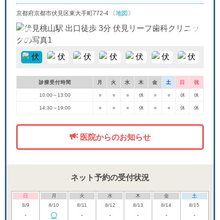
京都府京都市伏見区東大手町772-4 〔
地図
〕
診療受付時間
月
火
水
木
金
土
日
祝
10:00～13:00
○
○
○
休
○
○
休
休
14:30～19:00
○
○
○
休
○
○
休
休
医院からのお知らせ
ネット予約の受付状況
日
月
火
水
木
金
土
8/9
8/10
8/11
8/12
8/13
8/14
8/15
-
-
-
-
-
-