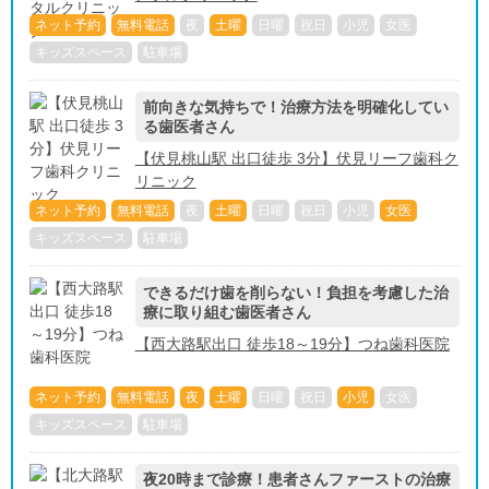
ネット予約
無料電話
夜
土曜
日曜
祝日
小児
女医
キッズスペース
駐車場
前向きな気持ちで！治療方法を明確化してい
る歯医者さん
【伏見桃山駅 出口徒歩 3分】伏見リーフ歯科ク
リニック
ネット予約
無料電話
夜
土曜
日曜
祝日
小児
女医
キッズスペース
駐車場
できるだけ歯を削らない！負担を考慮した治
療に取り組む歯医者さん
【西大路駅出口 徒歩18～19分】つね歯科医院
ネット予約
無料電話
夜
土曜
日曜
祝日
小児
女医
キッズスペース
駐車場
夜20時まで診療！患者さんファーストの治療