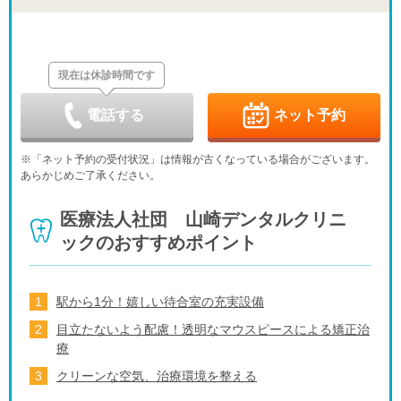
休
休
休
休
休
日
月
火
水
木
金
土
8/30
8/31
9/1
9/2
9/3
9/4
9/5
休
休
休
現在は休診時間です
日
月
火
水
木
金
土
9/6
9/7
9/8
9/9
9/10
9/11
9/12
休
休
休
休
休
電話する
ネット予約
日
月
火
水
木
金
土
9/13
9/14
9/15
9/16
9/17
9/18
9/19
※「ネット予約の受付状況」は情報が古くなっている場合がございます。
休
休
休
休
あらかじめご了承ください。
日
月
火
水
木
金
土
9/20
9/21
9/22
9/23
9/24
9/25
9/26
医療法人社団 山崎デンタルクリニ
休
休
休
休
休
ックのおすすめポイント
日
月
火
水
9/27
9/28
9/29
9/30
休
休
駅から1分！嬉しい待合室の充実設備
目立たないよう配慮！透明なマウスピースによる矯正治
療
クリーンな空気、治療環境を整える