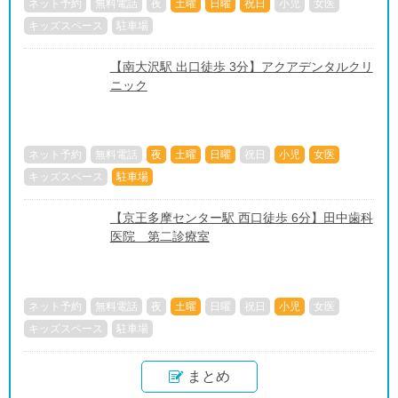
ネット予約
無料電話
夜
土曜
日曜
祝日
小児
女医
キッズスペース
駐車場
【南大沢駅 出口徒歩 3分】アクアデンタルクリ
ニック
ネット予約
無料電話
夜
土曜
日曜
祝日
小児
女医
キッズスペース
駐車場
【京王多摩センター駅 西口徒歩 6分】田中歯科
医院 第二診療室
ネット予約
無料電話
夜
土曜
日曜
祝日
小児
女医
キッズスペース
駐車場
まとめ