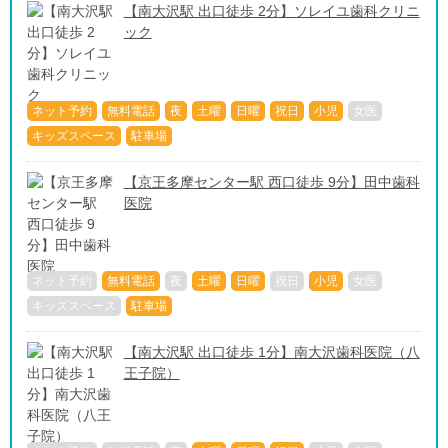
【南大沢駅 出口徒歩 2分】ソレイユ歯科クリニ
ック
ネット予約
無料電話
夜
土曜
日曜
祝日
小児
女医
キッズスペース
駐車場
【京王多摩センター駅 西口徒歩 9分】田中歯科
医院
ネット予約
無料電話
夜
土曜
日曜
祝日
小児
女医
キッズスペース
駐車場
【南大沢駅 出口徒歩 1分】南大沢歯科医院（八
王子院）