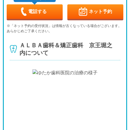
9/3
9/4
9/5
9/6
9/7
9/8
9/9
-
-
-
-
電話する
ネット予約
木
金
土
日
月
火
水
9/10
9/11
9/12
9/13
9/14
9/15
9/16
※「ネット予約の受付状況」は情報が古くなっている場合がございます。
-
-
-
-
-
-
-
あらかじめご了承ください。
木
金
土
日
月
火
水
9/17
9/18
9/19
9/20
9/21
9/22
9/23
ＡＬＢＡ歯科＆矯正歯科 京王堀之
-
-
-
-
-
-
-
内について
木
金
土
日
月
火
水
9/24
9/25
9/26
9/27
9/28
9/29
9/30
-
-
-
-
-
-
-