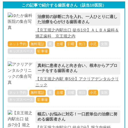
この記事で紹介する歯医者さん（該当
10
医院）
治療前の診断に力を入れ、一人ひとりに適し
た治療を心がける歯医者さん
【京王堀之内駅出口 徒歩1分】ＡＬＢＡ歯科＆
矯正歯科 京王堀之内
ネット予約
無料電話
夜
土曜
日曜
祝日
小児
女医
キッズスペース
駐車場
真剣に患者さんと向き合い、根本からアプロ
ーチをする歯医者さん
【京王堀之内駅 車5分】アクリアデンタルクリ
ニック
ネット予約
無料電話
夜
土曜
日曜
祝日
小児
女医
キッズスペース
駐車場
幅広いお悩みに対応！一口腔単位の治療に努
める歯医者さん
【京王堀之内駅出口 徒歩7分】堀之内歯科