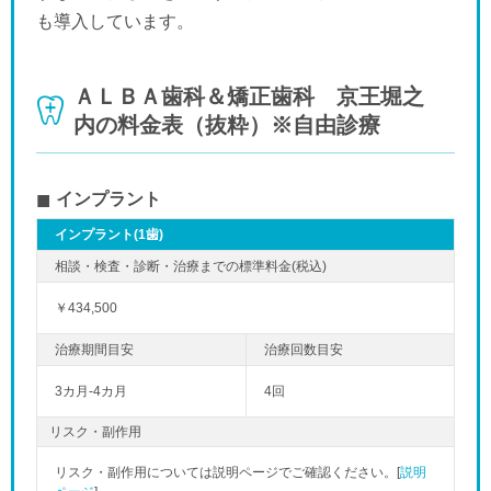
も導入しています。
ＡＬＢＡ歯科＆矯正歯科 京王堀之
内の料金表（抜粋）※自由診療
インプラント
インプラント(1歯)
￥434,500
3カ月-4カ月
4回
リスク・副作用
「夜」のペ
リスク・副作用については説明ページでご確認ください。[
説明