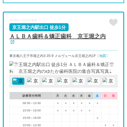
2023年11月16日更新
京王堀之内駅出口 徒歩1分
ＡＬＢＡ歯科＆矯正歯科 京王堀之内
東京都八王子市堀之内3-35-9 メルヴェール京王堀之内1F〔
地図
〕
診療受付時間
月
火
水
木
金
土
日
祝
09:30～13:30
○
○
○
○
○
○
15:00～19:00
○
○
○
○
○
15:00～18:00
○
10:00～13:30
○
○