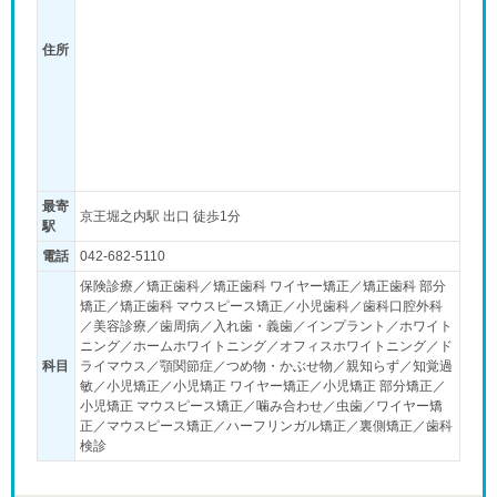
住所
最寄
京王堀之内駅 出口 徒歩1分
駅
電話
042-682-5110
保険診療／矯正歯科／矯正歯科 ワイヤー矯正／矯正歯科 部分
矯正／矯正歯科 マウスピース矯正／小児歯科／歯科口腔外科
／美容診療／歯周病／入れ歯・義歯／インプラント／ホワイト
ニング／ホームホワイトニング／オフィスホワイトニング／ド
科目
ライマウス／顎関節症／つめ物・かぶせ物／親知らず／知覚過
敏／小児矯正／小児矯正 ワイヤー矯正／小児矯正 部分矯正／
小児矯正 マウスピース矯正／噛み合わせ／虫歯／ワイヤー矯
正／マウスピース矯正／ハーフリンガル矯正／裏側矯正／歯科
検診