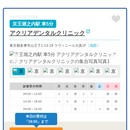
-
-
-
-
-
-
-
木
金
土
日
月
火
水
2023年12月12日更新
9/24
9/25
9/26
9/27
9/28
9/29
9/30
-
-
-
-
-
-
-
京王堀之内駅 車5分
アクリアデンタルクリニック
東京都多摩市山王下1-13-19 ラヴィニール大真1F〔
地図
〕
診療受付時間
月
火
水
木
金
土
日
祝
09:00～13:00
○
○
休
○
○
休
休
14:30～18:00
○
○
休
○
○
休
休
09:00～14:00
休
○
休
休
本日の受付は
「18:00」まで