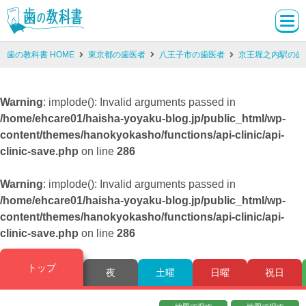
歯の教科書 HOME
東京都の歯医者
八王子市の歯医者
京王堀之内駅の歯
Warning
: implode(): Invalid arguments passed in
/home/ehcare01/haisha-yoyaku-blog.jp/public_html/wp-
content/themes/hanokyokasho/functions/api-clinic/api-
clinic-save.php
on line
286
Warning
: implode(): Invalid arguments passed in
/home/ehcare01/haisha-yoyaku-blog.jp/public_html/wp-
content/themes/hanokyokasho/functions/api-clinic/api-
clinic-save.php
on line
286
トップ
夜
土曜
日曜
祝日