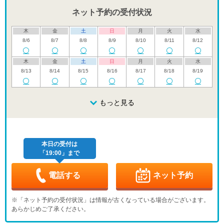
ネット予約の受付状況
木
金
土
日
月
火
水
8/6
8/7
8/8
8/9
8/10
8/11
8/12
木
金
土
日
月
火
水
8/13
8/14
8/15
8/16
8/17
8/18
8/19
木
金
土
日
月
火
水
8/20
8/21
8/22
もっと見る
8/23
8/24
8/25
8/26
木
金
土
日
月
火
水
8/27
8/28
8/29
8/30
8/31
9/1
9/2
本日の受付は
「19:00」まで
木
金
土
日
月
火
水
9/3
9/4
9/5
9/6
9/7
9/8
9/9
-
-
-
-
電話する
ネット予約
木
金
土
日
月
火
水
9/10
9/11
9/12
9/13
9/14
9/15
9/16
※「ネット予約の受付状況」は情報が古くなっている場合がございます。
-
-
-
-
-
-
-
あらかじめご了承ください。
木
金
土
日
月
火
水
9/17
9/18
9/19
9/20
9/21
9/22
9/23