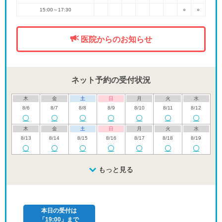
15:00～17:30
○
○
医院からのお知らせ
ネット予約の受付状況
木
金
土
日
月
火
水
8/6
8/7
8/8
8/9
8/10
8/11
8/12
木
金
土
日
月
火
水
8/13
8/14
8/15
8/16
8/17
8/18
8/19
木
金
土
日
月
火
水
8/20
8/21
8/22
もっと見る
8/23
8/24
8/25
8/26
木
金
土
日
月
火
水
8/27
8/28
8/29
8/30
8/31
9/1
9/2
本日の受付は
「19:00」まで
木
金
土
日
月
火
水