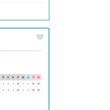
月
火
水
木
金
土
日
祝
○
○
○
休
○
○
休
休
○
○
○
休
○
○
休
休