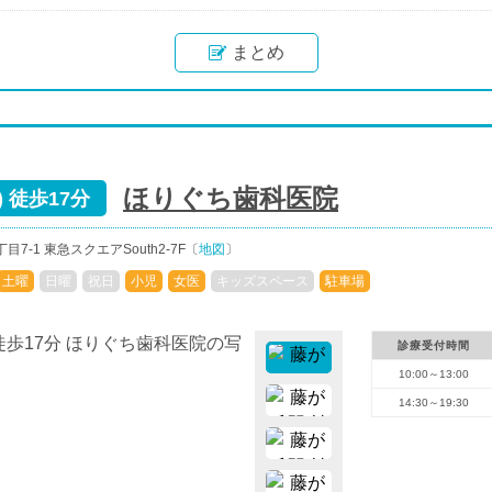
まとめ
ほりぐち歯科医院
 徒歩17分
-1 東急スクエアSouth2-7F〔
地図
〕
土曜
日曜
祝日
小児
女医
キッズスペース
駐車場
診療受付時間
10:00～13:00
14:30～19:30