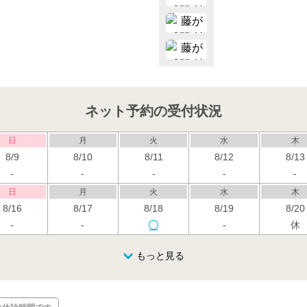
ネット予約の受付状況
日
月
火
水
木
8/9
8/10
8/11
8/12
8/13
-
-
-
-
-
日
月
火
水
木
8/16
8/17
8/18
8/19
8/20
-
-
-
休
日
月
火
水
木
もっと見る
8/23
8/24
8/25
8/26
8/27
休
休
日
月
火
水
木