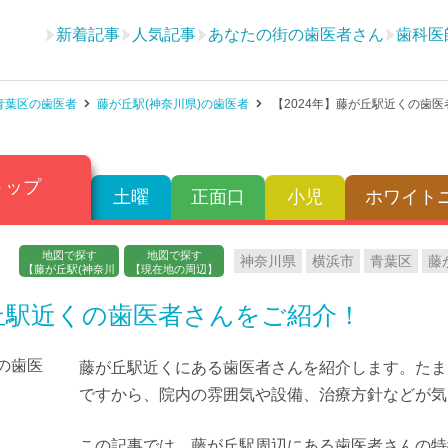
新着記事
人気記事
あなたの街の歯医者さん
歯科医
青葉区の歯医者
藤が丘駅(神奈川県)の歯医者
【2024年】藤が丘駅近くの歯
トップ
土曜
正面口
小児
ホワイト
地図で探す
地図で探す
神奈川県
横浜市
青葉区
藤
【藤が丘駅(神奈川
【現在地の周辺】
県)】
が丘駅近くの歯医者さんをご紹介！
藤が丘駅近くにある歯医者さんを紹介します。たま
ですから、院内の雰囲気や設備、治療方針などが気
この記事では、藤が丘駅周辺にある歯医者さんの特