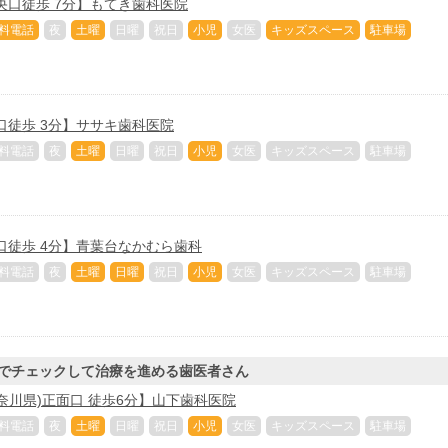
央口徒歩 7分】もてき歯科医院
料電話
夜
土曜
日曜
祝日
小児
女医
キッズスペース
駐車場
口徒歩 3分】ササキ歯科医院
料電話
夜
土曜
日曜
祝日
小児
女医
キッズスペース
駐車場
口徒歩 4分】青葉台なかむら歯科
料電話
夜
土曜
日曜
祝日
小児
女医
キッズスペース
駐車場
でチェックして治療を進める歯医者さん
奈川県)正面口 徒歩6分】山下歯科医院
料電話
夜
土曜
日曜
祝日
小児
女医
キッズスペース
駐車場