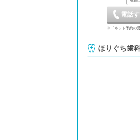
現在
8/29
電話す
土
9/5
※「ネット予約の
土
ほりぐち歯
9/12
土
9/19
土
9/26