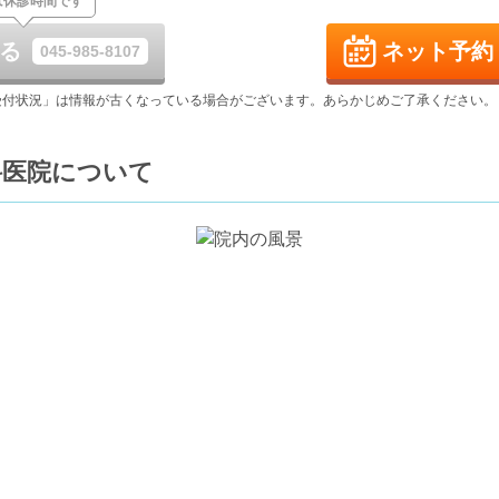
は休診時間です
8/30
8/31
9/1
9/2
9/3
休
休
る
ネット予約
045-985-8107
日
月
火
水
木
9/6
9/7
9/8
9/9
9/10
受付状況」は情報が古くなっている場合がございます。あらかじめご了承ください。
休
休
日
月
火
水
木
科医院について
9/13
9/14
9/15
9/16
9/17
休
休
日
月
火
水
木
9/20
9/21
9/22
9/23
9/24
休
休
休
休
休
日
月
火
水
9/27
9/28
9/29
9/30
休