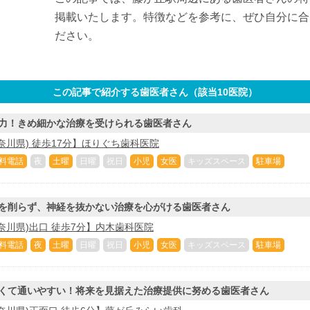
掲載いたします。特徴などを参考に、ぜひ自分に合
ださい。
この記事で紹介する歯医者さん（該当
10
医院）
力！きめ細かな治療を受けられる歯医者さん
奈川県) 徒歩17分】ほりぐち歯科医院
料電話
夜
土曜
日曜
祝日
小児
女医
キッズスペース
駐車場
を削らず、神経を抜かない治療を心がける歯医者さん
奈川県)出口 徒歩7分】内木歯科医院
料電話
夜
土曜
日曜
祝日
小児
女医
キッズスペース
駐車場
くて通いやすい！将来を見据えた治療提供に努める歯医者さん