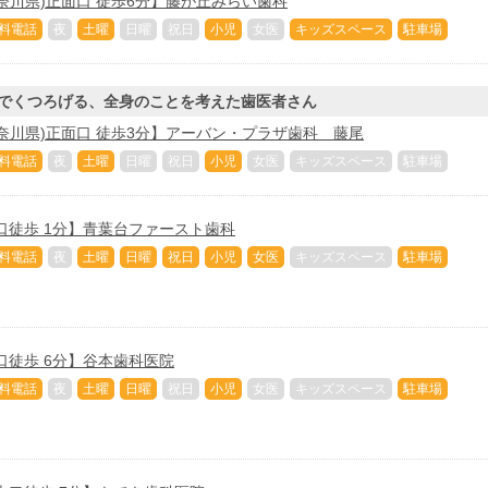
奈川県)正面口 徒歩6分】藤が丘みらい歯科
料電話
夜
土曜
日曜
祝日
小児
女医
キッズスペース
駐車場
でくつろげる、全身のことを考えた歯医者さん
奈川県)正面口 徒歩3分】アーバン・プラザ歯科 藤尾
料電話
夜
土曜
日曜
祝日
小児
女医
キッズスペース
駐車場
口徒歩 1分】青葉台ファースト歯科
料電話
夜
土曜
日曜
祝日
小児
女医
キッズスペース
駐車場
口徒歩 6分】谷本歯科医院
料電話
夜
土曜
日曜
祝日
小児
女医
キッズスペース
駐車場