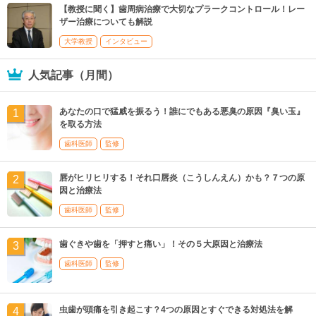
【教授に聞く】歯周病治療で大切なプラークコントロール！レー
ザー治療についても解説
大学教授
インタビュー
人気記事（月間）
あなたの口で猛威を振るう！誰にでもある悪臭の原因『臭い玉』
を取る方法
歯科医師
監修
唇がヒリヒリする！それ口唇炎（こうしんえん）かも？７つの原
因と治療法
歯科医師
監修
歯ぐきや歯を「押すと痛い」！その５大原因と治療法
歯科医師
監修
虫歯が頭痛を引き起こす？4つの原因とすぐできる対処法を解