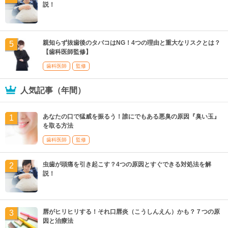
説！
親知らず抜歯後のタバコはNG！4つの理由と重大なリスクとは？
【歯科医師監修】
歯科医師
監修
人気記事（年間）
あなたの口で猛威を振るう！誰にでもある悪臭の原因『臭い玉』
を取る方法
歯科医師
監修
虫歯が頭痛を引き起こす？4つの原因とすぐできる対処法を解
説！
唇がヒリヒリする！それ口唇炎（こうしんえん）かも？７つの原
因と治療法