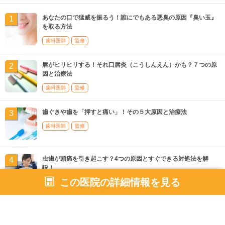
あなたの口で猛威を振るう！誰にでもある悪臭の原因『臭い玉』
を取る方法
歯科医師
監修
唇がヒリヒリする！それ口唇炎（こうしんえん）かも？７つの原
因と治療法
歯科医師
監修
歯ぐきや歯を「押すと痛い」！その５大原因と治療法
歯科医師
監修
虫歯が頭痛を引き起こす？4つの原因とすぐできる対処法を解
説！
この医院の詳細情報を見る
親知らず抜歯後のタバコはNG！4つの理由と重大なリスクとは？
【歯科医師監修】