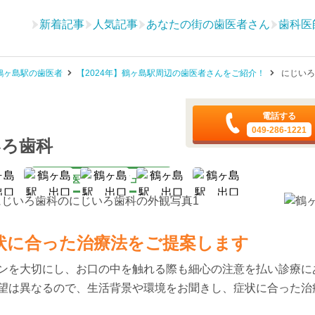
新着記事
人気記事
あなたの街の歯医者さん
歯科医
鶴ヶ島駅の歯医者
【2024年】鶴ヶ島駅周辺の歯医者さんをご紹介！
にじいろ
電話する
049-286-1221
いろ歯科
医師インタビュー
状に合った治療法をご提案します
ンを大切にし、お口の中を触れる際も細心の注意を払い診療に
望は異なるので、生活背景や環境をお聞きし、症状に合った治