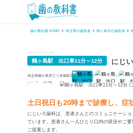
歯の教科書 HOME
埼玉県の歯医者
鶴ヶ島市の歯医者
2024年4月22日更新
にじ
鶴ヶ島駅 出口車11分～12分
埼玉県鶴ケ島市三ツ木新町2-5-15 ベイシア鶴ヶ島店1F〔
地図
〕
土日祝日も20時まで診療し、症
にじいろ歯科は、患者さんとのコミュニケーショ
ています。患者さん一人ひとり口内の状況やご要
ご提案します。