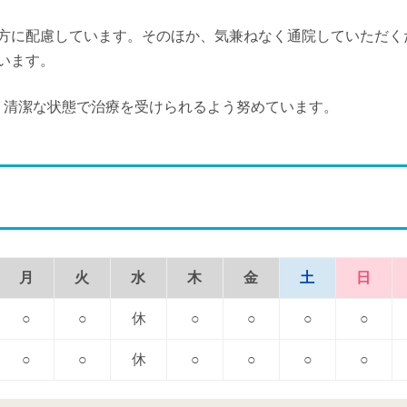
方に配慮しています。そのほか、気兼ねなく通院していただく
います。
、清潔な状態で治療を受けられるよう努めています。
月
火
水
木
金
土
日
○
○
休
○
○
○
○
○
○
休
○
○
○
○