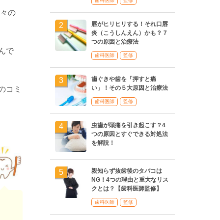
歯科医師
監修
方々の
唇がヒリヒリする！それ口唇
炎（こうしんえん）かも？７
つの原因と治療法
んで
歯科医師
監修
歯ぐきや歯を「押すと痛
い」！その５大原因と治療法
のコミ
歯科医師
監修
虫歯が頭痛を引き起こす？4
つの原因とすぐできる対処法
を解説！
親知らず抜歯後のタバコは
NG！4つの理由と重大なリス
クとは？【歯科医師監修】
歯科医師
監修