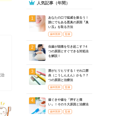
人気記事（年間）
あなたの口で猛威を振るう！
誰にでもある悪臭の原因『臭
い玉』を取る方法
歯科医師
監修
虫歯が頭痛を引き起こす？4
つの原因とすぐできる対処法
を解説！
唇がヒリヒリする！それ口唇
管治
炎（こうしんえん）かも？７
つの原因と治療法
歯科医師
監修
歯ぐきや歯を「押すと痛
い」！その５大原因と治療法
歯科医師
監修