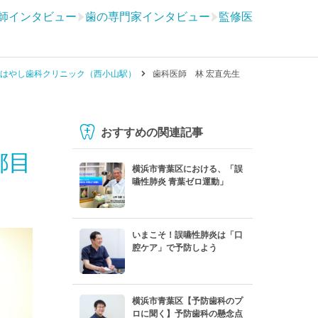
師インタビュー
歯の専門家インタビュー
監修医
はやし歯科クリニック（西小山駅）
歯科医師 林 宏直先生
おすすめの関連記事
都目
横浜市青葉区における、「誤
嚥性肺炎 青葉ゼロ運動」
いまこそ！誤嚥性肺炎は「口
腔ケア」で予防しよう
横浜市青葉区【予防歯科のプ
ロに聞く】予防歯科の懸念点