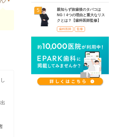
親知らず抜歯後のタバコは
NG！4つの理由と重大なリス
クとは？【歯科医師監修】
歯科医師
監修
まし
の出
者