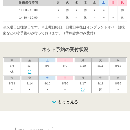
診療受付時間
月
火
水
木
金
土
日
祝
10:00～13:00
○
休
○
休
○
○
休
14:30～19:00
○
休
○
休
○
○
○
休
※火曜日は往診日です。※土曜日終日、日曜日午後はインプラントオペ・難抜
歯などの小手術のみ行っております。（予約診療のみ受付）
ネット予約の受付状況
木
金
土
日
月
火
水
8/6
8/7
8/8
8/9
8/10
8/11
8/12
休
-
-
-
-
-
木
金
土
日
月
火
水
8/13
8/14
8/15
8/16
8/17
8/18
8/19
-
-
-
-
休
-
木
金
土
日
月
火
水
8/20
8/21
8/22
もっと見る
8/23
8/24
8/25
8/26
休
休
休
休
木
金
土
日
月
火
水
8/27
8/28
8/29
8/30
8/31
9/1
9/2
休
休
休
休