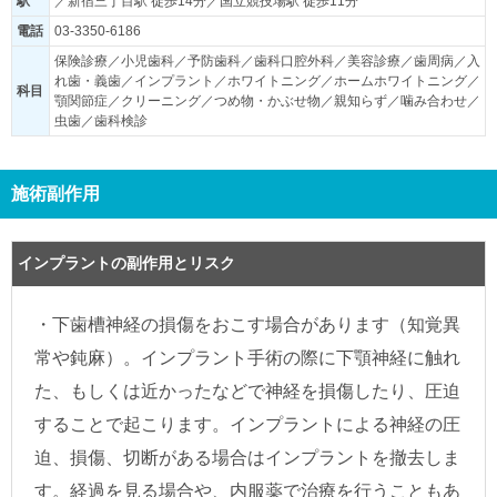
駅
／新宿三丁目駅 徒歩14分／国立競技場駅 徒歩11分
電話
03-3350-6186
保険診療／小児歯科／予防歯科／歯科口腔外科／美容診療／歯周病／入
れ歯・義歯／インプラント／ホワイトニング／ホームホワイトニング／
科目
顎関節症／クリーニング／つめ物・かぶせ物／親知らず／噛み合わせ／
虫歯／歯科検診
施術副作用