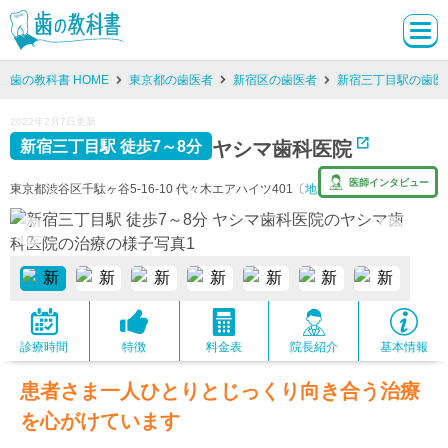
歯の教科書 HOME
東京都の歯医者
新宿区の歯医者
新宿三丁目駅の歯医
2022年2月7日更新
ヤシマ歯科医院
新宿三丁目駅 徒歩7～8分
医師インタビュー
東京都渋谷区千駄ヶ谷5-16-10 代々木エアハイツ401〔
地図
〕
診療時間
特徴
料金表
院長紹介
基本情報
患者さま一人ひとりとじっくり向き合う治療
を心がけています