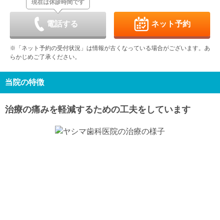
現在は休診時間です
木
金
土
日
月
火
水
9/3
9/4
9/5
9/6
9/7
9/8
9/9
休
休
休
-
休
-
電話する
ネット予約
木
金
土
日
月
火
水
9/10
9/11
9/12
9/13
9/14
9/15
9/16
※「ネット予約の受付状況」は情報が古くなっている場合がございます。あ
休
-
休
休
-
休
-
らかじめご了承ください。
木
金
土
日
月
火
水
9/17
9/18
9/19
9/20
9/21
9/22
9/23
休
-
休
休
休
休
休
当院の特徴
木
金
土
日
月
火
水
9/24
9/25
9/26
9/27
9/28
9/29
9/30
治療の痛みを軽減するための工夫をしています
休
-
休
休
-
休
-