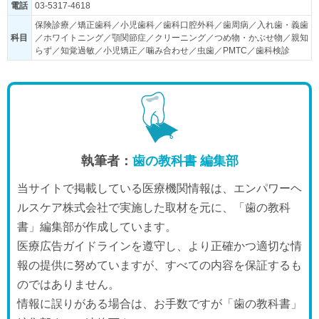
電話
03-5317-4618
保険診療／矯正歯科／小児歯科／歯科口腔外科／歯周病／入れ歯・義歯
科目
／ホワイトニング／顎関節症／クリーニング／つめ物・かぶせ物／親知
らず／知覚過敏／小児矯正／噛み合わせ／虫歯／PMTC／歯科検診
執筆者：
歯の教科書 編集部
当サイトで掲載している医療機関情報は、エンパワーヘ
ルスケア株式会社で実施した取材を元に、「歯の教科
書」編集部が作成しています。
医療広告ガイドラインを遵守し、より正確かつ適切な情
報の提供に努めていますが、すべての内容を保証するも
のではありません。
情報に誤りがある場合は、お手数ですが「歯の教科書」