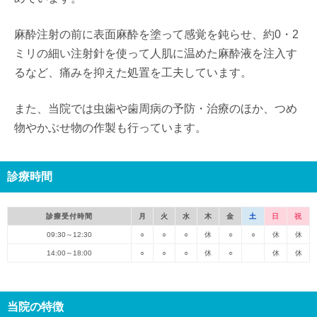
麻酔注射の前に表面麻酔を塗って感覚を鈍らせ、約0・2
ミリの細い注射針を使って人肌に温めた麻酔液を注入す
るなど、痛みを抑えた処置を工夫しています。
また、当院では虫歯や歯周病の予防・治療のほか、つめ
物やかぶせ物の作製も行っています。
診療時間
診療受付時間
月
火
水
木
金
土
日
祝
09:30～12:30
○
○
○
休
○
○
休
休
14:00～18:00
○
○
○
休
○
休
休
当院の特徴