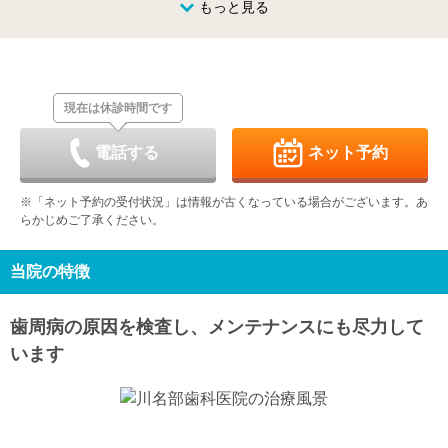
8/23
8/24
8/25
もっと見る
8/26
8/27
8/28
8/29
休
-
-
-
-
-
-
日
月
火
水
木
金
土
8/30
8/31
9/1
9/2
9/3
9/4
9/5
休
-
-
-
-
-
-
現在は休診時間です
日
月
火
水
木
金
土
9/6
9/7
9/8
9/9
9/10
9/11
9/12
休
-
-
-
-
-
-
電話する
ネット予約
日
月
火
水
木
金
土
9/13
9/14
9/15
9/16
9/17
9/18
9/19
※「ネット予約の受付状況」は情報が古くなっている場合がございます。あ
休
-
-
-
-
-
-
らかじめご了承ください。
日
月
火
水
木
金
土
9/20
9/21
9/22
9/23
9/24
9/25
9/26
休
休
休
休
-
-
-
当院の特徴
日
月
火
水
9/27
9/28
9/29
9/30
歯周病の原因を検査し、メンテナンスにも尽力して
休
-
-
-
います