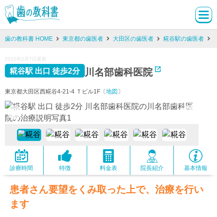
歯の教科書 HOME
東京都の歯医者
大田区の歯医者
糀谷駅の歯医者
2022年2月7日更新
川名部歯科医院
糀谷駅 出口 徒歩2分
東京都大田区西糀谷4-21-4 Ｔビル1F〔
地図
〕
診療時間
特徴
料金表
院長紹介
基本情報
患者さん要望をくみ取った上で、治療を行い
ます