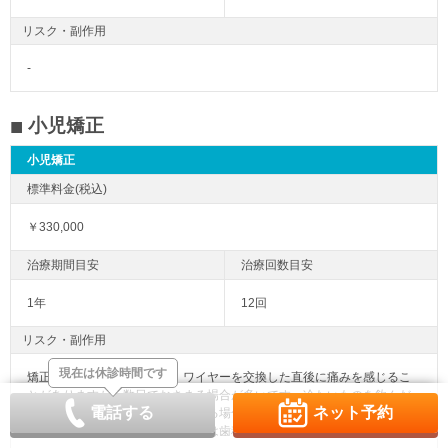
リスク・副作用
-
小児矯正
小児矯正
￥330,000
1年
12回
リスク・副作用
現在は休診時間です
矯正装置を装着した直後や、ワイヤーを交換した直後に痛みを感じるこ
とがありますが、数日でおさまる場合が多いです。冷たいものを飲んだ
電話する
ネット予約
ときにしみる知覚過敏があらわれる場合がありますが、基本的には数日
で改善されます。長期間痛む場合は歯科医師に相談しましょう。