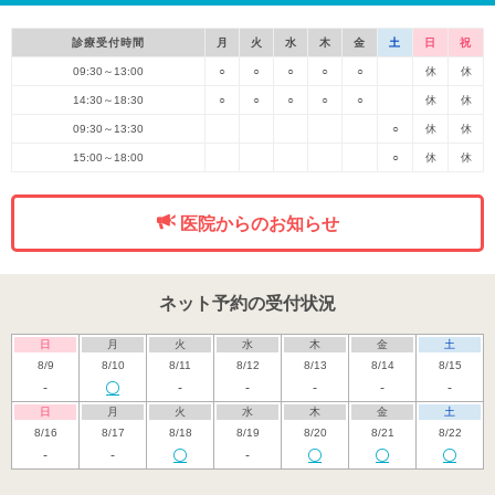
診療受付時間
月
火
水
木
金
土
日
祝
09:30～13:00
○
○
○
○
○
休
休
14:30～18:30
○
○
○
○
○
休
休
09:30～13:30
○
休
休
15:00～18:00
○
休
休
医院からのお知らせ
ネット予約の受付状況
日
月
火
水
木
金
土
8/9
8/10
8/11
8/12
8/13
8/14
8/15
-
-
-
-
-
-
日
月
火
水
木
金
土
8/16
8/17
8/18
8/19
8/20
8/21
8/22
-
-
-
日
月
火
水
木
金
土