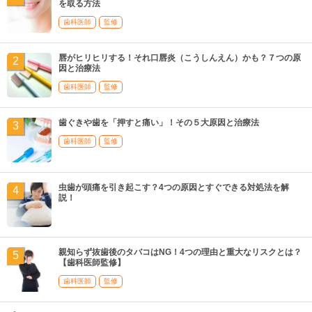
を取る方法
歯科医師
監修
唇がヒリヒリする！それ口唇炎（こうしんえん）かも？７つの原
因と治療法
歯科医師
監修
歯ぐきや歯を「押すと痛い」！その５大原因と治療法
歯科医師
監修
虫歯が頭痛を引き起こす？4つの原因とすぐできる対処法を解
説！
親知らず抜歯後のタバコはNG！4つの理由と重大なリスクとは？
【歯科医師監修】
歯科医師
監修