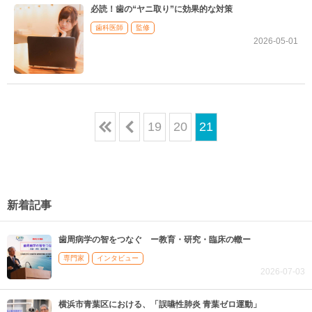
必読！歯の“ヤニ取り”に効果的な対策
歯科医師
監修
2026-05-01
19
20
21
1
1
新着記事
歯周病学の智をつなぐ ー教育・研究・臨床の轍ー
専門家
インタビュー
2026-07-03
横浜市青葉区における、「誤嚥性肺炎 青葉ゼロ運動」