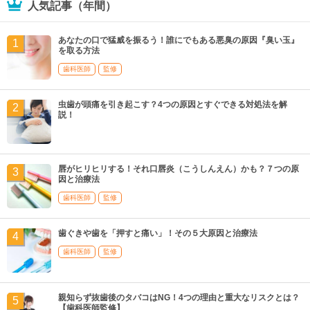
人気記事（年間）
あなたの口で猛威を振るう！誰にでもある悪臭の原因『臭い玉』
を取る方法
歯科医師
監修
虫歯が頭痛を引き起こす？4つの原因とすぐできる対処法を解
説！
唇がヒリヒリする！それ口唇炎（こうしんえん）かも？７つの原
因と治療法
歯科医師
監修
歯ぐきや歯を「押すと痛い」！その５大原因と治療法
歯科医師
監修
親知らず抜歯後のタバコはNG！4つの理由と重大なリスクとは？
【歯科医師監修】