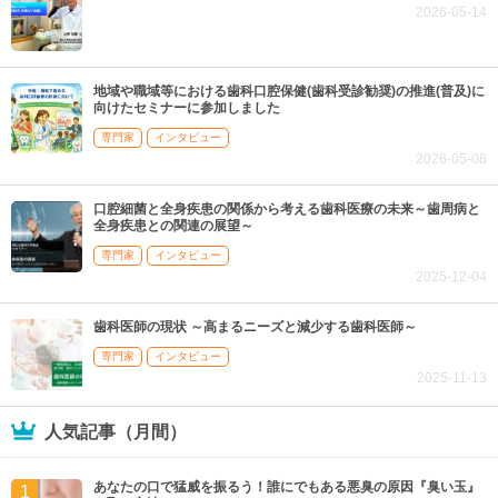
2026-05-14
地域や職域等における歯科口腔保健(歯科受診勧奨)の推進(普及)に
向けたセミナーに参加しました
専門家
インタビュー
2026-05-08
口腔細菌と全身疾患の関係から考える歯科医療の未来～歯周病と
全身疾患との関連の展望～
専門家
インタビュー
2025-12-04
歯科医師の現状 ～高まるニーズと減少する歯科医師～
専門家
インタビュー
2025-11-13
人気記事（月間）
あなたの口で猛威を振るう！誰にでもある悪臭の原因『臭い玉』