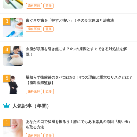
歯科医師
監修
歯ぐきや歯を「押すと痛い」！その５大原因と治療法
歯科医師
監修
虫歯が頭痛を引き起こす？4つの原因とすぐできる対処法を解
説！
親知らず抜歯後のタバコはNG！4つの理由と重大なリスクとは？
【歯科医師監修】
歯科医師
監修
人気記事（年間）
あなたの口で猛威を振るう！誰にでもある悪臭の原因『臭い玉』
を取る方法
歯科医師
監修