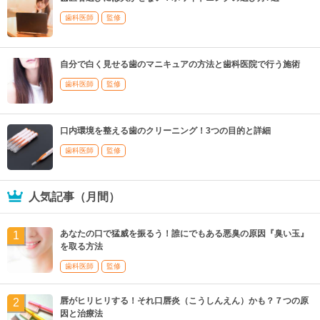
歯科医師
監修
自分で白く見せる歯のマニキュアの方法と歯科医院で行う施術
歯科医師
監修
口内環境を整える歯のクリーニング！3つの目的と詳細
歯科医師
監修
人気記事（月間）
あなたの口で猛威を振るう！誰にでもある悪臭の原因『臭い玉』
を取る方法
歯科医師
監修
唇がヒリヒリする！それ口唇炎（こうしんえん）かも？７つの原
因と治療法