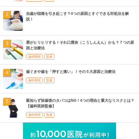
虫歯が頭痛を引き起こす？4つの原因とすぐできる対処法を解
説！
唇がヒリヒリする！それ口唇炎（こうしんえん）かも？７つの原
因と治療法
歯科医師
監修
歯ぐきや歯を「押すと痛い」！その５大原因と治療法
歯科医師
監修
親知らず抜歯後のタバコはNG！4つの理由と重大なリスクとは？
【歯科医師監修】
歯科医師
監修