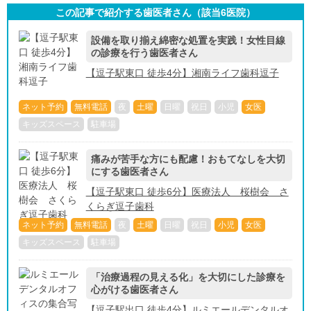
この記事で紹介する歯医者さん（該当
6
医院）
設備を取り揃え綿密な処置を実践！女性目線
の診療を行う歯医者さん
【逗子駅東口 徒歩4分】湘南ライフ歯科逗子
ネット予約
無料電話
夜
土曜
日曜
祝日
小児
女医
キッズスペース
駐車場
痛みが苦手な方にも配慮！おもてなしを大切
にする歯医者さん
【逗子駅東口 徒歩6分】医療法人 桜樹会 さ
くらぎ逗子歯科
ネット予約
無料電話
夜
土曜
日曜
祝日
小児
女医
キッズスペース
駐車場
「治療過程の見える化」を大切にした診療を
心がける歯医者さん
【逗子駅出口 徒歩4分】ルミエールデンタルオ