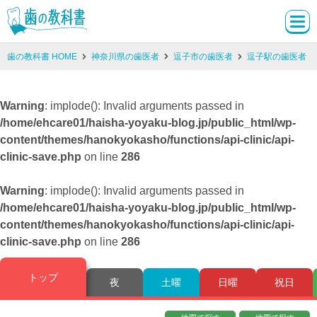
歯の教科書 HOME
神奈川県の歯医者
逗子市の歯医者
逗子駅の歯医者
Warning
: implode(): Invalid arguments passed in
/home/ehcare01/haisha-yoyaku-blog.jp/public_html/wp-
content/themes/hanokyokasho/functions/api-clinic/api-
clinic-save.php
on line
286
Warning
: implode(): Invalid arguments passed in
/home/ehcare01/haisha-yoyaku-blog.jp/public_html/wp-
content/themes/hanokyokasho/functions/api-clinic/api-
clinic-save.php
on line
286
トップ
夜
土曜
日曜
祝日