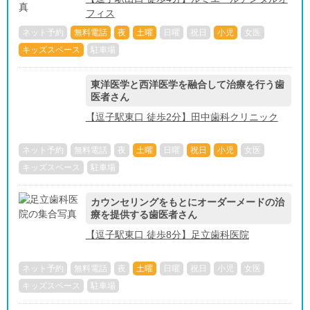
フィス
ネット予約
無料電話
夜
土曜
日曜
祝日
小児
女医
キッズスペース
駐車場
東洋医学と西洋医学を融合して治療を行う歯
医者さん
【逗子駅東口 徒歩2分】田中歯科クリニック
ネット予約
無料電話
夜
土曜
日曜
祝日
小児
女医
キッズスペース
駐車場
カウンセリングをもとにオーダーメードの治
療を提供する歯医者さん
【逗子駅東口 徒歩8分】足立歯科医院
ネット予約
無料電話
夜
土曜
日曜
祝日
小児
女医
キッズスペース
駐車場