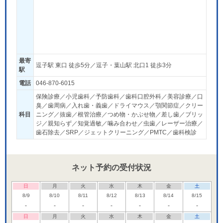
最寄
逗子駅 東口 徒歩5分／逗子・葉山駅 北口1 徒歩3分
駅
電話
046-870-6015
保険診療／小児歯科／予防歯科／歯科口腔外科／美容診療／口
臭／歯周病／入れ歯・義歯／ドライマウス／顎関節症／クリー
科目
ニング／抜歯／根管治療／つめ物・かぶせ物／差し歯／ブリッ
ジ／親知らず／知覚過敏／噛み合わせ／虫歯／レーザー治療／
歯石除去／SRP／ジェットクリーニング／PMTC／歯科検診
ネット予約の受付状況
日
月
火
水
木
金
土
8/9
8/10
8/11
8/12
8/13
8/14
8/15
-
-
-
-
-
-
-
日
月
火
水
木
金
土