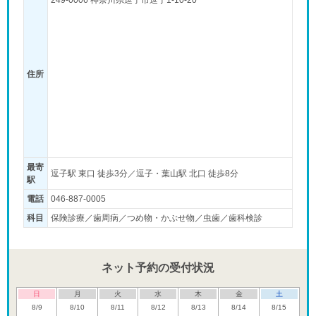
住所
最寄
逗子駅 東口 徒歩3分／逗子・葉山駅 北口 徒歩8分
駅
電話
046-887-0005
科目
保険診療／歯周病／つめ物・かぶせ物／虫歯／歯科検診
ネット予約の受付状況
日
月
火
水
木
金
土
「夜」のペ
8/9
8/10
8/11
8/12
8/13
8/14
8/15