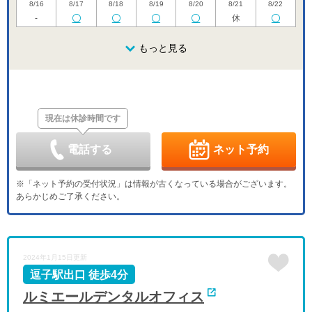
8/16
8/17
8/18
8/19
8/20
8/21
8/22
-
休
日
月
火
水
木
金
土
8/23
8/24
8/25
もっと見る
8/26
8/27
8/28
8/29
休
休
日
月
火
水
木
金
土
8/30
8/31
9/1
9/2
9/3
9/4
9/5
休
休
現在は休診時間です
日
月
火
水
木
金
土
9/6
9/7
9/8
9/9
9/10
9/11
9/12
休
休
電話する
ネット予約
日
月
火
水
木
金
土
9/13
9/14
9/15
9/16
9/17
9/18
9/19
※「ネット予約の受付状況」は情報が古くなっている場合がございます。
休
休
あらかじめご了承ください。
日
月
火
水
木
金
土
9/20
9/21
9/22
9/23
9/24
9/25
9/26
休
休
休
休
休
日
月
火
水
2024年1月15日更新
9/27
9/28
9/29
9/30
休
逗子駅出口 徒歩4分
ルミエールデンタルオフィス