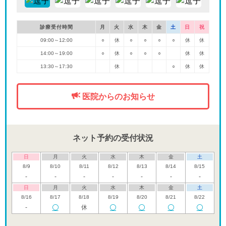
診療受付時間
月
火
水
木
金
土
日
祝
09:00～12:00
○
休
○
○
○
○
休
休
14:00～19:00
○
休
○
○
○
休
休
13:30～17:30
休
○
休
休
医院からのお知らせ
ネット予約の受付状況
日
月
火
水
木
金
土
8/9
8/10
8/11
8/12
8/13
8/14
8/15
-
-
-
-
-
-
-
日
月
火
水
木
金
土
8/16
8/17
8/18
8/19
8/20
8/21
8/22
-
休
日
月
火
水
木
金
土