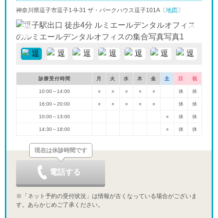
神奈川県逗子市逗子1-9-31 ザ・パークハウス逗子101A〔
地図
〕
診療受付時間
月
火
水
木
金
土
日
祝
10:00～14:00
○
○
○
○
○
休
休
16:00～20:00
○
○
○
○
○
休
休
10:00～13:00
○
休
休
14:30～18:00
○
休
休
現在は休診時間です
電話する
※「ネット予約の受付状況」は情報が古くなっている場合がございま
す。あらかじめご了承ください。