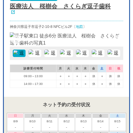
医療法人 桜樹会 さくらぎ逗子歯科
神奈川県逗子市逗子2-10-8 NFCビル2F〔
地図
〕
診療受付時間
月
火
水
木
金
土
日
祝
09:00～13:00
○
○
○
○
休
○
休
休
14:00～17:30
○
○
○
○
休
○
休
休
ネット予約の受付状況
日
月
火
水
木
金
土
8/9
8/10
8/11
8/12
8/13
8/14
8/15
-
-
-
-
-
-
-