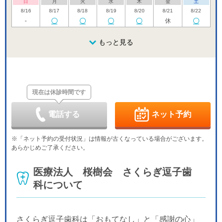
日
月
火
水
木
金
土
8/16
8/17
8/18
8/19
8/20
8/21
8/22
-
休
日
月
火
水
木
金
土
8/23
8/24
8/25
もっと見る
8/26
8/27
8/28
8/29
休
休
日
月
火
水
木
金
土
8/30
8/31
9/1
9/2
9/3
9/4
9/5
休
休
現在は休診時間です
日
月
火
水
木
金
土
9/6
9/7
9/8
9/9
9/10
9/11
9/12
休
休
電話する
ネット予約
日
月
火
水
木
金
土
9/13
9/14
9/15
9/16
9/17
9/18
9/19
※「ネット予約の受付状況」は情報が古くなっている場合がございます。
休
休
あらかじめご了承ください。
日
月
火
水
木
金
土
9/20
9/21
9/22
9/23
9/24
9/25
9/26
医療法人 桜樹会 さくらぎ逗子歯
休
休
休
休
休
科について
日
月
火
水
9/27
9/28
9/29
9/30
休
さくらぎ逗子歯科は「おもてなし」と「感謝の心」