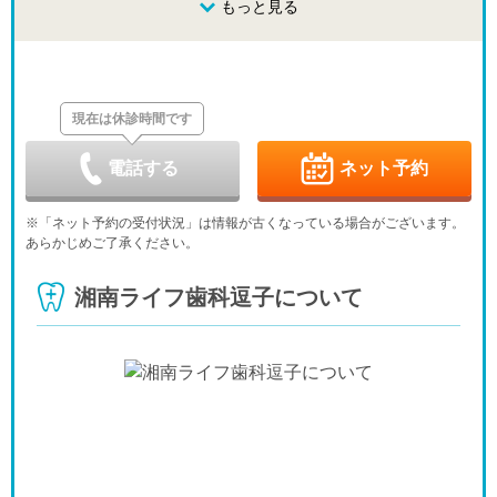
8/23
8/24
8/25
もっと見る
8/26
8/27
8/28
8/29
休
休
日
月
火
水
木
金
土
8/30
8/31
9/1
9/2
9/3
9/4
9/5
休
休
現在は休診時間です
日
月
火
水
木
金
土
9/6
9/7
9/8
9/9
9/10
9/11
9/12
休
休
-
-
-
-
電話する
ネット予約
日
月
火
水
木
金
土
9/13
9/14
9/15
9/16
9/17
9/18
9/19
※「ネット予約の受付状況」は情報が古くなっている場合がございます。
休
-
休
-
-
-
-
あらかじめご了承ください。
日
月
火
水
木
金
土
9/20
9/21
9/22
9/23
9/24
9/25
9/26
湘南ライフ歯科逗子について
休
休
休
休
-
-
-
日
月
火
水
9/27
9/28
9/29
9/30
休
-
休
-