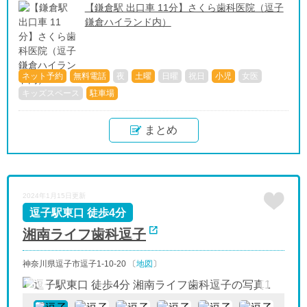
【鎌倉駅 出口車 11分】さくら歯科医院（逗子
鎌倉ハイランド内）
ネット予約
無料電話
夜
土曜
日曜
祝日
小児
女医
キッズスペース
駐車場
まとめ
2024年1月15日更新
逗子駅東口 徒歩4分
湘南ライフ歯科逗子
神奈川県逗子市逗子1-10-20 〔
地図
〕