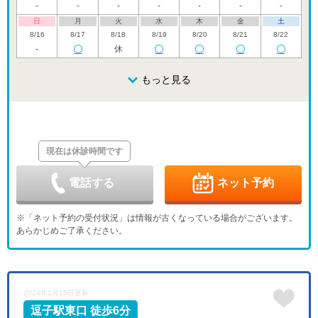
-
-
-
-
-
-
-
日
月
火
水
木
金
土
8/16
8/17
8/18
8/19
8/20
8/21
8/22
-
休
日
月
火
水
木
金
土
8/23
8/24
8/25
もっと見る
8/26
8/27
8/28
8/29
休
休
日
月
火
水
木
金
土
8/30
8/31
9/1
9/2
9/3
9/4
9/5
休
休
現在は休診時間です
日
月
火
水
木
金
土
9/6
9/7
9/8
9/9
9/10
9/11
9/12
休
休
-
-
-
-
電話する
ネット予約
日
月
火
水
木
金
土
9/13
9/14
9/15
9/16
9/17
9/18
9/19
※「ネット予約の受付状況」は情報が古くなっている場合がございます。
休
-
休
-
-
-
-
あらかじめご了承ください。
日
月
火
水
木
金
土
9/20
9/21
9/22
9/23
9/24
9/25
9/26
休
休
休
休
-
-
-
日
月
火
水
2024年1月15日更新
9/27
9/28
9/29
9/30
休
-
休
-
逗子駅東口 徒歩6分