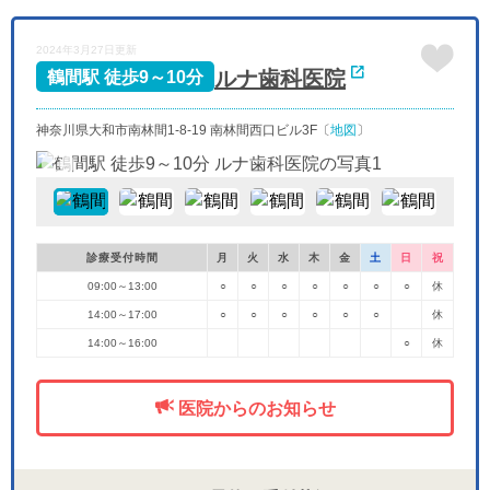
休
休
休
休
休
木
金
土
日
月
火
水
2024年3月27日更新
9/24
9/25
9/26
9/27
9/28
9/29
9/30
休
-
休
ルナ歯科医院
鶴間駅 徒歩9～10分
神奈川県大和市南林間1-8-19 南林間西口ビル3F〔
地図
〕
診療受付時間
月
火
水
木
金
土
日
祝
09:00～13:00
○
○
○
○
○
○
○
休
14:00～17:00
○
○
○
○
○
○
休
14:00～16:00
○
休
医院からのお知らせ