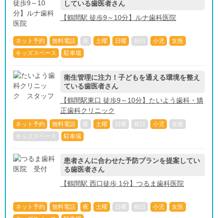
している歯医者さん
【鶴間駅 徒歩9～10分】ルナ歯科医院
ネット予約
無料電話
夜
土曜
日曜
祝日
小児
女医
キッズスペース
駐車場
衛生管理に注力！子どもを通える環境を整え
ている歯医者さん
【鶴間駅東口 徒歩9～10分】たいよう歯科・矯
正歯科クリニック
ネット予約
無料電話
夜
土曜
日曜
祝日
小児
女医
キッズスペース
駐車場
患者さんに合わせた予防プランを提案してい
る歯医者さん
【鶴間駅 西口徒歩 1分】つるま歯科医院
ネット予約
無料電話
夜
土曜
日曜
祝日
小児
女医