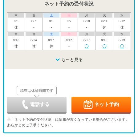
ネット予約の受付状況
木
金
土
日
月
火
水
8/6
8/7
8/8
8/9
8/10
8/11
8/12
休
-
-
-
-
休
休
木
金
土
日
月
火
水
8/13
8/14
8/15
8/16
8/17
8/18
8/19
休
休
休
-
木
金
土
日
月
火
水
8/20
8/21
8/22
もっと見る
8/23
8/24
8/25
8/26
休
休
木
金
土
日
月
火
水
8/27
8/28
8/29
8/30
8/31
9/1
9/2
休
休
現在は休診時間です
木
金
土
日
月
火
水
9/3
9/4
9/5
9/6
9/7
9/8
9/9
休
休
休
休
電話する
ネット予約
木
金
土
日
月
火
水
9/10
9/11
9/12
9/13
9/14
9/15
9/16
※「ネット予約の受付状況」は情報が古くなっている場合がございます。
休
休
あらかじめご了承ください。
木
金
土
日
月
火
水
9/17
9/18
9/19
9/20
9/21
9/22
9/23