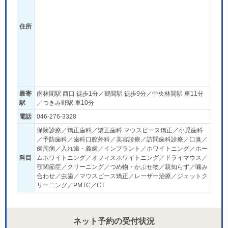
住所
最寄
南林間駅 西口 徒歩1分／鶴間駅 徒歩9分／中央林間駅 車11分
駅
／つきみ野駅 車10分
電話
046-276-3328
保険診療／矯正歯科／矯正歯科 マウスピース矯正／小児歯科
／予防歯科／歯科口腔外科／美容診療／訪問歯科診療／口臭／
歯周病／入れ歯・義歯／インプラント／ホワイトニング／ホー
科目
ムホワイトニング／オフィスホワイトニング／ドライマウス／
顎関節症／クリーニング／つめ物・かぶせ物／親知らず／噛み
合わせ／虫歯／マウスピース矯正／レーザー治療／ジェットク
リーニング／PMTC／CT
ネット予約の受付状況