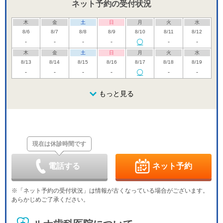
ネット予約の受付状況
木
金
土
日
月
火
水
8/6
8/7
8/8
8/9
8/10
8/11
8/12
-
-
-
-
-
-
木
金
土
日
月
火
水
8/13
8/14
8/15
8/16
8/17
8/18
8/19
-
-
-
-
-
-
木
金
土
日
月
火
水
8/20
8/21
8/22
もっと見る
8/23
8/24
8/25
8/26
-
休
-
-
-
木
金
土
日
月
火
水
8/27
8/28
8/29
8/30
8/31
9/1
9/2
-
-
-
休
-
-
-
現在は休診時間です
木
金
土
日
月
火
水
9/3
9/4
9/5
9/6
9/7
9/8
9/9
-
-
-
休
-
-
-
電話する
ネット予約
木
金
土
日
月
火
水
9/10
9/11
9/12
9/13
9/14
9/15
9/16
※「ネット予約の受付状況」は情報が古くなっている場合がございます。
-
-
-
休
-
-
-
あらかじめご了承ください。
木
金
土
日
月
火
水
9/17
9/18
9/19
9/20
9/21
9/22
9/23