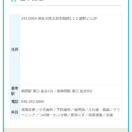
242-0004 神奈川県大和市鶴間1-1-2 網野ビル2F
住所
最寄
鶴間駅 東口 徒歩1分／南林間駅 東口 徒歩9分
駅
電話
046-262-6860
保険診療／小児歯科／予防歯科／歯周病／入れ歯・義歯／クリ
科目
ーニング／つめ物・かぶせ物／親知らず／知覚過敏／虫歯