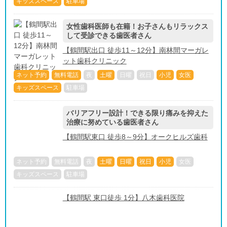
キッズスペース
駐車場
女性歯科医師も在籍！お子さんもリラックス
して受診できる歯医者さん
【鶴間駅出口 徒歩11～12分】南林間マーガレ
ット歯科クリニック
ネット予約
無料電話
夜
土曜
日曜
祝日
小児
女医
キッズスペース
駐車場
バリアフリー設計！できる限り痛みを抑えた
治療に努めている歯医者さん
【鶴間駅東口 徒歩8～9分】オークヒルズ歯科
ネット予約
無料電話
夜
土曜
日曜
祝日
小児
女医
キッズスペース
駐車場
【鶴間駅 東口徒歩 1分】八木歯科医院