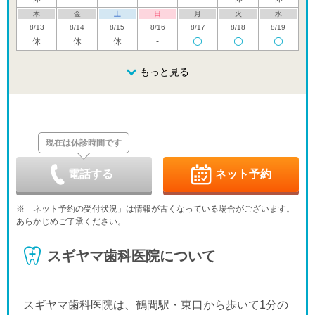
木
金
土
日
月
火
水
8/13
8/14
8/15
8/16
8/17
8/18
8/19
休
休
休
-
木
金
土
日
月
火
水
8/20
8/21
8/22
もっと見る
8/23
8/24
8/25
8/26
休
休
木
金
土
日
月
火
水
8/27
8/28
8/29
8/30
8/31
9/1
9/2
休
休
現在は休診時間です
木
金
土
日
月
火
水
9/3
9/4
9/5
9/6
9/7
9/8
9/9
休
休
休
休
電話する
ネット予約
木
金
土
日
月
火
水
9/10
9/11
9/12
9/13
9/14
9/15
9/16
※「ネット予約の受付状況」は情報が古くなっている場合がございます。
休
休
あらかじめご了承ください。
木
金
土
日
月
火
水
9/17
9/18
9/19
9/20
9/21
9/22
9/23
スギヤマ歯科医院について
休
休
休
休
休
木
金
土
日
月
火
水
9/24
9/25
9/26
9/27
9/28
9/29
9/30
休
-
休
スギヤマ歯科医院は、鶴間駅・東口から歩いて1分の