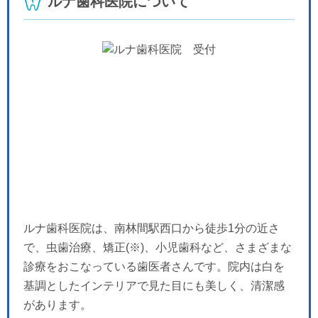
ルナ歯科医院について
-
-
-
休
休
休
休
木
金
土
日
月
火
水
9/24
9/25
9/26
9/27
9/28
9/29
9/30
-
-
-
休
-
-
-
「夜」のペ
ルナ歯科医院は、南林間駅西口から徒歩1分の近さ
で、虫歯治療、矯正(※)、小児歯科など、さまざまな
診療をおこなっている歯医者さんです。院内は白を
基調としたインテリアで見た目にも美しく、清潔感
があります。