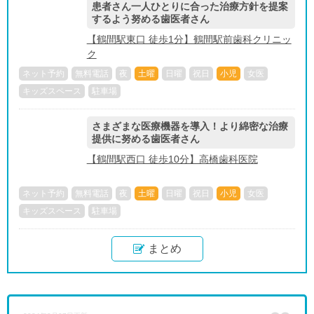
患者さん一人ひとりに合った治療方針を提案
するよう努める歯医者さん
【鶴間駅東口 徒歩1分】鶴間駅前歯科クリニッ
ク
ネット予約
無料電話
夜
土曜
日曜
祝日
小児
女医
キッズスペース
駐車場
さまざまな医療機器を導入！より綿密な治療
提供に努める歯医者さん
【鶴間駅西口 徒歩10分】高橋歯科医院
ネット予約
無料電話
夜
土曜
日曜
祝日
小児
女医
キッズスペース
駐車場
まとめ