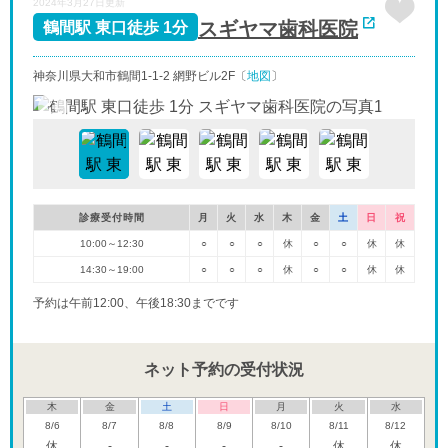
2024年3月27日更新
スギヤマ歯科医院
鶴間駅 東口徒歩 1分
神奈川県大和市鶴間1-1-2 網野ビル2F〔
地図
〕
診療受付時間
月
火
水
木
金
土
日
祝
10:00～12:30
○
○
○
休
○
○
休
休
14:30～19:00
○
○
○
休
○
○
休
休
予約は午前12:00、午後18:30までです
ネット予約の受付状況
木
金
土
日
月
火
水
8/6
8/7
8/8
8/9
8/10
8/11
8/12
休
-
-
-
-
休
休