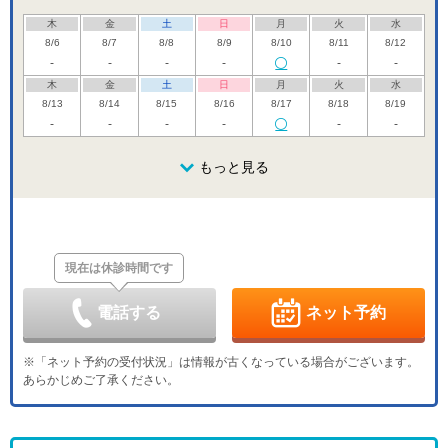
木
金
土
日
月
火
水
8/6
8/7
8/8
8/9
8/10
8/11
8/12
-
-
-
-
-
-
木
金
土
日
月
火
水
8/13
8/14
8/15
8/16
8/17
8/18
8/19
-
-
-
-
-
-
木
金
土
日
月
火
水
8/20
8/21
8/22
もっと見る
8/23
8/24
8/25
8/26
-
休
-
-
-
木
金
土
日
月
火
水
8/27
8/28
8/29
8/30
8/31
9/1
9/2
-
-
-
休
-
-
-
現在は休診時間です
木
金
土
日
月
火
水
9/3
9/4
9/5
9/6
9/7
9/8
9/9
-
-
-
休
-
-
-
電話する
ネット予約
木
金
土
日
月
火
水
9/10
9/11
9/12
9/13
9/14
9/15
9/16
※「ネット予約の受付状況」は情報が古くなっている場合がございます。
-
-
-
休
-
-
-
あらかじめご了承ください。
木
金
土
日
月
火
水
9/17
9/18
9/19
9/20
9/21
9/22
9/23
-
-
-
休
休
休
休