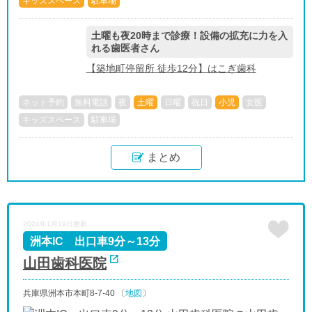
キッズスペース
駐車場
土曜も夜20時まで診療！設備の拡充に力を入
れる歯医者さん
【築地町停留所 徒歩12分】はこぎ歯科
ネット予約
無料電話
夜
土曜
日曜
祝日
小児
女医
キッズスペース
駐車場
まとめ
2024年1月19日更新
洲本IC 出口車9分～13分
山田歯科医院
兵庫県洲本市本町8-7-40 〔
地図
〕