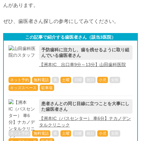
んがあります。
ぜひ、歯医者さん探しの参考にしてみてください。
この記事で紹介する歯医者さん（該当
3
医院）
予防歯科に注力し、歯を残せるように取り組
んでいる歯医者さん
【洲本IC 出口車9分～13分】山田歯科医院
ネット予約
無料電話
夜
土曜
日曜
祝日
小児
女医
キッズスペース
駐車場
患者さんとの同じ目線に立つことを大事にし
た歯医者さん
【洲本IC（バスセンター） 車6分】ナカノデン
タルクリニック
ネット予約
無料電話
夜
土曜
日曜
祝日
小児
女医