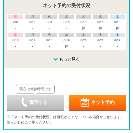
ネット予約の受付状況
日
月
火
水
木
金
土
8/9
8/10
8/11
8/12
8/13
8/14
8/15
-
-
-
-
休
休
休
日
月
火
水
木
金
土
8/16
8/17
8/18
8/19
8/20
8/21
8/22
-
-
-
休
-
-
-
日
月
火
水
木
金
土
8/23
8/24
8/25
もっと見る
8/26
8/27
8/28
8/29
休
-
-
休
-
日
月
火
水
木
金
土
8/30
8/31
9/1
9/2
9/3
9/4
9/5
休
休
現在は休診時間です
日
月
火
水
木
金
土
9/6
9/7
9/8
9/9
9/10
9/11
9/12
休
休
-
-
-
電話する
ネット予約
日
月
火
水
木
金
土
9/13
9/14
9/15
9/16
9/17
9/18
9/19
※「ネット予約の受付状況」は情報が古くなっている場合がございます。
休
-
-
休
-
-
-
あらかじめご了承ください。
日
月
火
水
木
金
土
9/20
9/21
9/22
9/23
9/24
9/25
9/26