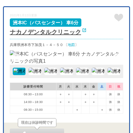
休
休
休
休
-
-
-
日
月
火
水
2021年1月12日更新
9/27
9/28
9/29
9/30
休
-
-
休
洲本IC（バスセンター） 車6分
ナカノデンタルクリニック
兵庫県洲本市下加茂１－４－５０ 〔
地図
〕
診療受付時間
月
火
水
木
金
土
日
祝
08:30～13:00
○
○
○
○
休
休
14:00～18:30
○
○
○
○
休
休
08:30～15:00
○
○
休
休
現在は休診時間です