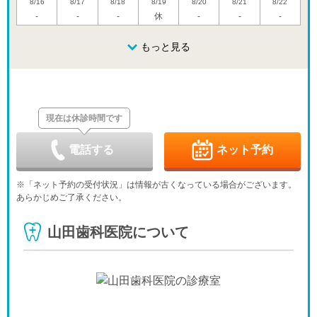
8/16
8/17
8/18
8/19
8/20
8/21
8/22
-
-
-
休
-
-
-
日
月
火
水
木
金
土
8/23
8/24
8/25
もっと見る
8/26
8/27
8/28
8/29
休
-
-
休
-
日
月
火
水
木
金
土
8/30
8/31
9/1
9/2
9/3
9/4
9/5
休
休
現在は休診時間です
日
月
火
水
木
金
土
9/6
9/7
9/8
9/9
9/10
9/11
9/12
休
休
-
-
-
電話する
ネット予約
日
月
火
水
木
金
土
9/13
9/14
9/15
9/16
9/17
9/18
9/19
※「ネット予約の受付状況」は情報が古くなっている場合がございます。
休
-
-
休
-
-
-
あらかじめご了承ください。
日
月
火
水
木
金
土
9/20
9/21
9/22
9/23
9/24
9/25
9/26
山田歯科医院について
休
休
休
休
-
-
-
日
月
火
水
9/27
9/28
9/29
9/30
休
-
-
休