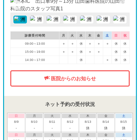
診療受付時間
月
火
水
木
金
土
日
祝
09:00～13:00
○
○
休
○
○
○
休
休
15:00～19:00
○
○
休
○
○
休
休
14:30～17:00
休
○
休
休
医院からのお知らせ
ネット予約の受付状況
日
月
火
水
木
金
土
8/9
8/10
8/11
8/12
8/13
8/14
8/15
-
-
-
-
休
休
休
日
月
火
水
木
金
土