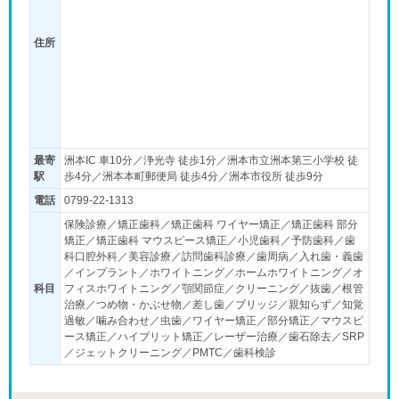
住所
最寄
洲本IC 車10分／浄光寺 徒歩1分／洲本市立洲本第三小学校 徒
駅
歩4分／洲本本町郵便局 徒歩4分／洲本市役所 徒歩9分
電話
0799-22-1313
保険診療／矯正歯科／矯正歯科 ワイヤー矯正／矯正歯科 部分
矯正／矯正歯科 マウスピース矯正／小児歯科／予防歯科／歯
科口腔外科／美容診療／訪問歯科診療／歯周病／入れ歯・義歯
／インプラント／ホワイトニング／ホームホワイトニング／オ
科目
フィスホワイトニング／顎関節症／クリーニング／抜歯／根管
治療／つめ物・かぶせ物／差し歯／ブリッジ／親知らず／知覚
過敏／噛み合わせ／虫歯／ワイヤー矯正／部分矯正／マウスピ
ース矯正／ハイブリット矯正／レーザー治療／歯石除去／SRP
／ジェットクリーニング／PMTC／歯科検診