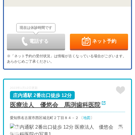
休
休
-
日
月
火
水
木
金
土
8/30
8/31
9/1
9/2
9/3
9/4
9/5
休
休
現在は休診時間です
日
月
火
水
木
金
土
9/6
9/7
9/8
9/9
9/10
9/11
9/12
休
-
休
-
-
電話する
ネット予約
日
月
火
水
木
金
土
9/13
9/14
9/15
9/16
9/17
9/18
9/19
※「ネット予約の受付状況」は情報が古くなっている場合がございます。
休
-
-
-
休
-
-
あらかじめご了承ください。
日
月
火
水
木
金
土
9/20
9/21
9/22
9/23
9/24
9/25
9/26
休
休
休
休
休
-
-
日
月
火
水
2023年1月12日更新
9/27
9/28
9/29
9/30
休
-
-
-
庄内通駅 2番出口徒歩 12分
医療法人 優悠会 馬渕歯科医院
愛知県名古屋市西区城北町２丁目８４－２ 〔
地図
〕