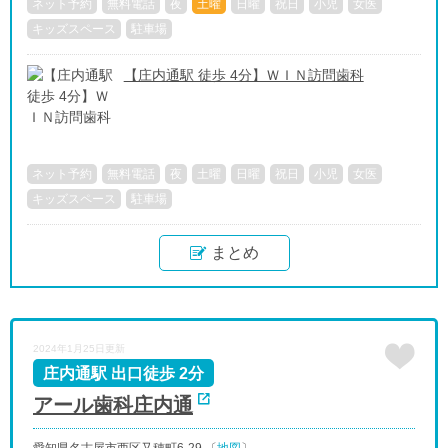
ネット予約
無料電話
夜
土曜
日曜
祝日
小児
女医
キッズスペース
駐車場
【庄内通駅 徒歩 4分】ＷＩＮ訪問歯科
ネット予約
無料電話
夜
土曜
日曜
祝日
小児
女医
キッズスペース
駐車場
まとめ
2024年1月25日更新
庄内通駅 出口徒歩 2分
アール歯科庄内通