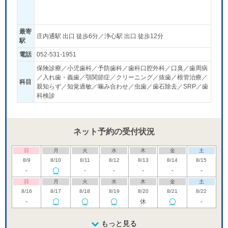
最寄
庄内通駅 出口 徒歩6分／浄心駅 出口 徒歩12分
駅
電話
052-531-1951
保険診療／小児歯科／予防歯科／歯科口腔外科／口臭／歯周病
／入れ歯・義歯／顎関節症／クリーニング／抜歯／根管治療／
科目
親知らず／知覚過敏／噛み合わせ／虫歯／歯石除去／SRP／歯
科検診
ネット予約の受付状況
日
月
火
水
木
金
土
8/9
8/10
8/11
8/12
8/13
8/14
8/15
-
-
-
-
-
-
日
月
火
水
木
金
土
8/16
8/17
8/18
8/19
8/20
8/21
8/22
-
休
-
日
月
火
水
木
金
土
8/23
8/24
8/25
もっと見る
8/26
8/27
8/28
8/29