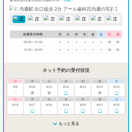
愛知県名古屋市西区又穂町6-29 〔
地図
〕
診療受付時間
月
火
水
木
金
土
日
祝
09:30～12:30
○
○
○
○
○
○
休
休
13:30～18:00
○
○
○
○
○
○
休
休
ネット予約の受付状況
日
月
火
水
木
金
土
8/9
8/10
8/11
8/12
8/13
8/14
8/15
-
休
休
-
休
日
月
火
水
木
金
土
8/16
8/17
8/18
8/19
8/20
8/21
8/22
-
-
日
月
火
水
木
金
土
8/23
8/24
8/25
もっと見る
8/26
8/27
8/28
8/29
休