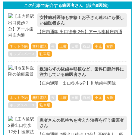
この記事で紹介する歯医者さん（該当
9
医院）
女性歯科医師も在籍！お子さん連れにも優し
い歯医者さん
【庄内通駅 出口徒歩 2分】アール歯科庄内通
ネット予約
無料電話
夜
土曜
日曜
祝日
小児
女医
キッズスペース
駐車場
親知らずの抜歯や移植など、歯科口腔外科に
注力している歯医者さん
【庄内通駅 出口徒歩6分】川地歯科医院
ネット予約
無料電話
夜
土曜
日曜
祝日
小児
女医
キッズスペース
駐車場
患者さんの気持ちを考えた治療を行う歯医者
さん
【庄内通駅 2番出口徒歩 12分】医療法人 優