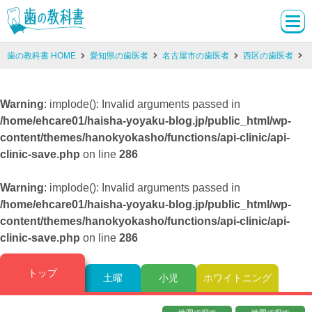
歯の教科書 HOME
愛知県の歯医者
名古屋市の歯医者
西区の歯医者
Warning
: implode(): Invalid arguments passed in
/home/ehcare01/haisha-yoyaku-blog.jp/public_html/wp-
content/themes/hanokyokasho/functions/api-clinic/api-
clinic-save.php
on line
286
Warning
: implode(): Invalid arguments passed in
/home/ehcare01/haisha-yoyaku-blog.jp/public_html/wp-
content/themes/hanokyokasho/functions/api-clinic/api-
clinic-save.php
on line
286
トップ
土曜
小児
ホワイトニング