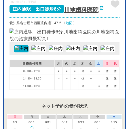
2023年1月12日更新
9/27
9/28
9/29
9/30
休
-
-
-
川地歯科医院
庄内通駅 出口徒歩6分
愛知県名古屋市西区庄内通1-47-5 〔
地図
〕
診療受付時間
月
火
水
木
金
土
日
祝
09:00～12:30
○
○
○
休
○
○
休
休
14:30～18:30
○
○
○
休
○
休
休
14:00～16:30
休
○
休
休
ネット予約の受付状況
日
月
火
水
木
金
土
8/9
8/10
8/11
8/12
8/13
8/14
8/15
-
-
-
-
-
-