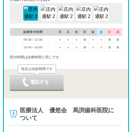
診療受付時間
月
火
水
木
金
土
日
祝
09:30～12:30
○
○
○
休
○
○
休
休
14:00～18:00
○
○
○
休
○
○
休
休
受付時間は診療時間と同じです。
現在は休診時間です
電話する
医療法人 優悠会 馬渕歯科医院に
ついて