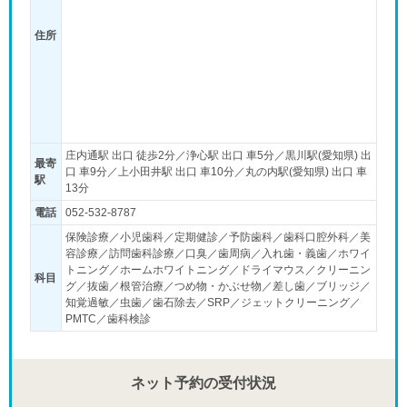
住所
庄内通駅 出口 徒歩2分／浄心駅 出口 車5分／黒川駅(愛知県) 出
最寄
口 車9分／上小田井駅 出口 車10分／丸の内駅(愛知県) 出口 車
駅
13分
電話
052-532-8787
保険診療／小児歯科／定期健診／予防歯科／歯科口腔外科／美
容診療／訪問歯科診療／口臭／歯周病／入れ歯・義歯／ホワイ
トニング／ホームホワイトニング／ドライマウス／クリーニン
科目
グ／抜歯／根管治療／つめ物・かぶせ物／差し歯／ブリッジ／
知覚過敏／虫歯／歯石除去／SRP／ジェットクリーニング／
PMTC／歯科検診
ネット予約の受付状況