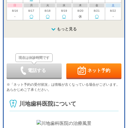
日
月
火
水
木
金
土
8/16
8/17
8/18
8/19
8/20
8/21
8/22
-
休
-
日
月
火
水
木
金
土
8/23
8/24
8/25
もっと見る
8/26
8/27
8/28
8/29
休
休
-
日
月
火
水
木
金
土
8/30
8/31
9/1
9/2
9/3
9/4
9/5
休
休
現在は休診時間です
日
月
火
水
木
金
土
9/6
9/7
9/8
9/9
9/10
9/11
9/12
休
-
休
-
-
電話する
ネット予約
日
月
火
水
木
金
土
9/13
9/14
9/15
9/16
9/17
9/18
9/19
※「ネット予約の受付状況」は情報が古くなっている場合がございます。
休
-
-
-
休
-
-
あらかじめご了承ください。
日
月
火
水
木
金
土
9/20
9/21
9/22
9/23
9/24
9/25
9/26
川地歯科医院について
休
休
休
休
休
-
-
日
月
火
水
9/27
9/28
9/29
9/30
休
-
-
-