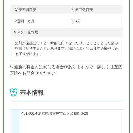
2週間-1カ月
2-3回
リスク・副作用
薬剤が歯茎につくと一時的に白くなったり、ヒリヒリとした痛み
を感じたりすることがあります。場合によっては知覚過敏やしみ
る症状が出ます。
※最新の料金とは異なる場合がありますので、詳しくは直接
医院へお問合せください
基本情報
451-0014 愛知県名古屋市西区又穂町6-29
「土曜」の