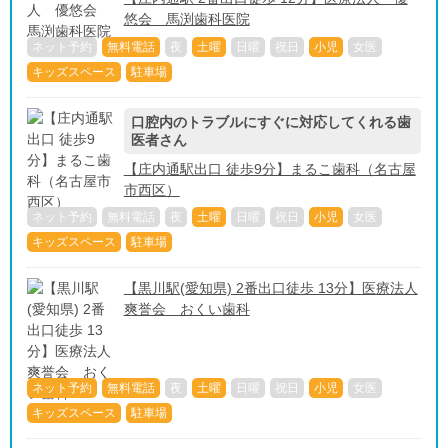
悠会 馬渕歯科医院
ネット予約
無料電話
夜
土曜
日曜
祝日
小児
女医
キッズスペース
駐車場
口腔内のトラブルにすぐに対応してくれる歯
医者さん
【庄内通駅出口 徒歩9分】まるこ歯科（名古屋
市西区）
ネット予約
無料電話
夜
土曜
日曜
祝日
小児
女医
キッズスペース
駐車場
【黒川駅(愛知県) 2番出口徒歩 13分】医療法人
爽誉会 おくい歯科
ネット予約
無料電話
夜
土曜
日曜
祝日
小児
女医
キッズスペース
駐車場