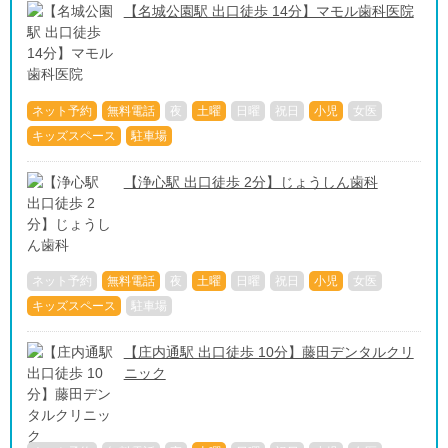
【名城公園駅 出口徒歩 14分】マモル歯科医院
ネット予約
無料電話
夜
土曜
日曜
祝日
小児
女医
キッズスペース
駐車場
【浄心駅 出口徒歩 2分】じょうしん歯科
ネット予約
無料電話
夜
土曜
日曜
祝日
小児
女医
キッズスペース
駐車場
【庄内通駅 出口徒歩 10分】藤田デンタルクリ
ニック