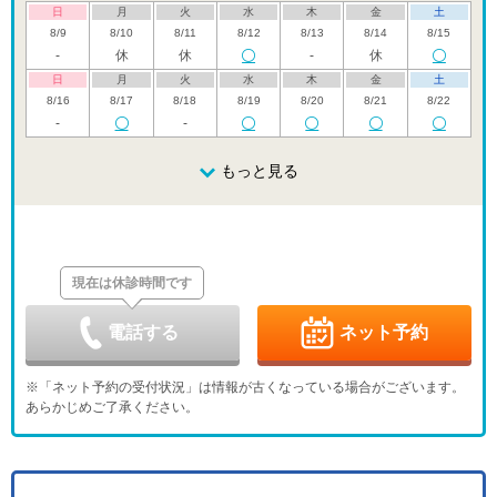
日
月
火
水
木
金
土
8/9
8/10
8/11
8/12
8/13
8/14
8/15
-
休
休
-
休
日
月
火
水
木
金
土
8/16
8/17
8/18
8/19
8/20
8/21
8/22
-
-
日
月
火
水
木
金
土
8/23
8/24
8/25
もっと見る
8/26
8/27
8/28
8/29
休
日
月
火
水
木
金
土
8/30
8/31
9/1
9/2
9/3
9/4
9/5
休
-
-
現在は休診時間です
日
月
火
水
木
金
土
9/6
9/7
9/8
9/9
9/10
9/11
9/12
休
-
-
-
電話する
ネット予約
日
月
火
水
木
金
土
9/13
9/14
9/15
9/16
9/17
9/18
9/19
※「ネット予約の受付状況」は情報が古くなっている場合がございます。
休
-
-
-
-
あらかじめご了承ください。
日
月
火
水
木
金
土
9/20
9/21
9/22
9/23
9/24
9/25
9/26
休
休
休
休
-
-
-
日
月
火
水