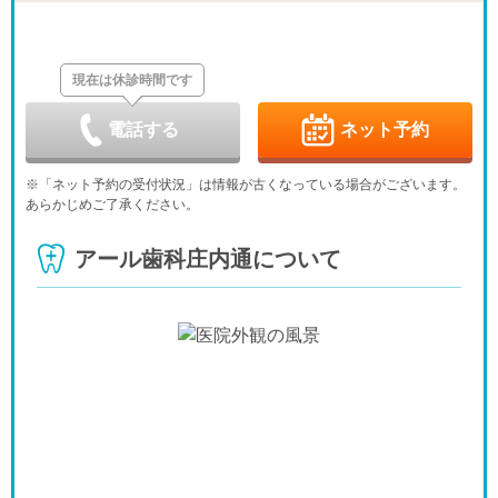
日
月
火
水
木
金
土
8/30
8/31
9/1
9/2
9/3
9/4
9/5
休
-
-
現在は休診時間です
日
月
火
水
木
金
土
9/6
9/7
9/8
9/9
9/10
9/11
9/12
休
-
-
-
電話する
ネット予約
日
月
火
水
木
金
土
9/13
9/14
9/15
9/16
9/17
9/18
9/19
※「ネット予約の受付状況」は情報が古くなっている場合がございます。
休
-
-
-
-
あらかじめご了承ください。
日
月
火
水
木
金
土
9/20
9/21
9/22
9/23
9/24
9/25
9/26
アール歯科庄内通について
休
休
休
休
-
-
-
日
月
火
水
9/27
9/28
9/29
9/30
休
-
-
-