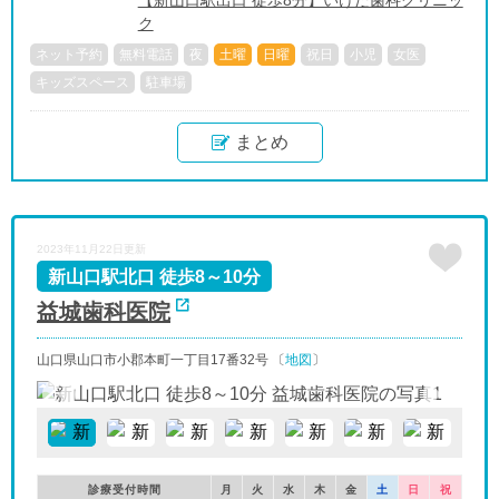
ク
ネット予約
無料電話
夜
土曜
日曜
祝日
小児
女医
キッズスペース
駐車場
まとめ
2023年11月22日更新
新山口駅北口 徒歩8～10分
益城歯科医院
山口県山口市小郡本町一丁目17番32号 〔
地図
〕
診療受付時間
月
火
水
木
金
土
日
祝