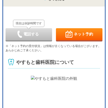
休
金
土
日
月
火
水
木
8/28
8/29
8/30
8/31
9/1
9/2
9/3
休
現在は休診時間です
金
土
日
月
火
水
木
9/4
9/5
9/6
9/7
9/8
9/9
9/10
休
電話する
ネット予約
金
土
日
月
火
水
木
9/11
9/12
9/13
9/14
9/15
9/16
9/17
※「ネット予約の受付状況」は情報が古くなっている場合がございます。
休
あらかじめご了承ください。
金
土
日
月
火
水
木
9/18
9/19
9/20
9/21
9/22
9/23
9/24
やすもと歯科医院について
休
休
休
休
金
土
日
月
火
水
9/25
9/26
9/27
9/28
9/29
9/30
休