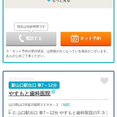
もっと見る
-
休
-
-
-
-
金
土
日
月
火
水
木
8/28
8/29
8/30
8/31
9/1
9/2
9/3
-
-
休
-
-
-
-
現在は休診時間です
金
土
日
月
火
水
木
9/4
9/5
9/6
9/7
9/8
9/9
9/10
-
-
休
-
-
-
-
電話する
ネット予約
金
土
日
月
火
水
木
9/11
9/12
9/13
9/14
9/15
9/16
9/17
※「ネット予約の受付状況」は情報が古くなっている場合がございます。
-
-
休
-
-
-
-
あらかじめご了承ください。
金
土
日
月
火
水
木
9/18
9/19
9/20
9/21
9/22
9/23
9/24
-
-
休
休
休
休
-
金
土
日
月
火
水
2023年11月22日更新
9/25
9/26
9/27
9/28
9/29
9/30
-
-
休
-
-
-
新山口駅出口 車7～12分
やすもと歯科医院
山口県山口市嘉川福岡３５９８－２ 〔
地図
〕