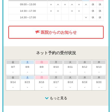
09:00～13:00
○
○
○
○
○
○
休
休
14:30～17:30
○
○
○
○
休
休
14:30～17:00
○
休
休
医院からのお知らせ
ネット予約の受付状況
金
土
日
月
火
水
木
8/7
8/8
8/9
8/10
8/11
8/12
8/13
-
-
-
-
-
-
-
金
土
日
月
火
水
木
8/14
8/15
8/16
8/17
8/18
8/19
8/20
-
-
-
-
-
-
-
金
土
日
月
火
水
木
8/21
8/22
8/23
もっと見る
8/24
8/25
8/26
8/27
-
休
-
-
-
-
金
土
日
月
火
水
木