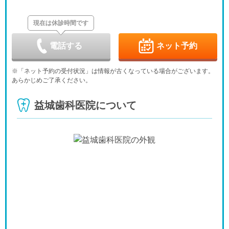
8/28
8/29
8/30
8/31
9/1
9/2
9/3
-
-
休
-
-
-
-
現在は休診時間です
金
土
日
月
火
水
木
9/4
9/5
9/6
9/7
9/8
9/9
9/10
-
-
休
-
-
-
-
電話する
ネット予約
金
土
日
月
火
水
木
9/11
9/12
9/13
9/14
9/15
9/16
9/17
※「ネット予約の受付状況」は情報が古くなっている場合がございます。
-
-
休
-
-
-
-
あらかじめご了承ください。
金
土
日
月
火
水
木
9/18
9/19
9/20
9/21
9/22
9/23
9/24
益城歯科医院について
-
-
休
休
休
休
-
金
土
日
月
火
水
9/25
9/26
9/27
9/28
9/29
9/30
-
-
休
-
-
-