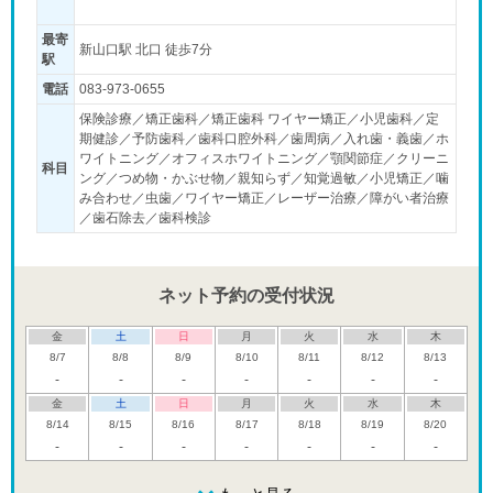
最寄
新山口駅 北口 徒歩7分
駅
電話
083-973-0655
保険診療／矯正歯科／矯正歯科 ワイヤー矯正／小児歯科／定
期健診／予防歯科／歯科口腔外科／歯周病／入れ歯・義歯／ホ
ワイトニング／オフィスホワイトニング／顎関節症／クリーニ
科目
ング／つめ物・かぶせ物／親知らず／知覚過敏／小児矯正／噛
み合わせ／虫歯／ワイヤー矯正／レーザー治療／障がい者治療
／歯石除去／歯科検診
ネット予約の受付状況
金
土
日
月
火
水
木
8/7
8/8
8/9
8/10
8/11
8/12
8/13
-
-
-
-
-
-
-
金
土
日
月
火
水
木
8/14
8/15
8/16
8/17
8/18
8/19
8/20
-
-
-
-
-
-
-
金
土
日
月
火
水
木
8/21
8/22
8/23
8/24
8/25
8/26
8/27