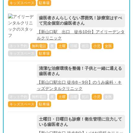
キッズスペース
駐車場
歯医者さんらしくない雰囲気！診療室はすべ
て完全個室の歯医者さん
【新山口駅 出口 徒歩10分】アイリーデンタ
ルクリニック
ネット予約
無料電話
夜
土曜
日曜
祝日
小児
女医
キッズスペース
駐車場
清潔な治療環境を整備！子供と一緒に通える
歯医者さん
【新山口駅出口 徒歩8～9分】のうみ歯科・キ
ッズデンタルクリニック
ネット予約
無料電話
夜
土曜
日曜
祝日
小児
女医
キッズスペース
駐車場
土曜日・日曜日も診療！衛生管理に注力して
いる歯医者さん
【新山口駅出口 徒歩8分】いけだ歯科クリニッ