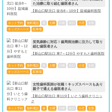
た治療に取り組む歯医者さん
【新山口駅北口 徒歩8～10分】益城歯科医院
ネット予約
無料電話
夜
土曜
日曜
祝日
小児
女医
キッズスペース
駐車場
笑気麻酔に対応！歯周病治療に注力して取り
組む歯医者さん
【新山口駅出口 車7～12分】やすもと歯科医院
ネット予約
無料電話
夜
土曜
日曜
祝日
小児
女医
キッズスペース
駐車場
女性歯科医師が在籍！キッズスペースもあり
親子で通える歯医者さん
【新山口駅出口 車11分】いとう歯科クリニッ
ク
ネット予約
無料電話
夜
土曜
日曜
祝日
小児
女医