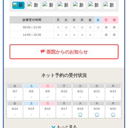
診療受付時間
月
火
水
木
金
土
日
祝
09:00～12:30
○
○
○
○
○
○
休
休
14:00～18:30
○
○
○
○
○
休
休
医院からのお知らせ
ネット予約の受付状況
「土曜」の
金
土
日
月
火
水
木
8/7
8/8
8/9
8/10
8/11
8/12
8/13
-
-
-
-
-
-
-
金
土
日
月
火
水
木
8/14
8/15
8/16
8/17
8/18
8/19
8/20
-
-
-
-
金
土
日
月
火
水
木
8/21
8/22
8/23
もっと見る
8/24
8/25
8/26
8/27