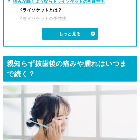
痛みが続くようならドライソケットの可能性も
ドライソケットとは？
ドライソケットの予防法
親知らず抜歯後の痛みを和らげる7つの方法
①痛み止めを服用する
②柔らかい食べ物を食べる
③過度なうがい・歯磨きは控える
親知らず抜歯後の痛みや腫れはいつま
④患部は触らない
⑤入浴は控える
で続く？
⑥激しい運動は控える
⑦飲酒・喫煙は控える
まとめ