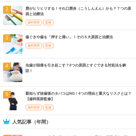
唇がヒリヒリする！それ口唇炎（こうしんえん）かも？７つの原
因と治療法
歯科医師
監修
歯ぐきや歯を「押すと痛い」！その５大原因と治療法
歯科医師
監修
虫歯が頭痛を引き起こす？4つの原因とすぐできる対処法を解
説！
親知らず抜歯後のタバコはNG！4つの理由と重大なリスクとは？
【歯科医師監修】
歯科医師
監修
人気記事（年間）