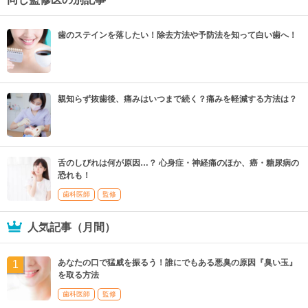
歯のステインを落したい！除去方法や予防法を知って白い歯へ！
親知らず抜歯後、痛みはいつまで続く？痛みを軽減する方法は？
舌のしびれは何が原因…？ 心身症・神経痛のほか、癌・糖尿病の
恐れも！
歯科医師
監修
人気記事（月間）
あなたの口で猛威を振るう！誰にでもある悪臭の原因『臭い玉』
を取る方法
歯科医師
監修