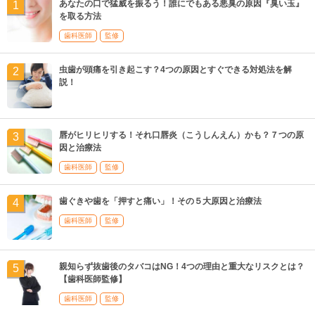
あなたの口で猛威を振るう！誰にでもある悪臭の原因『臭い玉』
を取る方法
歯科医師
監修
虫歯が頭痛を引き起こす？4つの原因とすぐできる対処法を解
説！
唇がヒリヒリする！それ口唇炎（こうしんえん）かも？７つの原
因と治療法
歯科医師
監修
歯ぐきや歯を「押すと痛い」！その５大原因と治療法
歯科医師
監修
親知らず抜歯後のタバコはNG！4つの理由と重大なリスクとは？
【歯科医師監修】
歯科医師
監修