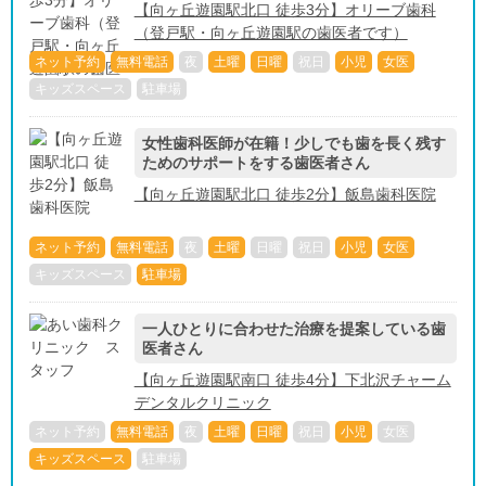
【向ヶ丘遊園駅北口 徒歩3分】オリーブ歯科
（登戸駅・向ヶ丘遊園駅の歯医者です）
ネット予約
無料電話
夜
土曜
日曜
祝日
小児
女医
キッズスペース
駐車場
女性歯科医師が在籍！少しでも歯を長く残す
ためのサポートをする歯医者さん
【向ヶ丘遊園駅北口 徒歩2分】飯島歯科医院
ネット予約
無料電話
夜
土曜
日曜
祝日
小児
女医
キッズスペース
駐車場
一人ひとりに合わせた治療を提案している歯
医者さん
【向ヶ丘遊園駅南口 徒歩4分】下北沢チャーム
デンタルクリニック
ネット予約
無料電話
夜
土曜
日曜
祝日
小児
女医
キッズスペース
駐車場