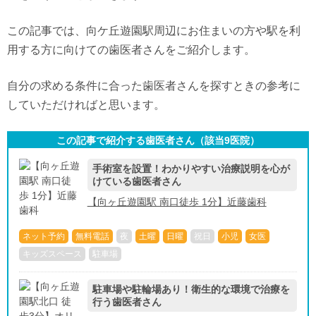
この記事では、向ケ丘遊園駅周辺にお住まいの方や駅を利
用する方に向けての歯医者さんをご紹介します。
自分の求める条件に合った歯医者さんを探すときの参考に
していただければと思います。
この記事で紹介する歯医者さん（該当
9
医院）
手術室を設置！わかりやすい治療説明を心が
けている歯医者さん
【向ヶ丘遊園駅 南口徒歩 1分】近藤歯科
ネット予約
無料電話
夜
土曜
日曜
祝日
小児
女医
キッズスペース
駐車場
駐車場や駐輪場あり！衛生的な環境で治療を
行う歯医者さん