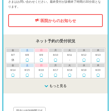
さまはお問い合わせください。最終受付が診療終了時間の30分前とな
ります。
医院からのお知らせ
ネット予約の受付状況
金
土
日
月
火
水
木
8/7
8/8
8/9
8/10
8/11
8/12
8/13
休
-
金
土
日
月
火
水
木
8/14
8/15
8/16
8/17
8/18
8/19
8/20
金
土
日
月
火
水
木
8/21
8/22
8/23
もっと見る
8/24
8/25
8/26
8/27
休
金
土
日
月
火
水
木
8/28
8/29
8/30
8/31
9/1
9/2
9/3
休
現在は休診時間です
金
土
日
月
火
水
木