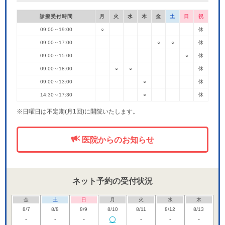
診療受付時間
月
火
水
木
金
土
日
祝
09:00～19:00
○
休
09:00～17:00
○
○
休
09:00～15:00
○
休
09:00～18:00
○
○
休
09:00～13:00
○
休
14:30～17:30
○
休
※日曜日は不定期(月1回)に開院いたします。
医院からのお知らせ
ネット予約の受付状況
金
土
日
月
火
水
木
8/7
8/8
8/9
8/10
8/11
8/12
8/13
-
-
-
-
-
-