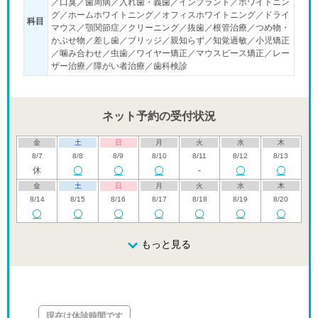
／口臭／歯周病／入れ歯・義歯／インプラント／ホワイトニン
グ／ホームホワイトニング／オフィスホワイトニング／ドライ
科目
マウス／顎関節症／クリーニング／抜歯／根管治療／つめ物・
かぶせ物／差し歯／ブリッジ／親知らず／知覚過敏／小児矯正
／噛み合わせ／虫歯／ワイヤー矯正／マウスピース矯正／レー
ザー治療／障がい者治療／歯科検診
ネット予約の受付状況
金
土
日
月
火
水
木
8/7
8/8
8/9
8/10
8/11
8/12
8/13
休
-
金
土
日
月
火
水
木
8/14
8/15
8/16
8/17
8/18
8/19
8/20
金
土
日
月
火
水
木
8/21
8/22
8/23
もっと見る
8/24
8/25
8/26
8/27
休
金
土
日
月
火
水
木
8/28
8/29
8/30
8/31
9/1
9/2
9/3
休
現在は休診時間です
金
土
日
月
火
水
木