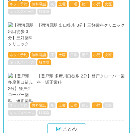
ネット予約
無料電話
夜
土曜
日曜
祝日
小児
女医
キッズスペース
駐車場
【宿河原駅 出口徒歩 3分】三好歯科クリニック
ネット予約
無料電話
夜
土曜
日曜
祝日
小児
女医
キッズスペース
駐車場
【登戸駅 多摩川口徒歩 2分】登戸クローバー歯
科・矯正歯科
ネット予約
無料電話
夜
土曜
日曜
祝日
小児
女医
キッズスペース
駐車場
まとめ