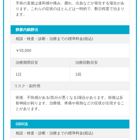
手術の直後は違和感や痛み、腫れ、出血などが発生する場合があ
ります。これらの症状のほとんどは一時的で、数日程度で治まり
ます。
静脈内鎮静法
￥55,000
「夜」のペ
1日
1回
リスク・副作用
術後、不快感がある(気分が悪くなる)場合があります。術後は反
射神経が鈍ります。治療後、疼痛や発熱などの症状が出現するこ
とがあります。
GBR法