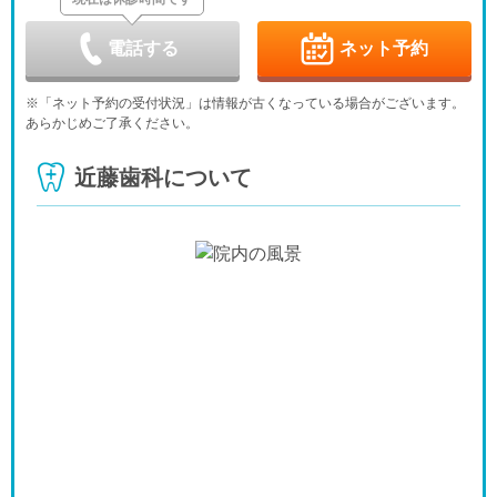
9/4
9/5
9/6
9/7
9/8
9/9
9/10
休
電話する
ネット予約
金
土
日
月
火
水
木
9/11
9/12
9/13
9/14
9/15
9/16
9/17
※「ネット予約の受付状況」は情報が古くなっている場合がございます。
休
あらかじめご了承ください。
金
土
日
月
火
水
木
9/18
9/19
9/20
9/21
9/22
9/23
9/24
近藤歯科について
休
休
休
休
金
土
日
月
火
水
9/25
9/26
9/27
9/28
9/29
9/30
休