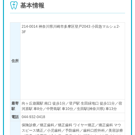
基本情報
214-0014 神奈川県川崎市多摩区登戸2043 小田急マルシェ2-
3F
住所
最寄
向ヶ丘遊園駅 南口 徒歩1分／登戸駅 生田緑地口 徒歩11分／宿
駅
河原駅 車8分／中野島駅 車10分／生田駅(神奈川県) 車13分
電話
044-932-0418
保険診療／矯正歯科／矯正歯科 ワイヤー矯正／矯正歯科 マウ
スピース矯正／小児歯科／予防歯科／歯科口腔外科／美容診療