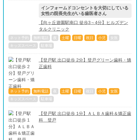
インフォームドコンセントを大切にしている
女性の院長先生がいる歯医者さん
【向ヶ丘遊園駅南口 徒歩3～4分】ヒルズデン
タルクリニック
ネット予約
無料電話
夜
土曜
日曜
祝日
小児
女医
キッズスペース
駐車場
【登戸駅 出口徒歩 2分】登戸グリーン歯科・矯
正歯科
ネット予約
無料電話
夜
土曜
日曜
祝日
小児
女医
キッズスペース
駐車場
【登戸駅 出口徒歩 1分】ＡＬＢＡ歯科＆矯正歯
科 登戸