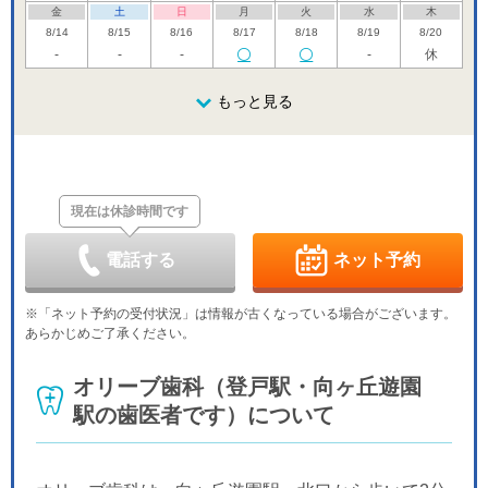
金
土
日
月
火
水
木
8/14
8/15
8/16
8/17
8/18
8/19
8/20
-
-
-
-
休
金
土
日
月
火
水
木
8/21
8/22
8/23
もっと見る
8/24
8/25
8/26
8/27
休
-
休
金
土
日
月
火
水
木
8/28
8/29
8/30
8/31
9/1
9/2
9/3
休
-
休
現在は休診時間です
金
土
日
月
火
水
木
9/4
9/5
9/6
9/7
9/8
9/9
9/10
休
-
-
-
休
電話する
ネット予約
金
土
日
月
火
水
木
9/11
9/12
9/13
9/14
9/15
9/16
9/17
※「ネット予約の受付状況」は情報が古くなっている場合がございます。
-
-
休
-
-
-
休
あらかじめご了承ください。
金
土
日
月
火
水
木
9/18
9/19
9/20
9/21
9/22
9/23
9/24
オリーブ歯科（登戸駅・向ヶ丘遊園
-
-
-
休
休
休
休
駅の歯医者です）について
金
土
日
月
火
水
9/25
9/26
9/27
9/28
9/29
9/30
-
-
休
-
-
-