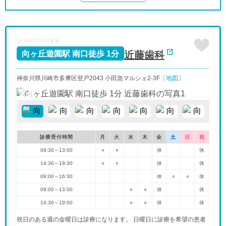
2024年3月6日更新
近藤歯科
向ヶ丘遊園駅 南口徒歩 1分
神奈川県川崎市多摩区登戸2043 小田急マルシェ2-3F〔
地図
〕
診療受付時間
月
火
水
木
金
土
日
祝
09:30～13:00
○
○
休
休
14:30～19:30
○
○
休
休
09:00～16:30
休
○
○
休
09:00～13:00
○
○
休
休
14:30～19:00
○
○
休
休
祝日のある週の金曜日は診療になります。 日曜日に診療を希望の患者