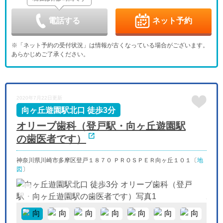
9/4
9/5
9/6
9/7
9/8
9/9
9/10
休
電話する
ネット予約
金
土
日
月
火
水
木
9/11
9/12
9/13
9/14
9/15
9/16
9/17
※「ネット予約の受付状況」は情報が古くなっている場合がございます。
休
あらかじめご了承ください。
金
土
日
月
火
水
木
9/18
9/19
9/20
9/21
9/22
9/23
9/24
休
休
休
休
金
土
日
月
火
水
2020年7月22日更新
9/25
9/26
9/27
9/28
9/29
9/30
休
向ヶ丘遊園駅北口 徒歩3分
オリーブ歯科（登戸駅・向ヶ丘遊園駅
の歯医者です）
神奈川県川崎市多摩区登戸１８７０ ＰＲＯＳＰＥＲ向ヶ丘１０１〔
地
図
〕