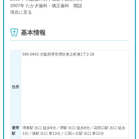
2007年 たかぎ歯科・矯正歯科 開設
現在に至る
基本情報
590-0943 大阪府堺市堺区車之町東1丁2-28
住所
最寄
堺東駅 出口 徒歩8分／堺駅 出口 徒歩8分／花田口駅 出口 徒歩
駅
1分／湊駅 出口 車13分／三国ヶ丘駅 出口 車12分