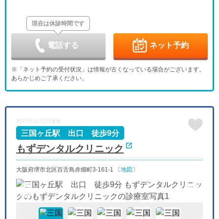
8/28
8/29
8/30
8/31
9/1
9/2
9/3
休
休
現在は休診時間です
金
土
日
月
火
水
木
9/4
9/5
9/6
9/7
9/8
9/9
9/10
休
-
-
-
休
電話する
ネット予約
金
土
日
月
火
水
木
9/11
9/12
9/13
9/14
9/15
9/16
9/17
※「ネット予約の受付状況」は情報が古くなっている場合がございます。
-
-
休
-
-
-
休
あらかじめご了承ください。
金
土
日
月
火
水
木
「夜」のペ
9/18
9/19
9/20
9/21
9/22
9/23
9/24
-
-
休
休
休
休
休
金
土
日
月
火
水
2023年11月2日更新
9/25
9/26
9/27
9/28
9/29
9/30
-
-
休
-
-
-
三国ヶ丘駅 出口 徒歩9分
もずデンタルクリニック
大阪府堺市北区百舌鳥赤畑町3-161-1 〔
地図
〕