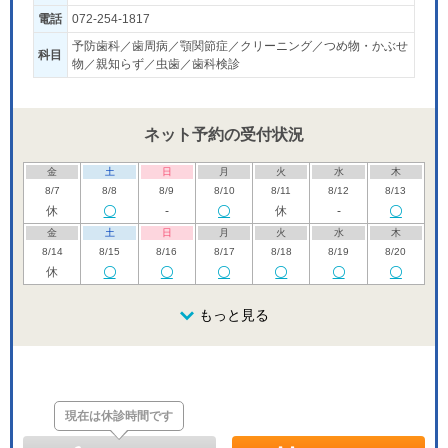
電話
072-254-1817
予防歯科／歯周病／顎関節症／クリーニング／つめ物・かぶせ
科目
物／親知らず／虫歯／歯科検診
ネット予約の受付状況
金
土
日
月
火
水
木
8/7
8/8
8/9
8/10
8/11
8/12
8/13
休
-
休
-
金
土
日
月
火
水
木
8/14
8/15
8/16
8/17
8/18
8/19
8/20
休
金
土
日
月
火
水
木
8/21
8/22
8/23
もっと見る
8/24
8/25
8/26
8/27
休
金
土
日
月
火
水
木
8/28
8/29
8/30
8/31
9/1
9/2
9/3
休
現在は休診時間です
金
土
日
月
火
水
木
9/4
9/5
9/6
9/7
9/8
9/9
9/10