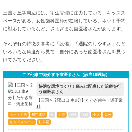
三国ヶ丘駅周辺には、衛生管理に注力している、キッズス
ペースがある、女性歯科医師が在籍している、ネット予約
に対応しているなど、さまざまな歯医者さんがあります。
それぞれの特徴を参考に「設備」「通院のしやすさ」など
いろいろな角度から見て、自分にあった歯医者さんを見つ
けてみてください。
この記事で紹介する歯医者さん（該当
10
医院）
快適な環境づくり！痛みに配慮した治療を行
う歯医者さん
【三国ヶ丘駅出口 車9分】たかぎ歯科・矯正歯
科
ネット予約
無料電話
夜
土曜
日曜
祝日
小児
女医
キッズスペース
駐車場