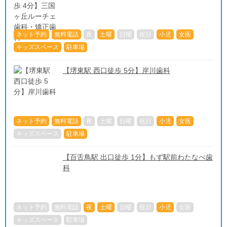
ネット予約
無料電話
夜
土曜
日曜
祝日
小児
女医
キッズスペース
駐車場
【堺東駅 西口徒歩 5分】岸川歯科
ネット予約
無料電話
夜
土曜
日曜
祝日
小児
女医
キッズスペース
駐車場
【百舌鳥駅 出口徒歩 1分】もず駅前わたなべ歯
科
ネット予約
無料電話
夜
土曜
日曜
祝日
小児
女医
キッズスペース
駐車場