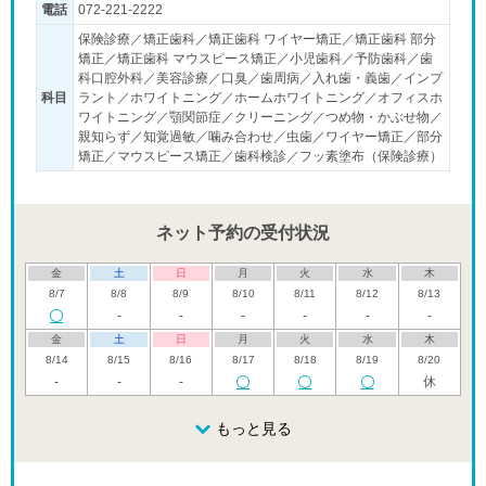
電話
072-221-2222
保険診療／矯正歯科／矯正歯科 ワイヤー矯正／矯正歯科 部分
矯正／矯正歯科 マウスピース矯正／小児歯科／予防歯科／歯
科口腔外科／美容診療／口臭／歯周病／入れ歯・義歯／インプ
科目
ラント／ホワイトニング／ホームホワイトニング／オフィスホ
ワイトニング／顎関節症／クリーニング／つめ物・かぶせ物／
親知らず／知覚過敏／噛み合わせ／虫歯／ワイヤー矯正／部分
矯正／マウスピース矯正／歯科検診／フッ素塗布（保険診療）
ネット予約の受付状況
金
土
日
月
火
水
木
8/7
8/8
8/9
8/10
8/11
8/12
8/13
-
-
-
-
-
-
金
土
日
月
火
水
木
8/14
8/15
8/16
8/17
8/18
8/19
8/20
-
-
-
休
金
土
日
月
火
水
木
8/21
8/22
8/23
もっと見る
8/24
8/25
8/26
8/27
休
休
金
土
日
月
火
水
木