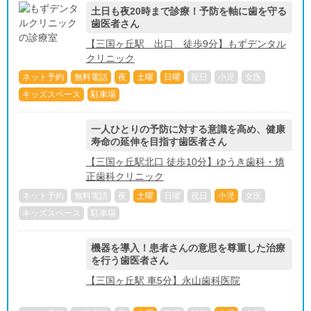
土日も夜20時まで診療！予防を軸に歯を守る
歯医者さん
【三国ヶ丘駅 出口 徒歩9分】もずデンタル
クリニック
ネット予約
無料電話
夜
土曜
日曜
祝日
小児
女医
キッズスペース
駐車場
一人ひとりの予防に対する意識を高め、健康
寿命の延伸を目指す歯医者さん
【三国ヶ丘駅北口 徒歩10分】ゆうき歯科・矯
正歯科クリニック
ネット予約
無料電話
夜
土曜
日曜
祝日
小児
女医
キッズスペース
駐車場
機器を導入！患者さんの意思を尊重した治療
を行う歯医者さん
【三国ヶ丘駅 車5分】永山歯科医院