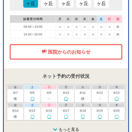
診療受付時間
月
火
水
木
金
土
日
祝
09:00～13:00
○
○
○
○
○
○
○
休
14:30～20:00
○
○
○
○
○
○
○
休
医院からのお知らせ
ネット予約の受付状況
金
土
日
月
火
水
木
8/7
8/8
8/9
8/10
8/11
8/12
8/13
休
-
休
-
金
土
日
月
火
水
木
8/14
8/15
8/16
8/17
8/18
8/19
8/20
休
金
土
日
月
火
水
木
8/21
8/22
8/23
もっと見る
8/24
8/25
8/26
8/27