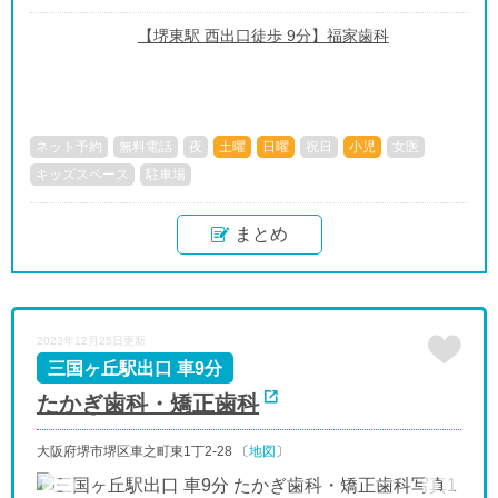
【堺東駅 西出口徒歩 9分】福家歯科
ネット予約
無料電話
夜
土曜
日曜
祝日
小児
女医
キッズスペース
駐車場
まとめ
2023年12月25日更新
三国ヶ丘駅出口 車9分
たかぎ歯科・矯正歯科
大阪府堺市堺区車之町東1丁2-28 〔
地図
〕