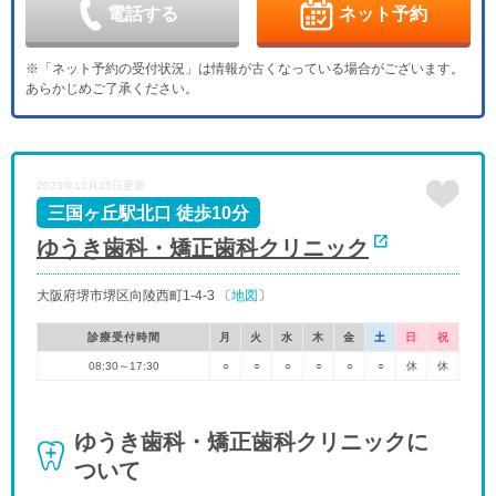
休
電話する
ネット予約
金
土
日
月
火
水
木
9/11
9/12
9/13
9/14
9/15
9/16
9/17
※「ネット予約の受付状況」は情報が古くなっている場合がございます。
休
休
あらかじめご了承ください。
金
土
日
月
火
水
木
9/18
9/19
9/20
9/21
9/22
9/23
9/24
休
-
-
-
金
土
日
月
火
水
2023年12月25日更新
9/25
9/26
9/27
9/28
9/29
9/30
休
三国ヶ丘駅北口 徒歩10分
ゆうき歯科・矯正歯科クリニック
大阪府堺市堺区向陵西町1-4-3 〔
地図
〕
診療受付時間
月
火
水
木
金
土
日
祝
08:30～17:30
○
○
○
○
○
○
休
休
ゆうき歯科・矯正歯科クリニックに
ついて