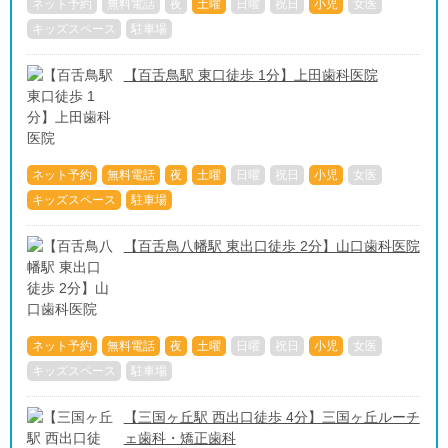
ネット予約
無料電話
夜
土曜
日曜
祝日
小児
女医
キッズスペース
駐車場
【百舌鳥駅 東口徒歩 1分】上田歯科医院
ネット予約
無料電話
夜
土曜
日曜
祝日
小児
女医
キッズスペース
駐車場
【百舌鳥八幡駅 東出口徒歩 2分】山口歯科医院
ネット予約
無料電話
夜
土曜
日曜
祝日
小児
女医
キッズスペース
駐車場
【三国ヶ丘駅 西出口徒歩 4分】三国ヶ丘ルーチ
ェ歯科・矯正歯科