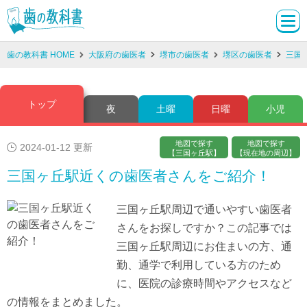
歯の教科書 HOME
大阪府の歯医者
堺市の歯医者
堺区の歯医者
三国
トップ
夜
土曜
日曜
小児
地図で探す
地図で探す
2024-01-12 更新
【三国ヶ丘駅】
【現在地の周辺】
三国ヶ丘駅近くの歯医者さんをご紹介！
三国ヶ丘駅周辺で通いやすい歯医者
さんをお探しですか？この記事では
三国ヶ丘駅周辺にお住まいの方、通
勤、通学で利用している方のため
に、医院の診療時間やアクセスなど
の情報をまとめました。