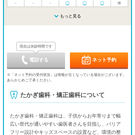
-
-
-
休
金
土
日
月
火
水
木
8/21
8/22
8/23
もっと見る
8/24
8/25
8/26
8/27
休
休
金
土
日
月
火
水
木
8/28
8/29
8/30
8/31
9/1
9/2
9/3
休
休
現在は休診時間です
金
土
日
月
火
水
木
9/4
9/5
9/6
9/7
9/8
9/9
9/10
休
-
-
-
休
電話する
ネット予約
金
土
日
月
火
水
木
9/11
9/12
9/13
9/14
9/15
9/16
9/17
※「ネット予約の受付状況」は情報が古くなっている場合がございます。
-
-
休
-
-
-
休
あらかじめご了承ください。
金
土
日
月
火
水
木
9/18
9/19
9/20
9/21
9/22
9/23
9/24
たかぎ歯科・矯正歯科について
-
-
休
休
休
休
休
金
土
日
月
火
水
9/25
9/26
9/27
9/28
9/29
9/30
-
-
休
-
-
-
たかぎ歯科・矯正歯科は、子供からお年寄りまで幅
広い世代が通いやすい歯医者さんを目指し、バリア
フリー設計やキッズスペースの設置など、環境の整