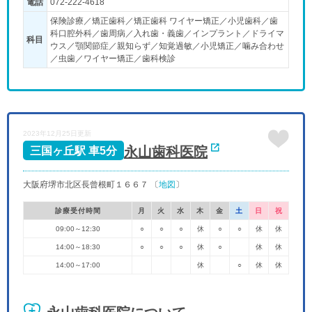
電話
072-222-4618
保険診療／矯正歯科／矯正歯科 ワイヤー矯正／小児歯科／歯
科口腔外科／歯周病／入れ歯・義歯／インプラント／ドライマ
科目
ウス／顎関節症／親知らず／知覚過敏／小児矯正／噛み合わせ
／虫歯／ワイヤー矯正／歯科検診
2023年12月25日更新
永山歯科医院
三国ヶ丘駅 車5分
大阪府堺市北区長曾根町１６６７ 〔
地図
〕
診療受付時間
月
火
水
木
金
土
日
祝
09:00～12:30
○
○
○
休
○
○
休
休
14:00～18:30
○
○
○
休
○
休
休
14:00～17:00
休
○
休
休