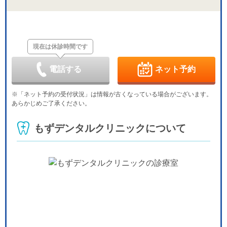
休
金
土
日
月
火
水
木
8/28
8/29
8/30
8/31
9/1
9/2
9/3
休
現在は休診時間です
金
土
日
月
火
水
木
9/4
9/5
9/6
9/7
9/8
9/9
9/10
休
電話する
ネット予約
金
土
日
月
火
水
木
9/11
9/12
9/13
9/14
9/15
9/16
9/17
※「ネット予約の受付状況」は情報が古くなっている場合がございます。
休
休
あらかじめご了承ください。
金
土
日
月
火
水
木
9/18
9/19
9/20
9/21
9/22
9/23
9/24
もずデンタルクリニックについて
休
-
-
-
金
土
日
月
火
水
9/25
9/26
9/27
9/28
9/29
9/30
休