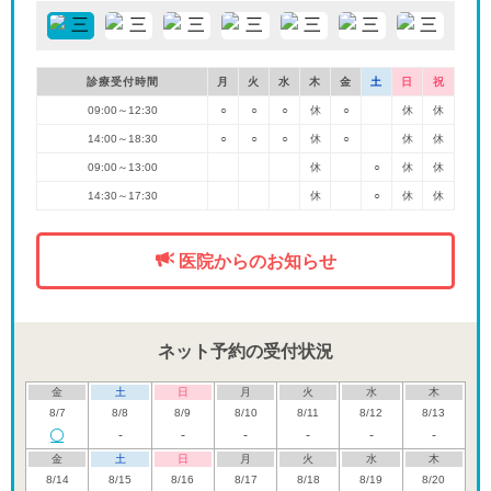
診療受付時間
月
火
水
木
金
土
日
祝
09:00～12:30
○
○
○
休
○
休
休
14:00～18:30
○
○
○
休
○
休
休
09:00～13:00
休
○
休
休
14:30～17:30
休
○
休
休
医院からのお知らせ
ネット予約の受付状況
金
土
日
月
火
水
木
8/7
8/8
8/9
8/10
8/11
8/12
8/13
-
-
-
-
-
-
金
土
日
月
火
水
木
8/14
8/15
8/16
8/17
8/18
8/19
8/20