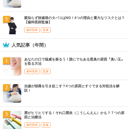
親知らず抜歯後のタバコはNG！4つの理由と重大なリスクとは？
【歯科医師監修】
歯科医師
監修
人気記事（年間）
あなたの口で猛威を振るう！誰にでもある悪臭の原因『臭い玉』
を取る方法
歯科医師
監修
虫歯が頭痛を引き起こす？4つの原因とすぐできる対処法を解
説！
唇がヒリヒリする！それ口唇炎（こうしんえん）かも？７つの原
因と治療法
歯科医師
監修