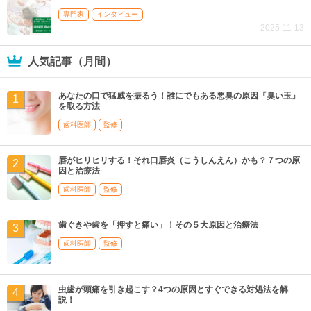
専門家
インタビュー
2025-11-13
人気記事（月間）
あなたの口で猛威を振るう！誰にでもある悪臭の原因『臭い玉』
を取る方法
歯科医師
監修
唇がヒリヒリする！それ口唇炎（こうしんえん）かも？７つの原
因と治療法
歯科医師
監修
歯ぐきや歯を「押すと痛い」！その５大原因と治療法
歯科医師
監修
虫歯が頭痛を引き起こす？4つの原因とすぐできる対処法を解
説！