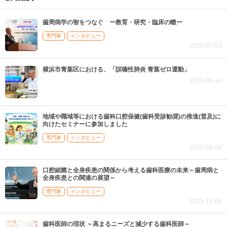
歯周病学の智をつなぐ ー教育・研究・臨床の轍ー
専門家
インタビュー
2026-07-03
横浜市青葉区における、「誤嚥性肺炎 青葉ゼロ運動」
2026-05-14
地域や職域等における歯科口腔保健(歯科受診勧奨)の推進(普及)に
向けたセミナーに参加しました
専門家
インタビュー
2026-05-08
口腔細菌と全身疾患の関係から考える歯科医療の未来～歯周病と
全身疾患との関連の展望～
専門家
インタビュー
2025-12-04
歯科医師の現状 ～高まるニーズと減少する歯科医師～