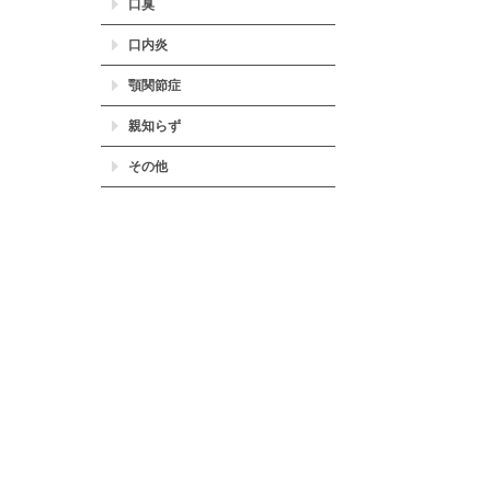
口臭
口内炎
顎関節症
親知らず
その他