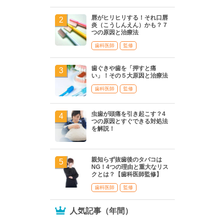
唇がヒリヒリする！それ口唇
炎（こうしんえん）かも？７
つの原因と治療法
歯科医師
監修
歯ぐきや歯を「押すと痛
い」！その５大原因と治療法
歯科医師
監修
虫歯が頭痛を引き起こす？4
つの原因とすぐできる対処法
を解説！
親知らず抜歯後のタバコは
NG！4つの理由と重大なリス
クとは？【歯科医師監修】
歯科医師
監修
人気記事（年間）