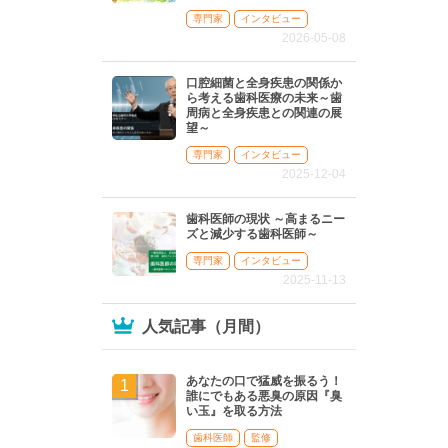
専門家
インタビュー
2026-05-08
口腔細菌と全身疾患の関係か
ら考える歯科医療の未来～歯
周病と全身疾患との関連の展
望～
専門家
インタビュー
2025-12-04
歯科医師の現状 ～高まるニー
ズと減少する歯科医師～
専門家
インタビュー
2025-11-13
人気記事（月間）
あなたの口で猛威を振るう！
誰にでもある悪臭の原因『臭
い玉』を取る方法
歯科医師
監修