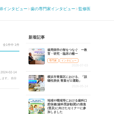
師インタビュー
歯の専門家インタビュー
監修医
新着記事
全1件中 1件
歯周病学の智をつなぐ ー教
育・研究・臨床の轍ー
専門家
インタビュー
2026-07-03
2024-02-14
横浜市青葉区における、「誤
します。 自分
嚥性肺炎 青葉ゼロ運動」
2026-05-14
地域や職域等における歯科口
腔保健(歯科受診勧奨)の推進
(普及)に向けたセミナーに参
加しました