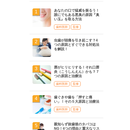
あなたの口で猛威を振るう！
誰にでもある悪臭の原因『臭
い玉』を取る方法
歯科医師
監修
虫歯が頭痛を引き起こす？4
つの原因とすぐできる対処法
を解説！
唇がヒリヒリする！それ口唇
炎（こうしんえん）かも？７
つの原因と治療法
歯科医師
監修
歯ぐきや歯を「押すと痛
い」！その５大原因と治療法
歯科医師
監修
親知らず抜歯後のタバコは
NG！4つの理由と重大なリス