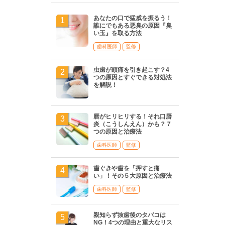
あなたの口で猛威を振るう！
誰にでもある悪臭の原因『臭
い玉』を取る方法
歯科医師
監修
虫歯が頭痛を引き起こす？4
つの原因とすぐできる対処法
を解説！
唇がヒリヒリする！それ口唇
炎（こうしんえん）かも？７
つの原因と治療法
歯科医師
監修
歯ぐきや歯を「押すと痛
い」！その５大原因と治療法
歯科医師
監修
親知らず抜歯後のタバコは
NG！4つの理由と重大なリス