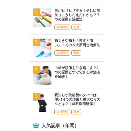
唇がヒリヒリする！それ口唇
炎（こうしんえん）かも？７
つの原因と治療法
歯科医師
監修
歯ぐきや歯を「押すと痛
い」！その５大原因と治療法
歯科医師
監修
虫歯が頭痛を引き起こす？4
つの原因とすぐできる対処法
を解説！
親知らず抜歯後のタバコは
NG！4つの理由と重大なリス
クとは？【歯科医師監修】
歯科医師
監修
人気記事（年間）