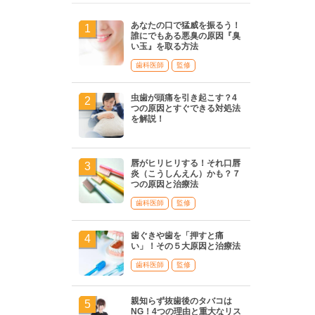
あなたの口で猛威を振るう！
誰にでもある悪臭の原因『臭
い玉』を取る方法
歯科医師
監修
虫歯が頭痛を引き起こす？4
つの原因とすぐできる対処法
を解説！
唇がヒリヒリする！それ口唇
炎（こうしんえん）かも？７
つの原因と治療法
歯科医師
監修
歯ぐきや歯を「押すと痛
い」！その５大原因と治療法
歯科医師
監修
親知らず抜歯後のタバコは
NG！4つの理由と重大なリス