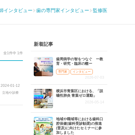
師インタビュー
歯の専門家インタビュー
監修医
新着記事
全1件中 1件
歯周病学の智をつなぐ ー教
育・研究・臨床の轍ー
専門家
インタビュー
2026-07-03
2024-01-12
横浜市青葉区における、「誤
、立地や診療
嚥性肺炎 青葉ゼロ運動」
2026-05-14
地域や職域等における歯科口
腔保健(歯科受診勧奨)の推進
(普及)に向けたセミナーに参
加しました