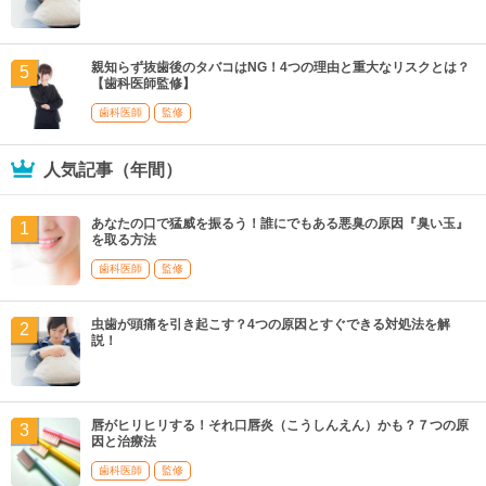
親知らず抜歯後のタバコはNG！4つの理由と重大なリスクとは？
【歯科医師監修】
歯科医師
監修
人気記事（年間）
あなたの口で猛威を振るう！誰にでもある悪臭の原因『臭い玉』
を取る方法
歯科医師
監修
虫歯が頭痛を引き起こす？4つの原因とすぐできる対処法を解
説！
唇がヒリヒリする！それ口唇炎（こうしんえん）かも？７つの原
因と治療法
歯科医師
監修