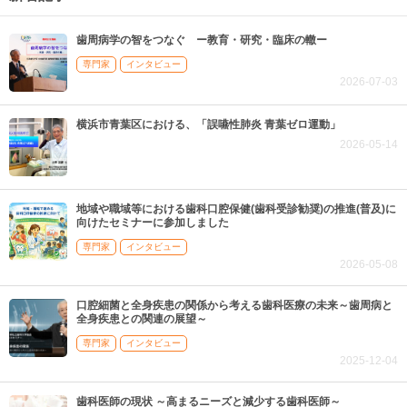
歯周病学の智をつなぐ ー教育・研究・臨床の轍ー
専門家
インタビュー
2026-07-03
横浜市青葉区における、「誤嚥性肺炎 青葉ゼロ運動」
2026-05-14
地域や職域等における歯科口腔保健(歯科受診勧奨)の推進(普及)に
向けたセミナーに参加しました
専門家
インタビュー
2026-05-08
口腔細菌と全身疾患の関係から考える歯科医療の未来～歯周病と
全身疾患との関連の展望～
専門家
インタビュー
2025-12-04
歯科医師の現状 ～高まるニーズと減少する歯科医師～