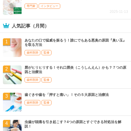
専門家
インタビュー
2025-11-13
人気記事（月間）
あなたの口で猛威を振るう！誰にでもある悪臭の原因『臭い玉』
を取る方法
歯科医師
監修
唇がヒリヒリする！それ口唇炎（こうしんえん）かも？７つの原
因と治療法
歯科医師
監修
歯ぐきや歯を「押すと痛い」！その５大原因と治療法
歯科医師
監修
虫歯が頭痛を引き起こす？4つの原因とすぐできる対処法を解
説！