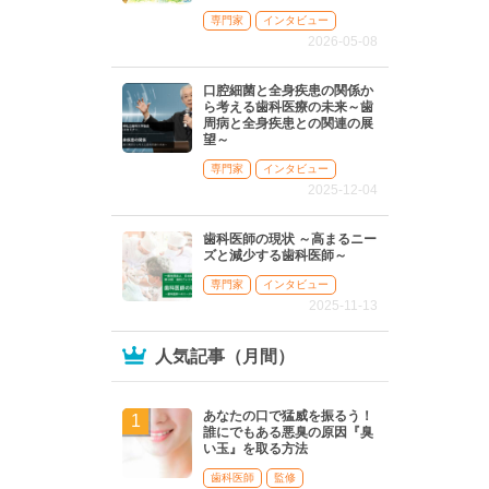
専門家
インタビュー
2026-05-08
口腔細菌と全身疾患の関係か
ら考える歯科医療の未来～歯
周病と全身疾患との関連の展
望～
専門家
インタビュー
2025-12-04
歯科医師の現状 ～高まるニー
ズと減少する歯科医師～
専門家
インタビュー
2025-11-13
人気記事（月間）
あなたの口で猛威を振るう！
誰にでもある悪臭の原因『臭
い玉』を取る方法
歯科医師
監修