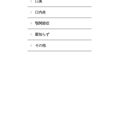
口臭
口内炎
顎関節症
親知らず
その他