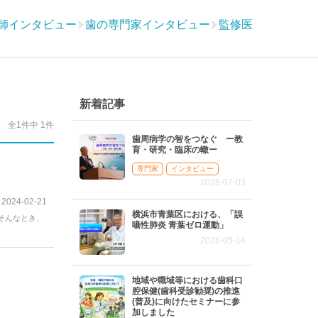
師インタビュー
歯の専門家インタビュー
監修医
新着記事
全1件中 1件
歯周病学の智をつなぐ ー教
育・研究・臨床の轍ー
専門家
インタビュー
2026-07-03
2024-02-21
横浜市青葉区における、「誤
そんなとき、
嚥性肺炎 青葉ゼロ運動」
2026-05-14
地域や職域等における歯科口
腔保健(歯科受診勧奨)の推進
(普及)に向けたセミナーに参
加しました