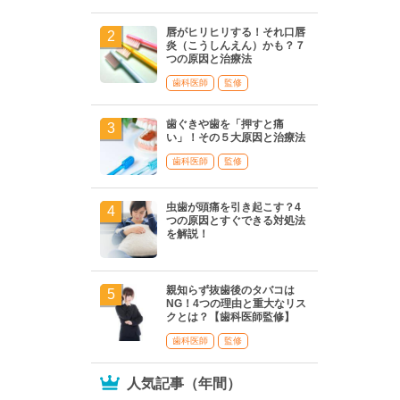
唇がヒリヒリする！それ口唇
炎（こうしんえん）かも？７
つの原因と治療法
歯科医師
監修
歯ぐきや歯を「押すと痛
い」！その５大原因と治療法
歯科医師
監修
虫歯が頭痛を引き起こす？4
つの原因とすぐできる対処法
を解説！
親知らず抜歯後のタバコは
NG！4つの理由と重大なリス
クとは？【歯科医師監修】
歯科医師
監修
人気記事（年間）