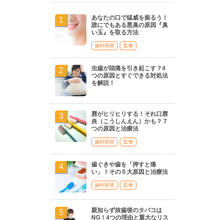
あなたの口で猛威を振るう！
誰にでもある悪臭の原因『臭
い玉』を取る方法
歯科医師
監修
虫歯が頭痛を引き起こす？4
つの原因とすぐできる対処法
を解説！
唇がヒリヒリする！それ口唇
炎（こうしんえん）かも？７
つの原因と治療法
歯科医師
監修
歯ぐきや歯を「押すと痛
い」！その５大原因と治療法
歯科医師
監修
親知らず抜歯後のタバコは
NG！4つの理由と重大なリス