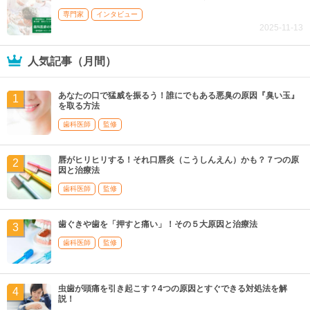
専門家
インタビュー
2025-11-13
人気記事（月間）
あなたの口で猛威を振るう！誰にでもある悪臭の原因『臭い玉』
を取る方法
歯科医師
監修
唇がヒリヒリする！それ口唇炎（こうしんえん）かも？７つの原
因と治療法
歯科医師
監修
歯ぐきや歯を「押すと痛い」！その５大原因と治療法
歯科医師
監修
虫歯が頭痛を引き起こす？4つの原因とすぐできる対処法を解
説！