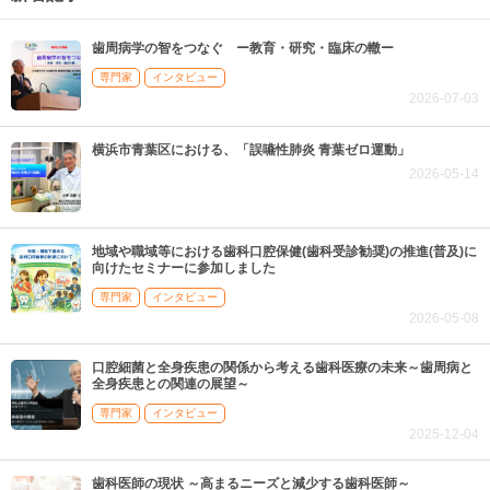
歯周病学の智をつなぐ ー教育・研究・臨床の轍ー
専門家
インタビュー
2026-07-03
横浜市青葉区における、「誤嚥性肺炎 青葉ゼロ運動」
2026-05-14
地域や職域等における歯科口腔保健(歯科受診勧奨)の推進(普及)に
向けたセミナーに参加しました
専門家
インタビュー
2026-05-08
口腔細菌と全身疾患の関係から考える歯科医療の未来～歯周病と
全身疾患との関連の展望～
専門家
インタビュー
2025-12-04
歯科医師の現状 ～高まるニーズと減少する歯科医師～