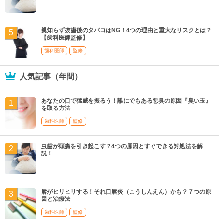
親知らず抜歯後のタバコはNG！4つの理由と重大なリスクとは？
【歯科医師監修】
歯科医師
監修
人気記事（年間）
あなたの口で猛威を振るう！誰にでもある悪臭の原因『臭い玉』
を取る方法
歯科医師
監修
虫歯が頭痛を引き起こす？4つの原因とすぐできる対処法を解
説！
唇がヒリヒリする！それ口唇炎（こうしんえん）かも？７つの原
因と治療法
歯科医師
監修