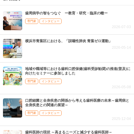
歯周病学の智をつなぐ ー教育・研究・臨床の轍ー
専門家
インタビュー
2026-07-03
横浜市青葉区における、「誤嚥性肺炎 青葉ゼロ運動」
2026-05-14
地域や職域等における歯科口腔保健(歯科受診勧奨)の推進(普及)に
向けたセミナーに参加しました
専門家
インタビュー
2026-05-08
口腔細菌と全身疾患の関係から考える歯科医療の未来～歯周病と
全身疾患との関連の展望～
専門家
インタビュー
2025-12-04
歯科医師の現状 ～高まるニーズと減少する歯科医師～