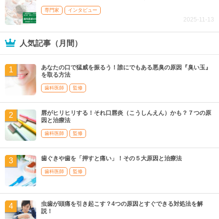
専門家
インタビュー
2025-11-13
人気記事（月間）
あなたの口で猛威を振るう！誰にでもある悪臭の原因『臭い玉』
を取る方法
歯科医師
監修
唇がヒリヒリする！それ口唇炎（こうしんえん）かも？７つの原
因と治療法
歯科医師
監修
歯ぐきや歯を「押すと痛い」！その５大原因と治療法
歯科医師
監修
虫歯が頭痛を引き起こす？4つの原因とすぐできる対処法を解
説！