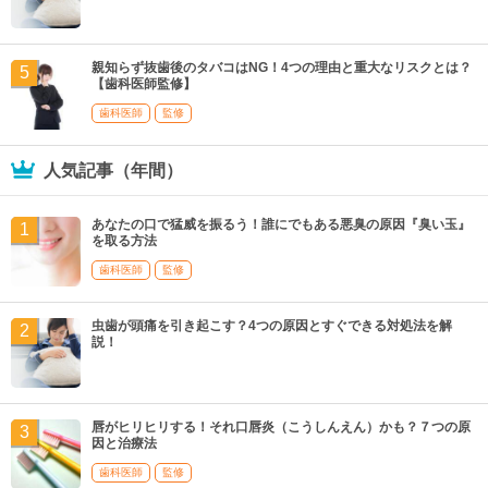
親知らず抜歯後のタバコはNG！4つの理由と重大なリスクとは？
【歯科医師監修】
歯科医師
監修
人気記事（年間）
あなたの口で猛威を振るう！誰にでもある悪臭の原因『臭い玉』
を取る方法
歯科医師
監修
虫歯が頭痛を引き起こす？4つの原因とすぐできる対処法を解
説！
唇がヒリヒリする！それ口唇炎（こうしんえん）かも？７つの原
因と治療法
歯科医師
監修