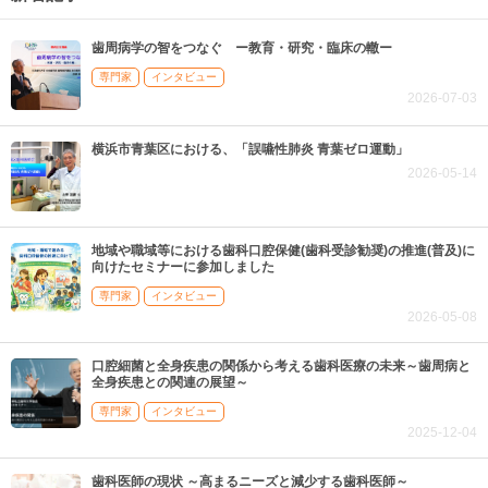
歯周病学の智をつなぐ ー教育・研究・臨床の轍ー
専門家
インタビュー
2026-07-03
横浜市青葉区における、「誤嚥性肺炎 青葉ゼロ運動」
2026-05-14
地域や職域等における歯科口腔保健(歯科受診勧奨)の推進(普及)に
向けたセミナーに参加しました
専門家
インタビュー
2026-05-08
口腔細菌と全身疾患の関係から考える歯科医療の未来～歯周病と
全身疾患との関連の展望～
専門家
インタビュー
2025-12-04
歯科医師の現状 ～高まるニーズと減少する歯科医師～