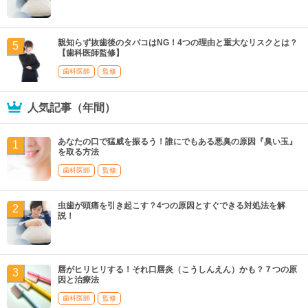
親知らず抜歯後のタバコはNG！4つの理由と重大なリスクとは？
【歯科医師監修】
歯科医師
監修
人気記事（年間）
あなたの口で猛威を振るう！誰にでもある悪臭の原因『臭い玉』
を取る方法
歯科医師
監修
虫歯が頭痛を引き起こす？4つの原因とすぐできる対処法を解
説！
唇がヒリヒリする！それ口唇炎（こうしんえん）かも？７つの原
因と治療法
歯科医師
監修