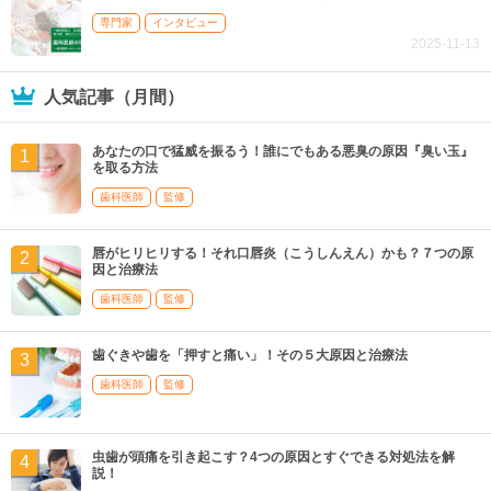
専門家
インタビュー
2025-11-13
人気記事（月間）
あなたの口で猛威を振るう！誰にでもある悪臭の原因『臭い玉』
を取る方法
歯科医師
監修
唇がヒリヒリする！それ口唇炎（こうしんえん）かも？７つの原
因と治療法
歯科医師
監修
歯ぐきや歯を「押すと痛い」！その５大原因と治療法
歯科医師
監修
虫歯が頭痛を引き起こす？4つの原因とすぐできる対処法を解
説！