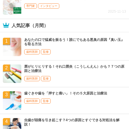
専門家
インタビュー
2025-11-13
人気記事（月間）
あなたの口で猛威を振るう！誰にでもある悪臭の原因『臭い玉』
を取る方法
歯科医師
監修
唇がヒリヒリする！それ口唇炎（こうしんえん）かも？７つの原
因と治療法
歯科医師
監修
歯ぐきや歯を「押すと痛い」！その５大原因と治療法
歯科医師
監修
虫歯が頭痛を引き起こす？4つの原因とすぐできる対処法を解
説！