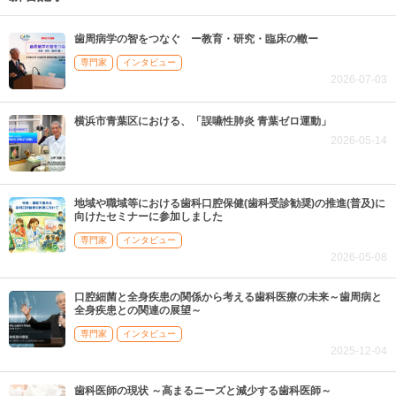
歯周病学の智をつなぐ ー教育・研究・臨床の轍ー
専門家
インタビュー
2026-07-03
横浜市青葉区における、「誤嚥性肺炎 青葉ゼロ運動」
2026-05-14
地域や職域等における歯科口腔保健(歯科受診勧奨)の推進(普及)に
向けたセミナーに参加しました
専門家
インタビュー
2026-05-08
口腔細菌と全身疾患の関係から考える歯科医療の未来～歯周病と
全身疾患との関連の展望～
専門家
インタビュー
2025-12-04
歯科医師の現状 ～高まるニーズと減少する歯科医師～