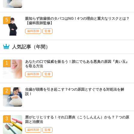
親知らず抜歯後のタバコはNG！4つの理由と重大なリスクとは？
【歯科医師監修】
歯科医師
監修
人気記事（年間）
あなたの口で猛威を振るう！誰にでもある悪臭の原因『臭い玉』
を取る方法
歯科医師
監修
虫歯が頭痛を引き起こす？4つの原因とすぐできる対処法を解
説！
唇がヒリヒリする！それ口唇炎（こうしんえん）かも？７つの原
因と治療法
歯科医師
監修